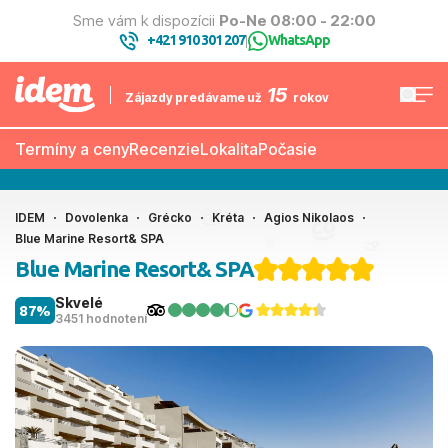
Sme vám k dispozícii
Po-Ne 08:00 - 22:00
+421 910 301 207
WhatsApp
|
15
Zájazdy predávame už
rokov
Termíny a ceny
Recenzie
Lokalita
Počasie
IDEM
Dovolenka
Grécko
Kréta
Agios Nikolaos
Blue Marine Resort& SPA
Blue Marine Resort& SPA
Skvelé
87%
3451 hodnotení