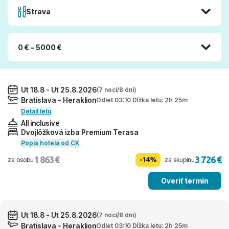
Strava
0 € - 5000 €
Ut 18.8 - Ut 25.8.2026
(7 nocí/8 dní)
Bratislava - Heraklion
Odlet 03:10 Dĺžka letu: 2h 25m
Detail letu
All inclusive
Dvojlôžková izba Premium Terasa
Popis hotela od CK
1 863 €
3 726 €
-14%
za osobu
za skupinu
Overiť termín
Ut 18.8 - Ut 25.8.2026
(7 nocí/8 dní)
Bratislava - Heraklion
Odlet 03:10 Dĺžka letu: 2h 25m