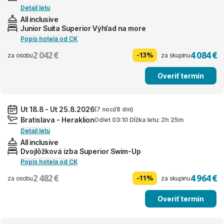
Detail letu
All inclusive
Junior Suita Superior Výhľad na more
Popis hotela od CK
2 042 €
4 084 €
-13%
za osobu
za skupinu
Overiť termín
Ut 18.8 - Ut 25.8.2026
(7 nocí/8 dní)
Bratislava - Heraklion
Odlet 03:10 Dĺžka letu: 2h 25m
Detail letu
All inclusive
Dvojlôžková izba Superior Swim-Up
Popis hotela od CK
2 482 €
4 964 €
-11%
za osobu
za skupinu
Overiť termín