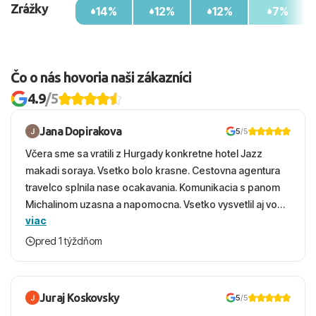
Zrážky
14%
12%
12%
7%
Čo o nás hovoria naši zákazníci
4.9
/5
Jana Dopirakova
5
/5
Včera sme sa vratili z Hurgady konkretne hotel Jazz
makadi soraya. Vsetko bolo krasne. Cestovna agentura
travelco splnila nase ocakavania. Komunikacia s panom
Michalinom uzasna a napomocna. Vsetko vysvetlil aj vo
viac
vecernych hodinach zaco sa ospravedlnujem. Hotel
krasny, cisty. Sluzby top. Strava, prostredie, more,
pred 1 týždňom
snorchlovanie. Dakujeme velmi pekne S pozdravom
Juraj Koskovsky
5
/5