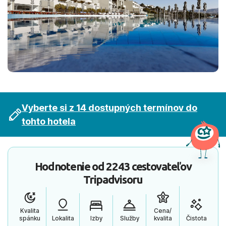
Vyberte si z 14 dostupných termínov do
tohto hotela
Hodnotenie od
2243 cestovateľov
Tripadvisoru
Kvalita
Cena/
spánku
Lokalita
Izby
Služby
kvalita
Čistota