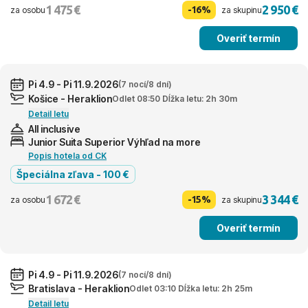
1 475 €
2 950 €
-16%
za osobu
za skupinu
Overiť termín
Pi 4.9 - Pi 11.9.2026
(7 nocí/8 dní)
Košice - Heraklion
Odlet 08:50 Dĺžka letu: 2h 30m
Detail letu
All inclusive
Junior Suita Superior Výhľad na more
Popis hotela od CK
Špeciálna zľava - 100 €
1 672 €
3 344 €
-15%
za osobu
za skupinu
Overiť termín
Pi 4.9 - Pi 11.9.2026
(7 nocí/8 dní)
Bratislava - Heraklion
Odlet 03:10 Dĺžka letu: 2h 25m
Detail letu