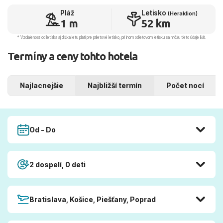
Pláž
Letisko
(Heraklion)
1 m
52 km
* Vzdialenosť od letiska aj dľžka letu platí pre príletové letisko, pri inom odletovom letisku sa môžu tieto údaje líšiť.
Termíny a ceny tohto hotela
Najlacnejšie
Najbližší termín
Počet nocí
Od - Do
2 dospelí, 0 deti
Bratislava, Košice, Piešťany, Poprad