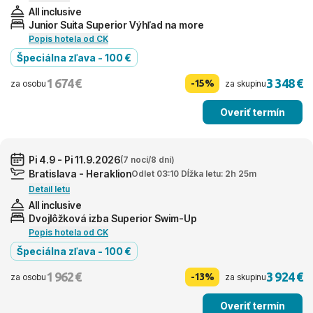
All inclusive
Junior Suita Superior Výhľad na more
Popis hotela od CK
Špeciálna zľava - 100 €
1 674 €
3 348 €
-15%
za osobu
za skupinu
Overiť termín
Pi 4.9 - Pi 11.9.2026
(7 nocí/8 dní)
Bratislava - Heraklion
Odlet 03:10 Dĺžka letu: 2h 25m
Detail letu
All inclusive
Dvojlôžková izba Superior Swim-Up
Popis hotela od CK
Špeciálna zľava - 100 €
1 962 €
3 924 €
-13%
za osobu
za skupinu
Overiť termín