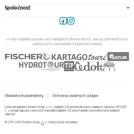
Spoločnosť
U nás nájdete ponuku od najlepších Slovenských, ale aj zahraničných
cestovných kancelárií na jednom mieste
Všeobecné podmienky
|
Ochrana osobných údajov
Cestovná agentúra Travelco Group, s. r. o., (ďalej len CA) sprostredkováva v súlade so zákonom 281/2001
Z. z. predaj zájazdov cestovných kancelárii (ďalej len CK) a iných služieb cestovného ruchu (ďalej len
zájazdy).
© 2011-2026 Travelco Group, s. r. o. Všetky práva vyhradené.