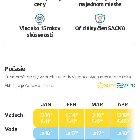
ceny
na jednom mieste
Viac ako 15 rokov
Oficiálny člen SACKA
skúseností
Počasie
Priemerné teploty vzduchu a vody v jednotlivých mesiacoch roka
30 °C
27 °C
Aktuálne počasie v destinácii
JAN
FEB
MAR
APR
Vzduch
14°
14°
16°
19°
11°
11°
12°
15°
Voda
18°
17°
17°
18°