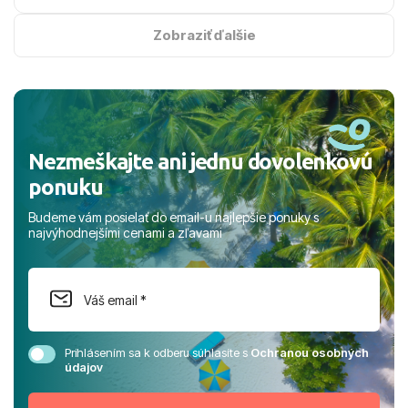
na vysokej úrovni. Všetko bolo zabezpečené na jednotku
s hviezdičkou. ​Už teraz sa tešíme, kam s nami vyrazíte
Zobraziť ďalšie
nabudúce! Ďakujeme za skvelé spomienky. ​S pozdravom
a prianím mnohých ďalších spokojných klientov, Juraj s
rodinou.
Nezmeškajte ani jednu dovolenkovú
ponuku
Budeme vám posielať do email-u najlepšie ponuky s
najvýhodnejšími cenami a zľavami
Prihlásením sa k odberu súhlasíte s
Ochranou osobných
údajov