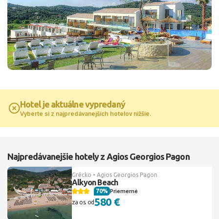
Hotel je aktuálne vypredaný
Vyberte si z najpredávanejších hotelov nižšie.
Najpredávanejšie hotely z Agios Georgios Pagon
Grécko • Agios Georgios Pagon
Alkyon Beach
70%
Priemerné
580 €
za os. od