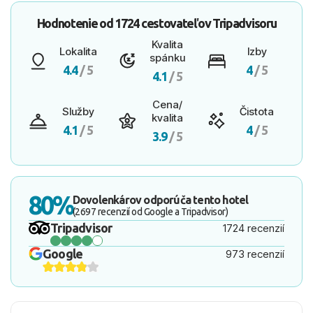
Hodnotenie od
1724 cestovateľov
Tripadvisoru
Kvalita
Lokalita
Izby
spánku
4.4
/ 5
4
/ 5
4.1
/ 5
Cena/
Služby
Čistota
kvalita
4.1
/ 5
4
/ 5
3.9
/ 5
80%
Dovolenkárov odporúča tento hotel
(2697 recenzií od Google a Tripadvisor)
Tripadvisor
1724 recenzií
Google
973 recenzií