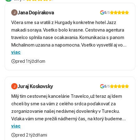
Jana Dopirakova
5
/5
Včera sme sa vratili z Hurgady konkretne hotel Jazz
makadi soraya. Vsetko bolo krasne. Cestovna agentura
travelco splnila nase ocakavania. Komunikacia s panom
Michalinom uzasna a napomocna. Vsetko vysvetlil aj vo
viac
vecernych hodinach zaco sa ospravedlnujem. Hotel
krasny, cisty. Sluzby top. Strava, prostredie, more,
pred 1 týždňom
snorchlovanie. Dakujeme velmi pekne S pozdravom
Juraj Koskovsky
5
/5
Milý tím cestovnej kancelárie Travelco,už teraz aj Idem
chceli by sme sa vám z celého srdca poďakovať za
zorganizovanie našej nedávnej dovolenky v Turecku.
Vďaka vám sme prežili nádherný čas, na ktorý budeme
viac
ešte dlho s úsmevom spomínať. ​Všetko prebehlo
absolútne hladko – od prvotného výberu zájazdu, cez
pred 2 týždňami