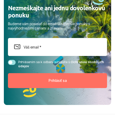
Nezmeškajte ani jednu dovolenkovú
ponuku
Budeme vám posielať do email-u najlepšie ponuky s
najvýhodnejšími cenami a zľavami
Prihlásením sa k odberu súhlasíte s
Ochranou osobných
údajov