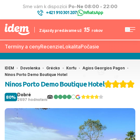
Sme vám k dispozícii
Po-Ne 08:00 - 22:00
+421 910 301 207
WhatsApp
|
15
Zájazdy predávame už
rokov
Termíny a ceny
Recenzie
Lokalita
Počasie
IDEM
Dovolenka
Grécko
Korfu
Agios Georgios Pagon
Ninos Porto Demo Boutique Hotel
Ninos Porto Demo Boutique Hotel
Dobré
80%
2697 hodnotení