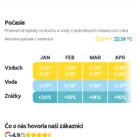
Počasie
Priemerné teploty vzduchu a vody v jednotlivých mesiacoch roka
29 °C
26 °C
Aktuálne počasie v destinácii
JAN
FEB
MAR
APR
Vzduch
12°
13°
14°
16°
11°
11°
12°
14°
Voda
17°
16°
16°
17°
Zrážky
20%
13%
14%
10%
Čo o nás hovoria naši zákazníci
4.9
/5