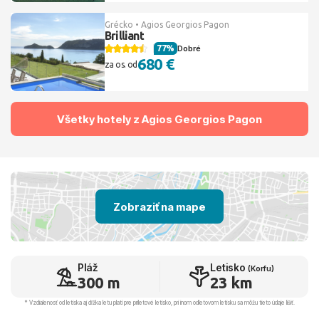
Grécko • Agios Georgios Pagon
Brilliant
77%
Dobré
680 €
za os. od
Všetky hotely z Agios Georgios Pagon
Zobraziť na mape
Pláž
Letisko
(Korfu)
300 m
23 km
* Vzdialenosť od letiska aj dľžka letu platí pre príletové letisko, pri inom odletovom letisku sa môžu tieto údaje líšiť.