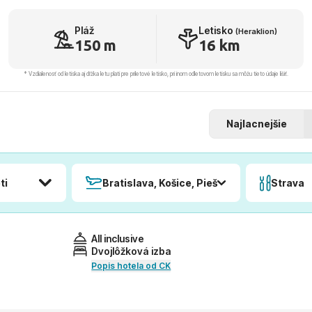
Pláž
Letisko
(Heraklion)
150 m
16 km
* Vzdialenosť od letiska aj dľžka letu platí pre príletové letisko, pri inom odletovom letisku sa môžu tieto údaje líšiť.
Najlacnejšie
ti
Bratislava, Košice, Piešťany, Poprad
Strava
All inclusive
Dvojlôžková izba
Popis hotela od CK