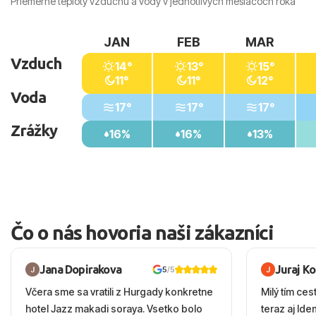
Priemerné teploty vzduchu a vody v jednotlivých mesiacoch roka
JAN
FEB
MAR
Vzduch
14°
13°
15°
11°
11°
12°
Voda
17°
17°
17°
Zrážky
16%
16%
13%
Čo o nás hovoria naši zákazníci
Jana Dopirakova
Juraj K
5
/5
Včera sme sa vratili z Hurgady konkretne
Milý tím ces
hotel Jazz makadi soraya. Vsetko bolo
teraz aj Id