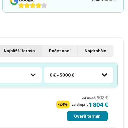
Najbližší termín
Počet nocí
Najdrahšie
0 € - 5000 €
902 €
za osobu
1 804 €
-24%
za skupinu
Overiť termín