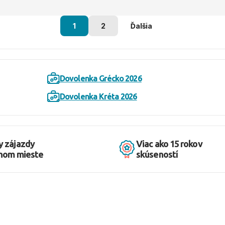
1
2
Ďalšia
Dovolenka Grécko 2026
Dovolenka Kréta 2026
y zájazdy
Viac ako 15 rokov
dnom mieste
skúseností