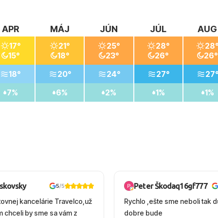
APR
MÁJ
JÚN
JÚL
AUG
17°
21°
25°
28°
28
15°
18°
23°
26°
26°
18°
20°
24°
27°
27
7%
6%
2%
1%
1%
oskovsky
Peter Škodaq16gf777
5
/5
tovnej kancelárie Travelco,už
Rychlo ,ešte sme neboli tak d
em chceli by sme sa vám z
dobre bude