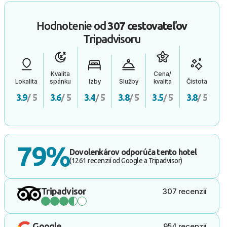
Hodnotenie od
307 cestovateľov
Tripadvisoru
Kvalita
Cena/
Lokalita
spánku
Izby
Služby
kvalita
Čistota
3.9
/ 5
3.6
/ 5
3.4
/ 5
3.8
/ 5
3.5
/ 5
3.8
/ 5
79%
Dovolenkárov odporúča tento hotel
(1261 recenzií od Google a Tripadvisor)
Tripadvisor
307 recenzií
Google
954 recenzií