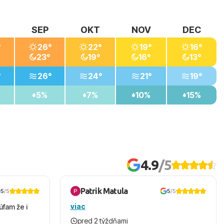
SEP
OKT
NOV
DEC
°
26°
22°
19°
16°
23°
19°
16°
13°
°
26°
24°
21°
19°
5%
7%
10%
15%
4.9
/5
Patrik Matula
5
/5
5
/5
viac
úfam že i
pred 2 týždňami