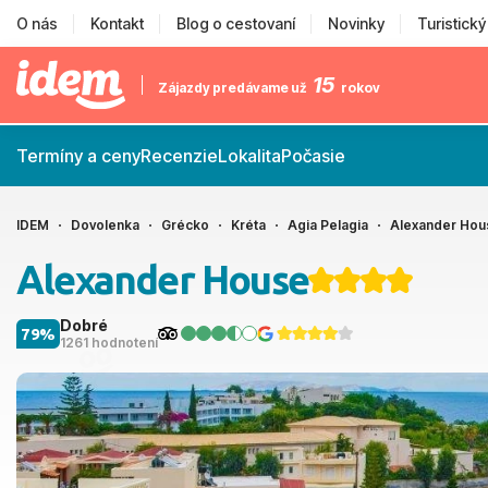
O nás
Kontakt
Blog o cestovaní
Novinky
Turistick
15
Zájazdy predávame už
rokov
Termíny a ceny
Recenzie
Lokalita
Počasie
IDEM
Dovolenka
Grécko
Kréta
Agia Pelagia
Alexander Hou
Alexander House
Dobré
79%
1261 hodnotení