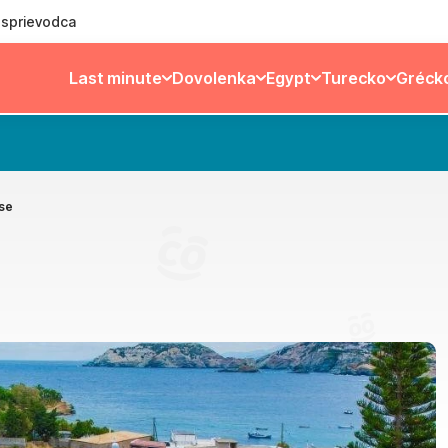
ý sprievodca
Last minute
Dovolenka
Egypt
Turecko
Gréck
se