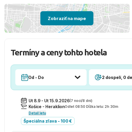
Zobraziť na mape
Termíny a ceny tohto hotela
Od - Do
2 dospelí, 0 de
Ut 8.9 - Ut 15.9.2026
(7 nocí/8 dní)
Košice - Heraklion
Odlet 08:50 Dĺžka letu: 2h 30m
Detail letu
Špeciálna zľava - 100 €