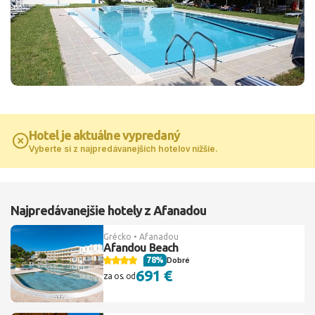
Hotel je aktuálne vypredaný
Vyberte si z najpredávanejších hotelov nižšie.
Najpredávanejšie hotely z Afanadou
Grécko • Afanadou
Afandou Beach
78%
Dobré
691 €
za os. od