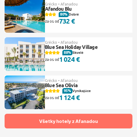
Grécko • Afanadou
Afandou Blu
80%
Dobré
732 €
za os. od
Grécko • Afanadou
Blue Sea Holiday Village
88%
Skvelé
1 024 €
za os. od
Grécko • Afanadou
Blue Sea Olivia
95%
Vynikajúce
1 124 €
za os. od
Všetky hotely z Afanadou