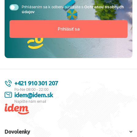
Prihlásením sa k odberu súhlasíte s
Ochranou osobných
údajov
+421 910 301 207
Po-Ne 08:00 - 22:00
idem@idem.sk
Napíšte nám email
Dovolenky