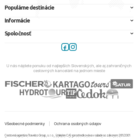
Populárne destinácie
Informácie
Spoločnosť
U nás nájdete ponuku od najlepších Slovenských, ale aj zahraničných
cestovných kancelárií na jednom mieste
Všeobecné podmienky
|
Ochrana osobných údajov
Cestovná agentúra Travelco Group, s. r. o., (ďalej len CA) sprostredkováva v súlade so zákonom 281/2001