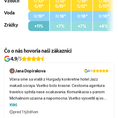
Vzduch
13°
13°
15°
19°
11°
10°
12°
15°
Voda
19°
18°
18°
18°
Zrážky
11%
7%
7%
4%
Čo o nás hovoria naši zákazníci
4.9
/5
Jana Dopirakova
5
/5
Včera sme sa vratili z Hurgady konkretne hotel Jazz
makadi soraya. Vsetko bolo krasne. Cestovna agentura
travelco splnila nase ocakavania. Komunikacia s panom
Michalinom uzasna a napomocna. Vsetko vysvetlil aj vo
viac
vecernych hodinach zaco sa ospravedlnujem. Hotel
krasny, cisty. Sluzby top. Strava, prostredie, more,
pred 1 týždňom
snorchlovanie. Dakujeme velmi pekne S pozdravom