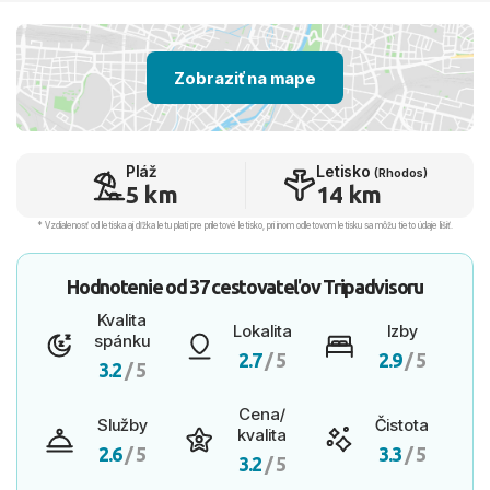
Zobraziť na mape
Pláž
Letisko
(Rhodos)
5 km
14 km
* Vzdialenosť od letiska aj dľžka letu platí pre príletové letisko, pri inom odletovom letisku sa môžu tieto údaje líšiť.
Hodnotenie od
37 cestovateľov
Tripadvisoru
Kvalita
Lokalita
Izby
spánku
2.7
/ 5
2.9
/ 5
3.2
/ 5
Cena/
Služby
Čistota
kvalita
2.6
/ 5
3.3
/ 5
3.2
/ 5