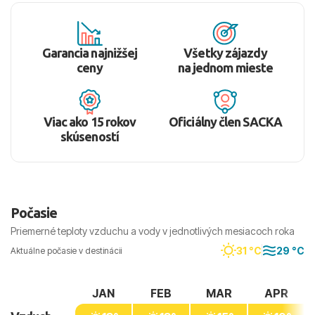
Garancia najnižšej
Všetky zájazdy
ceny
na jednom mieste
Viac ako 15 rokov
Oficiálny člen SACKA
skúseností
Počasie
Priemerné teploty vzduchu a vody v jednotlivých mesiacoch roka
31 °C
29 °C
Aktuálne počasie v destinácii
JAN
FEB
MAR
APR