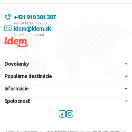
+421 910 301 207
Po-Ne 08:00 - 22:00
idem@idem.sk
Napíšte nám email
Dovolenky
Populárne destinácie
Informácie
Spoločnosť
U nás nájdete ponuku od najlepších Slovenských, ale aj zahraničných