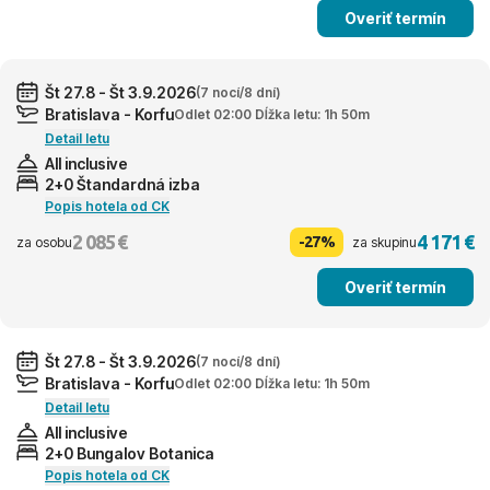
Overiť termín
Št 27.8 - Št 3.9.2026
(7 nocí/8 dní)
Bratislava - Korfu
Odlet 02:00 Dĺžka letu: 1h 50m
Detail letu
All inclusive
2+0 Štandardná izba
Popis hotela od CK
2 085 €
4 171 €
-27%
za osobu
za skupinu
Overiť termín
Št 27.8 - Št 3.9.2026
(7 nocí/8 dní)
Bratislava - Korfu
Odlet 02:00 Dĺžka letu: 1h 50m
Detail letu
All inclusive
2+0 Bungalov Botanica
Popis hotela od CK