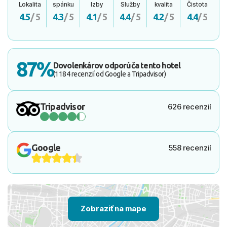
Lokalita
spánku
Izby
Služby
kvalita
Čistota
4.5
/ 5
4.3
/ 5
4.1
/ 5
4.4
/ 5
4.2
/ 5
4.4
/ 5
87%
Dovolenkárov odporúča tento hotel
(1184 recenzií od Google a Tripadvisor)
Tripadvisor
626 recenzií
Google
558 recenzií
Zobraziť na mape