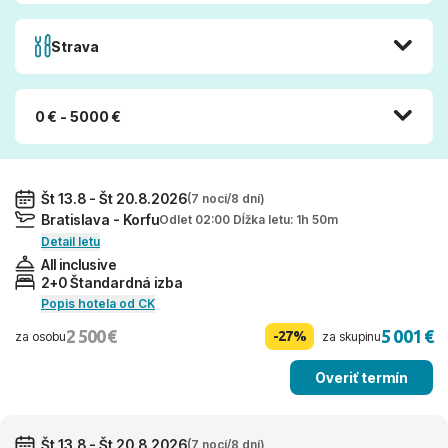
Strava
0 € - 5000 €
Št 13.8 - Št 20.8.2026
(7 nocí/8 dní)
Bratislava - Korfu
Odlet 02:00 Dĺžka letu: 1h 50m
Detail letu
All inclusive
2+0 Štandardná izba
Popis hotela od CK
2 500 €
5 001 €
-27%
za osobu
za skupinu
Overiť termín
Št 13.8 - Št 20.8.2026
(7 nocí/8 dní)