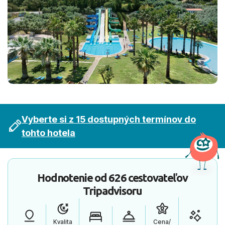
Vyberte si z 15 dostupných termínov do
tohto hotela
Hodnotenie od
626 cestovateľov
Tripadvisoru
Kvalita
Cena/