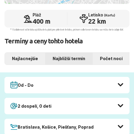
Pláž
Letisko
(Korfu)
400 m
22 km
* Vzdialenosť od letiska aj dľžka letu platí pre príletové letisko, pri inom odletovom letisku sa môžu tieto údaje líšiť.
Termíny a ceny tohto hotela
Najlacnejšie
Najbližší termín
Počet nocí
Od - Do
2 dospelí, 0 deti
Bratislava, Košice, Piešťany, Poprad