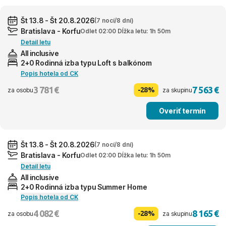
Št 13.8 - Št 20.8.2026
(7 nocí/8 dní)
Bratislava - Korfu
Odlet 02:00 Dĺžka letu: 1h 50m
Detail letu
All inclusive
2+0 Rodinná izba typu Loft s balkónom
Popis hotela od CK
3 781 €
7 563 €
-28%
za osobu
za skupinu
Overiť termín
Št 13.8 - Št 20.8.2026
(7 nocí/8 dní)
Bratislava - Korfu
Odlet 02:00 Dĺžka letu: 1h 50m
Detail letu
All inclusive
2+0 Rodinná izba typu Summer Home
Popis hotela od CK
4 082 €
8 165 €
-28%
za osobu
za skupinu