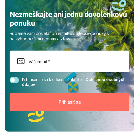
Nezmeškajte ani jednu dovolenkovú
ponuku
Budeme vám posielať do email-u najlepšie ponuky s
najvýhodnejšími cenami a zľavami
Prihlásením sa k odberu súhlasíte s
Ochranou osobných
údajov