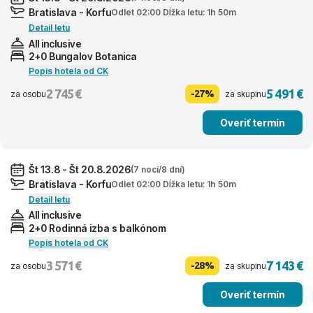
Bratislava - Korfu
Odlet 02:00 Dĺžka letu: 1h 50m
Detail letu
All inclusive
2+0 Bungalov Botanica
Popis hotela od CK
2 745 €
5 491 €
-27%
za osobu
za skupinu
Overiť termín
Št 13.8 - Št 20.8.2026
(7 nocí/8 dní)
Bratislava - Korfu
Odlet 02:00 Dĺžka letu: 1h 50m
Detail letu
All inclusive
2+0 Rodinná izba s balkónom
Popis hotela od CK
3 571 €
7 143 €
-28%
za osobu
za skupinu
Overiť termín