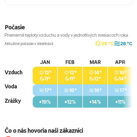
Počasie
Priemerné teploty vzduchu a vody v jednotlivých mesiacoch roka
28 °C
26 °C
Aktuálne počasie v destinácii
JAN
FEB
MAR
APR
Vzduch
12°
12°
14°
16°
11°
11°
12°
14°
Voda
17°
16°
16°
17°
Zrážky
19%
12%
14%
11%
Čo o nás hovoria naši zákazníci