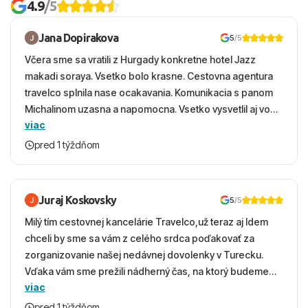
4.9
/5
Jana Dopirakova
5
/5
Včera sme sa vratili z Hurgady konkretne hotel Jazz
makadi soraya. Vsetko bolo krasne. Cestovna agentura
travelco splnila nase ocakavania. Komunikacia s panom
Michalinom uzasna a napomocna. Vsetko vysvetlil aj vo
viac
vecernych hodinach zaco sa ospravedlnujem. Hotel
krasny, cisty. Sluzby top. Strava, prostredie, more,
pred 1 týždňom
snorchlovanie. Dakujeme velmi pekne S pozdravom
Juraj Koskovsky
5
/5
Milý tím cestovnej kancelárie Travelco,už teraz aj Idem
chceli by sme sa vám z celého srdca poďakovať za
zorganizovanie našej nedávnej dovolenky v Turecku.
Vďaka vám sme prežili nádherný čas, na ktorý budeme
viac
ešte dlho s úsmevom spomínať. ​Všetko prebehlo
absolútne hladko – od prvotného výberu zájazdu, cez
pred 1 týždňom