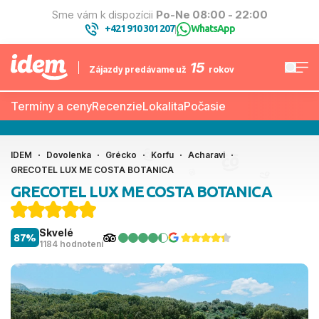
Sme vám k dispozícii
Po-Ne 08:00 - 22:00
+421 910 301 207
WhatsApp
|
15
Zájazdy predávame už
rokov
Termíny a ceny
Recenzie
Lokalita
Počasie
IDEM
Dovolenka
Grécko
Korfu
Acharavi
GRECOTEL LUX ME COSTA BOTANICA
GRECOTEL LUX ME COSTA BOTANICA
Skvelé
87%
1184 hodnotení