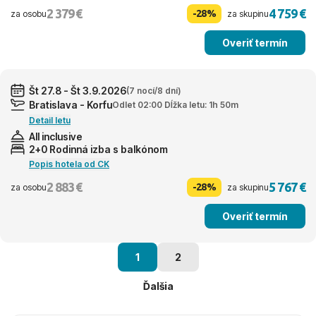
2 379 €
4 759 €
-28%
za osobu
za skupinu
Overiť termín
Št 27.8 - Št 3.9.2026
(7 nocí/8 dní)
Bratislava - Korfu
Odlet 02:00 Dĺžka letu: 1h 50m
Detail letu
All inclusive
2+0 Rodinná izba s balkónom
Popis hotela od CK
2 883 €
5 767 €
-28%
za osobu
za skupinu
Overiť termín
1
2
Ďalšia