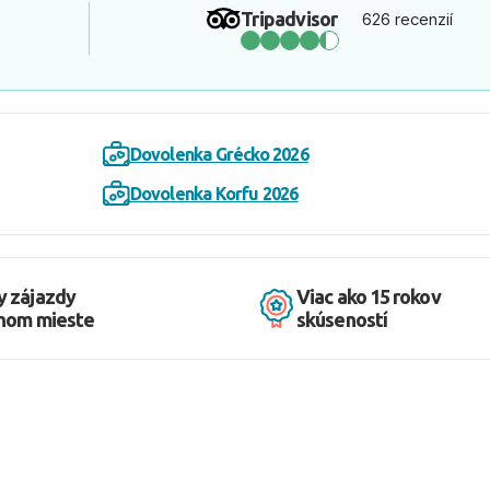
Tripadvisor
626 recenzií
Dovolenka Grécko 2026
Dovolenka Korfu 2026
y zájazdy
Viac ako 15 rokov
dnom mieste
skúseností