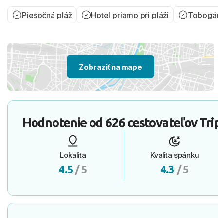
Piesočná pláž
Hotel priamo pri pláži
Tobogá
Zobraziť na mape
Hodnotenie od
626 cestovateľov
Tri
Lokalita
Kvalita spánku
4.5
/ 5
4.3
/ 5