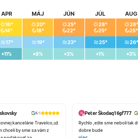
APR
MÁJ
JÚN
JÚL
AUG
16°
20°
25°
28°
28
14°
18°
22°
25°
25°
17°
19°
23°
25°
26
11%
8%
3%
1%
3%
oskovsky
Peter Škodaq16gf777
5
/5
tovnej kancelárie Travelco,už
Rychlo ,ešte sme neboli tak d
em chceli by sme sa vám z
dobre bude
viac
ca poďakovať za