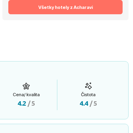
Všetky hotely z Acharavi
Cena/ kvalita
Čistota
4.2
/ 5
4.4
/ 5