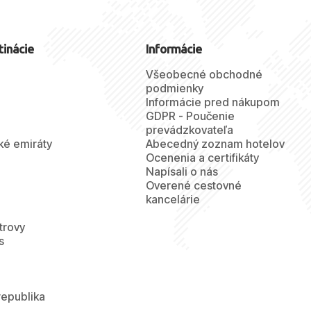
tinácie
Informácie
Všeobecné obchodné
podmienky
Informácie pred nákupom
GDPR - Poučenie
prevádzkovateľa
ké emiráty
Abecedný zoznam hotelov
Ocenenia a certifikáty
Napísali o nás
Overené cestovné
kancelárie
trovy
s
republika