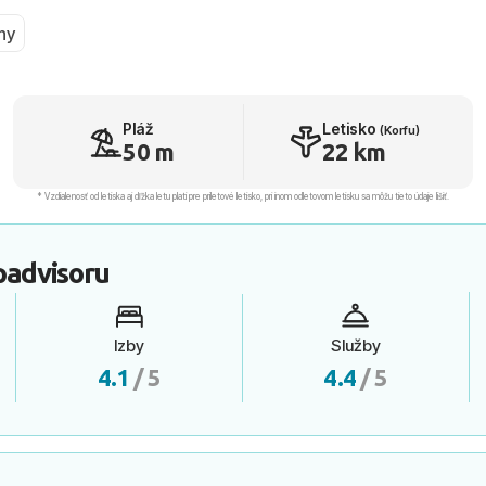
ny
Pláž
Letisko
(Korfu)
50 m
22 km
* Vzdialenosť od letiska aj dľžka letu platí pre príletové letisko, pri inom odletovom letisku sa môžu tieto údaje líšiť.
padvisoru
Izby
Služby
4.1
/ 5
4.4
/ 5