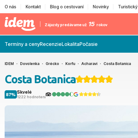
O nás
Kontakt
Blog o cestovaní
Novinky
Turistick
15
Zájazdy predávame už
rokov
Termíny a ceny
Recenzie
Lokalita
Počasie
IDEM
Dovolenka
Grécko
Korfu
Acharavi
Costa Botanica
Costa Botanica
Skvelé
87%
1222 hodnotení