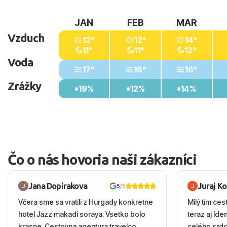
JAN
FEB
MAR
Vzduch
12°
12°
14°
11°
11°
12°
Voda
17°
16°
16°
Zrážky
19%
12%
14%
Čo o nás hovoria naši zákazníci
Jana Dopirakova
Juraj K
5
/5
Včera sme sa vratili z Hurgady konkretne
Milý tím ces
hotel Jazz makadi soraya. Vsetko bolo
teraz aj Id
krasne. Cestovna agentura travelco
celého srd