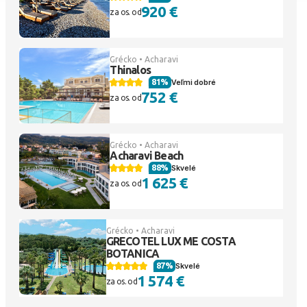
920 €
za os. od
Grécko • Acharavi
Thinalos
81%
Veľmi dobré
752 €
za os. od
Grécko • Acharavi
Acharavi Beach
88%
Skvelé
1 625 €
za os. od
Grécko • Acharavi
GRECOTEL LUX ME COSTA
BOTANICA
87%
Skvelé
1 574 €
za os. od