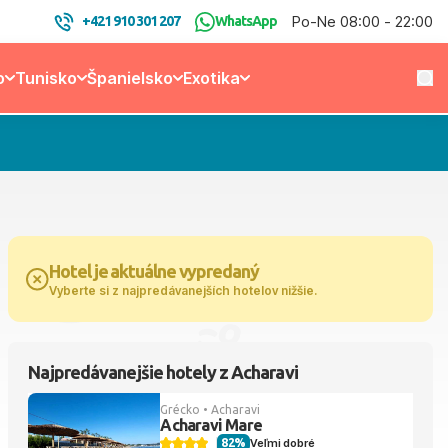
Po-Ne 08:00 - 22:00
+421 910 301 207
WhatsApp
o
Tunisko
Španielsko
Exotika
Hotel je aktuálne vypredaný
Vyberte si z najpredávanejších hotelov nižšie.
Najpredávanejšie hotely z Acharavi
Grécko • Acharavi
Acharavi Mare
82%
Veľmi dobré