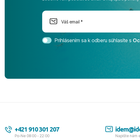
na moment n
dostatok pri
Cestovnú ka
Magic Life 
svedomím o
bezstarostn
Prihlásením sa k odberu súhlasíte s
Oc
úrovni. Vše
jednotku s h
tešíme, kam
Ďakujeme za
pozdravom 
spokojných k
+421 910 301 207
idem@id
Po-Ne 08:00 - 22:00
Napíšte nám 