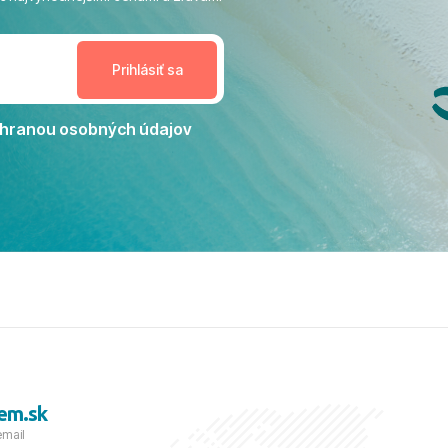
enudil, no zároveň bol
estoru na dokonalý relax. ​
nceláriu Travelco aj hotel TUI
Jacaranda môžeme s čistým
dporučiť každému, kto hľadá
ú dovolenku na vysokej
hranou osobných údajov
tko bolo zabezpečené na
viezdičkou. ​Už teraz sa
 s nami vyrazíte nabudúce!
 skvelé spomienky. ​S
a prianím mnohých ďalších
lientov, Juraj s rodinou.
em.sk
email