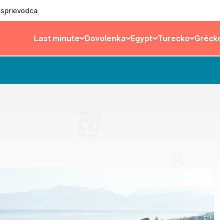
ý sprievodca
Last minute
Dovolenka
Egypt
Turecko
Gréck