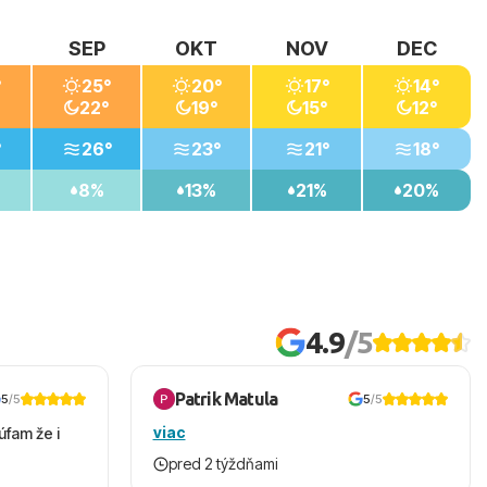
SEP
OKT
NOV
DEC
°
25°
20°
17°
14°
22°
19°
15°
12°
°
26°
23°
21°
18°
8%
13%
21%
20%
4.9
/5
Patrik Matula
5
/5
5
/5
viac
úfam že i
pred 2 týždňami