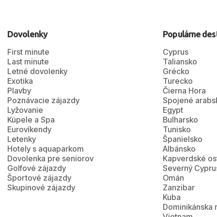
Dovolenky
Populárne des
First minute
Cyprus
Last minute
Taliansko
Letné dovolenky
Grécko
Exotika
Turecko
Plavby
Čierna Hora
Poznávacie zájazdy
Spojené arabs
Lyžovanie
Egypt
Kúpele a Spa
Bulharsko
Eurovíkendy
Tunisko
Letenky
Španielsko
Hotely s aquaparkom
Albánsko
Dovolenka pre seniorov
Kapverdské os
Golfové zájazdy
Severný Cypru
Športové zájazdy
Omán
Skupinové zájazdy
Zanzibar
Kuba
Dominikánska 
Vietnam