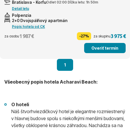
Bratislava - Korfu
Odlet 02:00 Dĺžka letu: 1h 50m
Detail letu
Polpenzia
2+0 Dvojspálňový apartmán
Popis hotela od CK
1 987 €
3 975 €
-27%
za osobu
za skupinu
Overiť termín
1
Všeobecný popis hotela Acharavi Beach:
O hoteli
Náš štvorhviezdičkový hotel je elegantne rozmiestnený
v hlavnej budove spolu s niekoľkými menšími budovami,
všetky obklopené krásnou záhradou. Nachádza sa na