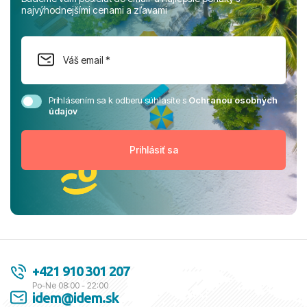
najvýhodnejšími cenami a zľavami
Prihlásením sa k odberu súhlasíte s
Ochranou osobných
údajov
+421 910 301 207
Po-Ne 08:00 - 22:00
idem@idem.sk