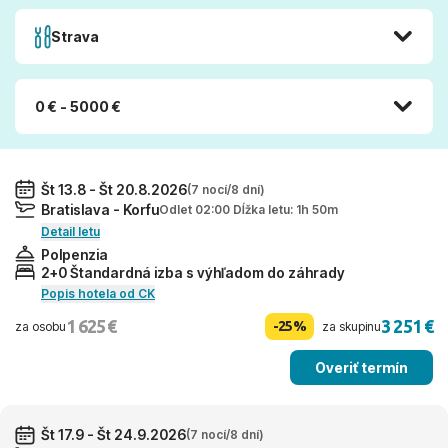
Strava
0 € - 5000 €
Št 13.8 - Št 20.8.2026
(7 nocí/8 dní)
Bratislava - Korfu
Odlet 02:00 Dĺžka letu: 1h 50m
Detail letu
Polpenzia
2+0 Štandardná izba s výhľadom do záhrady
Popis hotela od CK
1 625 €
3 251 €
-25%
za osobu
za skupinu
Overiť termín
Št 17.9 - Št 24.9.2026
(7 nocí/8 dní)