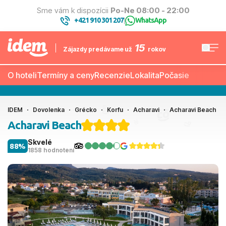
Sme vám k dispozícii
Po-Ne 08:00 - 22:00
+421 910 301 207
WhatsApp
|
15
Zájazdy predávame už
rokov
O hoteli
Termíny a ceny
Recenzie
Lokalita
Počasie
IDEM
Dovolenka
Grécko
Korfu
Acharavi
Acharavi Beach
Acharavi Beach
Skvelé
88%
1858 hodnotení