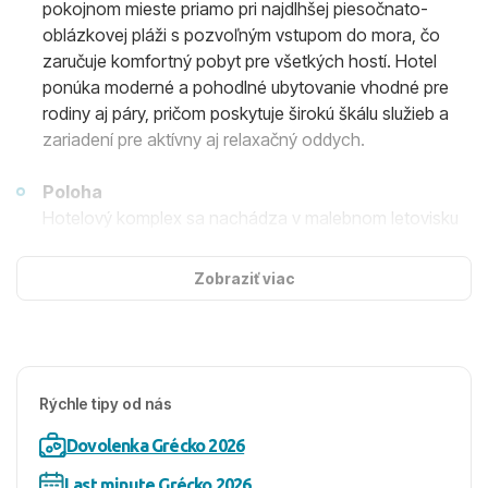
pokojnom mieste priamo pri najdlhšej piesočnato-
oblázkovej pláži s pozvoľným vstupom do mora, čo
zaručuje komfortný pobyt pre všetkých hostí. Hotel
ponúka moderné a pohodlné ubytovanie vhodné pre
rodiny aj páry, pričom poskytuje širokú škálu služieb a
zariadení pre aktívny aj relaxačný oddych.
Poloha
Hotelový komplex sa nachádza v malebnom letovisku
Acharavi na severnom pobreží ostrova, v tesnej
blízkosti pláže. Len približne 500 metrov od hotela sa
Zobraziť viac
nachádza centrum strediska Acharavi, kde nájdete
množstvo obchodov, reštaurácií, barov a kaviarní.
Hlavné mesto je vzdialené približne 38 kilometrov a
letisko Kerkyra leží asi 40 kilometrov od hotela.
Autobusová zastávka je len 300 metrov od hotela, čo
Rýchle tipy od nás
zaručuje jednoduchú dostupnosť dopravy.
Dovolenka Grécko 2026
Ubytovanie
Last minute Grécko 2026