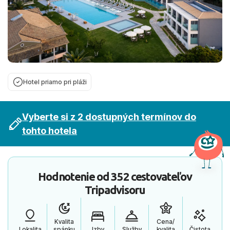
Hotel priamo pri pláži
Vyberte si z 2 dostupných termínov do
tohto hotela
Hodnotenie od
352 cestovateľov
Tripadvisoru
Kvalita
Cena/
Lokalita
spánku
Izby
Služby
kvalita
Čistota