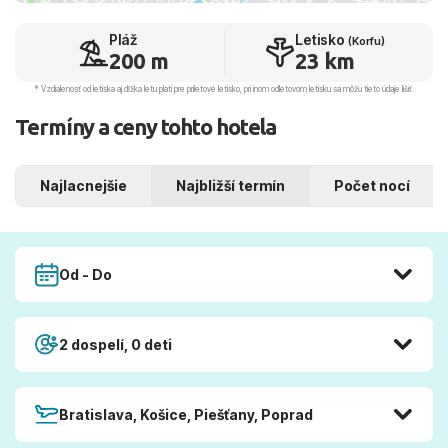
Pláž
Letisko
(Korfu)
200 m
23 km
* Vzdialenosť od letiska aj dľžka letu platí pre príletové letisko, pri inom odletovom letisku sa môžu tieto údaje líšiť.
Termíny a ceny tohto hotela
Najlacnejšie
Najbližší termín
Počet nocí
Od - Do
2 dospelí, 0 deti
Bratislava, Košice, Piešťany, Poprad