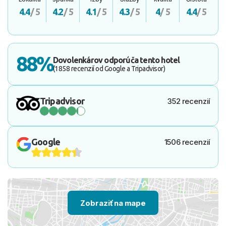
4.4
/ 5
4.2
/ 5
4.1
/ 5
4.3
/ 5
4
/ 5
4.4
/ 5
88%
Dovolenkárov odporúča tento hotel
(1858 recenzií od Google a Tripadvisor)
Tripadvisor
352 recenzií
Google
1506 recenzií
Zobraziť na mape