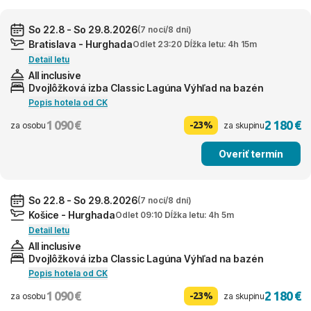
So 22.8 - So 29.8.2026
(7 nocí/8 dní)
Bratislava - Hurghada
Odlet 23:20 Dĺžka letu: 4h 15m
Detail letu
All inclusive
Dvojlôžková izba Classic Lagúna Výhľad na bazén
Popis hotela od CK
1 090 €
2 180 €
-23%
za osobu
za skupinu
Overiť termín
So 22.8 - So 29.8.2026
(7 nocí/8 dní)
Košice - Hurghada
Odlet 09:10 Dĺžka letu: 4h 5m
Detail letu
All inclusive
Dvojlôžková izba Classic Lagúna Výhľad na bazén
Popis hotela od CK
1 090 €
2 180 €
-23%
za osobu
za skupinu