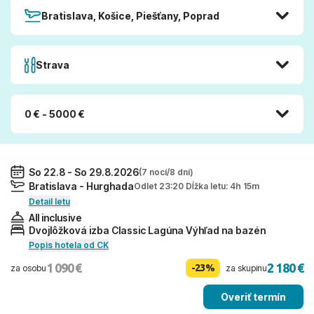
Bratislava, Košice, Piešťany, Poprad
Strava
0 € - 5000 €
So 22.8 - So 29.8.2026
(7 nocí/8 dní)
Bratislava - Hurghada
Odlet 23:20 Dĺžka letu: 4h 15m
Detail letu
All inclusive
Dvojlôžková izba Classic Lagúna Výhľad na bazén
Popis hotela od CK
1 090 €
2 180 €
-23%
za osobu
za skupinu
Overiť termín