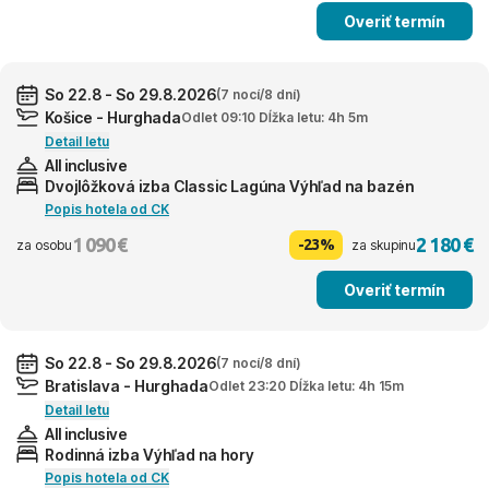
Overiť termín
So 22.8 - So 29.8.2026
(7 nocí/8 dní)
Košice - Hurghada
Odlet 09:10 Dĺžka letu: 4h 5m
Detail letu
All inclusive
Dvojlôžková izba Classic Lagúna Výhľad na bazén
Popis hotela od CK
1 090 €
2 180 €
-23%
za osobu
za skupinu
Overiť termín
So 22.8 - So 29.8.2026
(7 nocí/8 dní)
Bratislava - Hurghada
Odlet 23:20 Dĺžka letu: 4h 15m
Detail letu
All inclusive
Rodinná izba Výhľad na hory
Popis hotela od CK