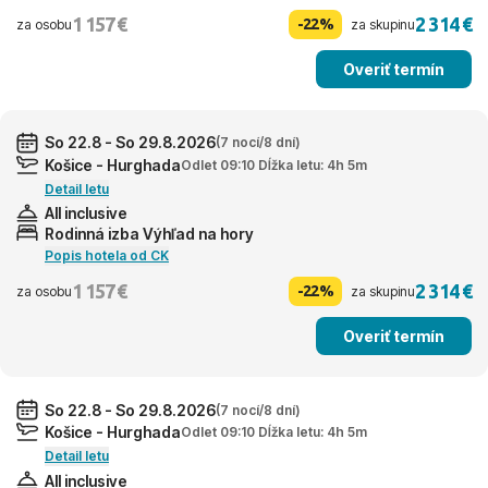
1 157 €
2 314 €
-22%
za osobu
za skupinu
Overiť termín
So 22.8 - So 29.8.2026
(7 nocí/8 dní)
Košice - Hurghada
Odlet 09:10 Dĺžka letu: 4h 5m
Detail letu
All inclusive
Rodinná izba Výhľad na hory
Popis hotela od CK
1 157 €
2 314 €
-22%
za osobu
za skupinu
Overiť termín
So 22.8 - So 29.8.2026
(7 nocí/8 dní)
Košice - Hurghada
Odlet 09:10 Dĺžka letu: 4h 5m
Detail letu
All inclusive