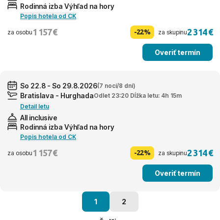
Rodinná izba Výhľad na hory
Popis hotela od CK
1 157 €
2 314 €
-22%
za osobu
za skupinu
Overiť termín
So 22.8 - So 29.8.2026
(7 nocí/8 dní)
Bratislava - Hurghada
Odlet 23:20 Dĺžka letu: 4h 15m
Detail letu
All inclusive
Rodinná izba Výhľad na hory
Popis hotela od CK
1 157 €
2 314 €
-22%
za osobu
za skupinu
Overiť termín
1
2