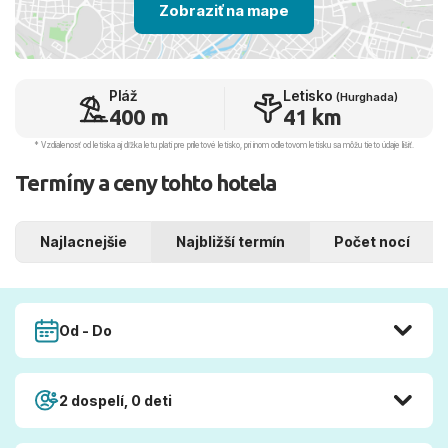
Zobraziť na mape
Pláž
Letisko
(Hurghada)
400 m
41 km
* Vzdialenosť od letiska aj dľžka letu platí pre príletové letisko, pri inom odletovom letisku sa môžu tieto údaje líšiť.
Termíny a ceny tohto hotela
Najlacnejšie
Najbližší termín
Počet nocí
Od - Do
2 dospelí, 0 deti