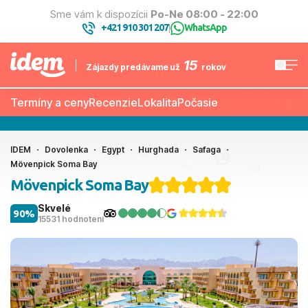
Sme vám k dispozícii
Po-Ne 08:00 - 22:00
+421 910 301 207
WhatsApp
|
15
Zájazdy predávame už
rokov
Termíny a ceny
Recenzie
Lokalita
Počasie
IDEM
Dovolenka
Egypt
Hurghada
Safaga
Mövenpick Soma Bay
Mövenpick Soma Bay
Skvelé
90%
15531 hodnotení