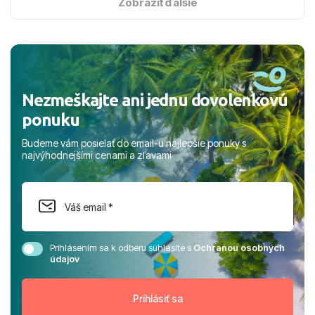
s hviezdičkou. ​Už teraz sa tešíme, kam s nami vyrazíte
Zobraziť ďalšie
nabudúce! Ďakujeme za skvelé spomienky. ​S pozdravom
a prianím mnohých ďalších spokojných klientov, Juraj s
rodinou.
Nezmeškajte ani jednu dovolenkovú
ponuku
Budeme vám posielať do email-u najlepšie ponuky s
najvýhodnejšími cenami a zľavami
Prihlásením sa k odberu súhlasíte s
Ochranou osobných
údajov