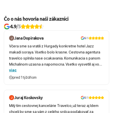
Čo o nás hovoria naši zákazníci
4.9
/5
Jana Dopirakova
5
/5
Včera sme sa vratili z Hurgady konkretne hotel Jazz
makadi soraya. Vsetko bolo krasne. Cestovna agentura
travelco splnila nase ocakavania. Komunikacia s panom
Michalinom uzasna a napomocna. Vsetko vysvetlil aj vo
viac
vecernych hodinach zaco sa ospravedlnujem. Hotel
krasny, cisty. Sluzby top. Strava, prostredie, more,
pred 1 týždňom
snorchlovanie. Dakujeme velmi pekne S pozdravom
Juraj Koskovsky
5
/5
Milý tím cestovnej kancelárie Travelco,už teraz aj Idem
chceli by sme sa vám z celého srdca poďakovať za