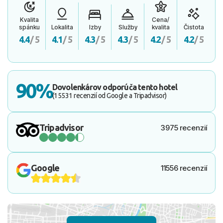
Kvalita
Cena/
spánku
Lokalita
Izby
Služby
kvalita
Čistota
4.4
/ 5
4.1
/ 5
4.3
/ 5
4.3
/ 5
4.2
/ 5
4.2
/ 5
90%
Dovolenkárov odporúča tento hotel
(15531 recenzií od Google a Tripadvisor)
Tripadvisor
3975 recenzií
Google
11556 recenzií