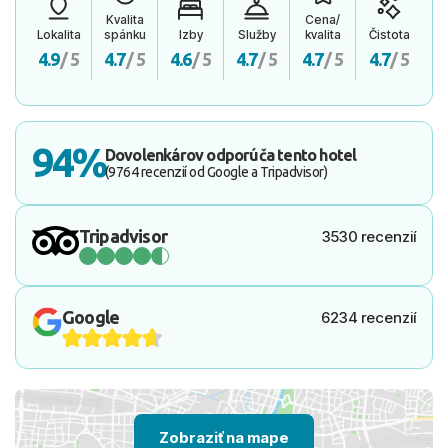
Kvalita
Cena/
Lokalita
spánku
Izby
Služby
kvalita
Čistota
4.9
/ 5
4.7
/ 5
4.6
/ 5
4.7
/ 5
4.7
/ 5
4.7
/ 5
94%
Dovolenkárov odporúča tento hotel
(9764 recenzií od Google a Tripadvisor)
Tripadvisor
3530 recenzií
Google
6234 recenzií
Zobraziť na mape