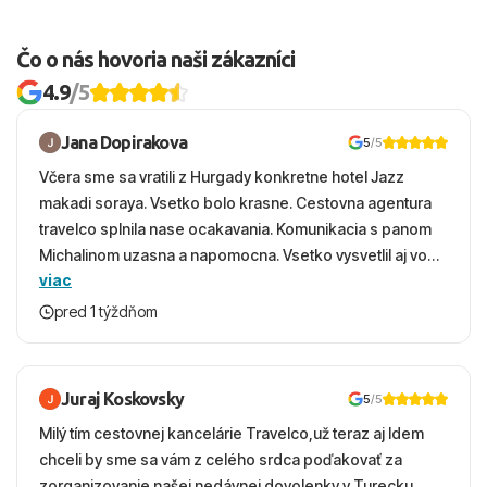
Čo o nás hovoria naši zákazníci
4.9
/5
Jana Dopirakova
5
/5
Včera sme sa vratili z Hurgady konkretne hotel Jazz
makadi soraya. Vsetko bolo krasne. Cestovna agentura
travelco splnila nase ocakavania. Komunikacia s panom
Michalinom uzasna a napomocna. Vsetko vysvetlil aj vo
viac
vecernych hodinach zaco sa ospravedlnujem. Hotel
krasny, cisty. Sluzby top. Strava, prostredie, more,
pred 1 týždňom
snorchlovanie. Dakujeme velmi pekne S pozdravom
Juraj Koskovsky
5
/5
Milý tím cestovnej kancelárie Travelco,už teraz aj Idem
chceli by sme sa vám z celého srdca poďakovať za
zorganizovanie našej nedávnej dovolenky v Turecku.