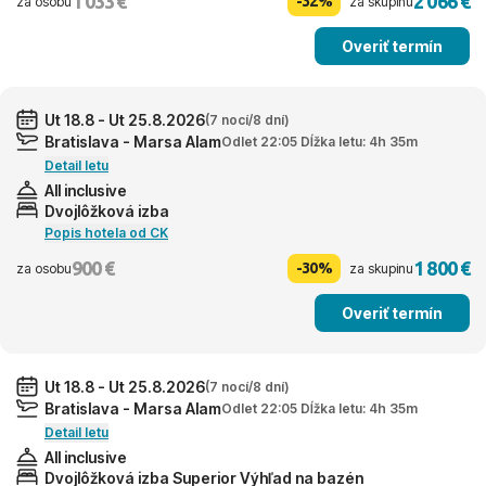
1 033 €
2 066 €
-32%
za osobu
za skupinu
Overiť termín
Ut 18.8 - Ut 25.8.2026
(7 nocí/8 dní)
Bratislava - Marsa Alam
Odlet 22:05 Dĺžka letu: 4h 35m
Detail letu
All inclusive
Dvojlôžková izba
Popis hotela od CK
900 €
1 800 €
-30%
za osobu
za skupinu
Overiť termín
Ut 18.8 - Ut 25.8.2026
(7 nocí/8 dní)
Bratislava - Marsa Alam
Odlet 22:05 Dĺžka letu: 4h 35m
Detail letu
All inclusive
Dvojlôžková izba Superior Výhľad na bazén