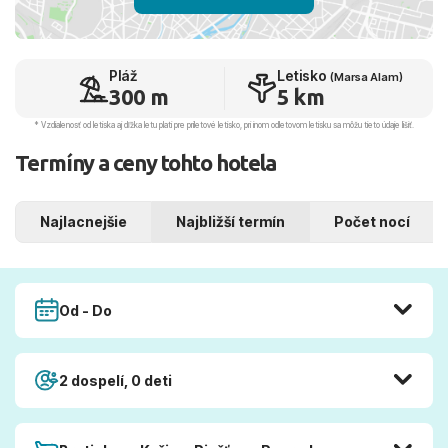
Pláž
Letisko
(Marsa Alam)
300 m
5 km
* Vzdialenosť od letiska aj dľžka letu platí pre príletové letisko, pri inom odletovom letisku sa môžu tieto údaje líšiť.
Termíny a ceny tohto hotela
Najlacnejšie
Najbližší termín
Počet nocí
Od - Do
2 dospelí, 0 deti