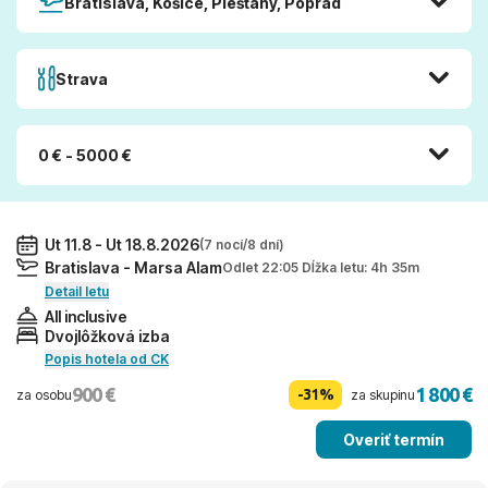
Bratislava, Košice, Piešťany, Poprad
Strava
0 € - 5000 €
Ut 11.8 - Ut 18.8.2026
(7 nocí/8 dní)
Bratislava - Marsa Alam
Odlet 22:05 Dĺžka letu: 4h 35m
Detail letu
All inclusive
Dvojlôžková izba
Popis hotela od CK
900 €
1 800 €
-31%
za osobu
za skupinu
Overiť termín