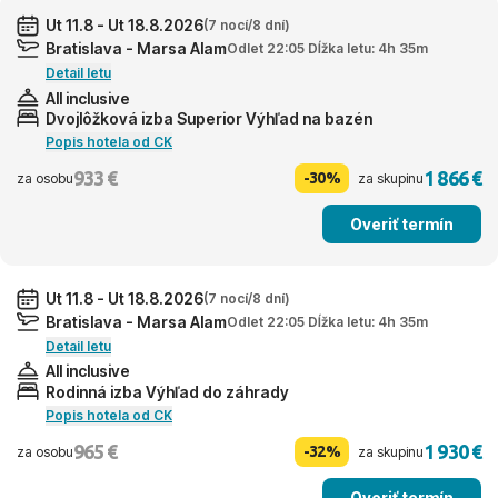
Ut 11.8 - Ut 18.8.2026
(7 nocí/8 dní)
Bratislava - Marsa Alam
Odlet 22:05 Dĺžka letu: 4h 35m
Detail letu
All inclusive
Dvojlôžková izba Superior Výhľad na bazén
Popis hotela od CK
933 €
1 866 €
-30%
za osobu
za skupinu
Overiť termín
Ut 11.8 - Ut 18.8.2026
(7 nocí/8 dní)
Bratislava - Marsa Alam
Odlet 22:05 Dĺžka letu: 4h 35m
Detail letu
All inclusive
Rodinná izba Výhľad do záhrady
Popis hotela od CK
965 €
1 930 €
-32%
za osobu
za skupinu
Overiť termín