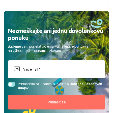
nabudúce! Ďakujeme za skvelé spomienky. ​S pozdravom
a prianím mnohých ďalších spokojných klientov, Juraj s
rodinou.
Nezmeškajte ani jednu dovolenkovú
ponuku
Budeme vám posielať do email-u najlepšie ponuky s
najvýhodnejšími cenami a zľavami
Prihlásením sa k odberu súhlasíte s
Ochranou osobných
údajov