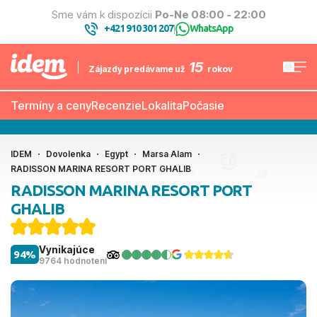
Sme vám k dispozícii
Po-Ne 08:00 - 22:00
+421 910 301 207
WhatsApp
|
15
Zájazdy predávame už
rokov
Termíny a ceny
Recenzie
Lokalita
Počasie
IDEM
Dovolenka
Egypt
Marsa Alam
RADISSON MARINA RESORT PORT GHALIB
RADISSON MARINA RESORT PORT
GHALIB
Vynikajúce
94%
9764 hodnotení