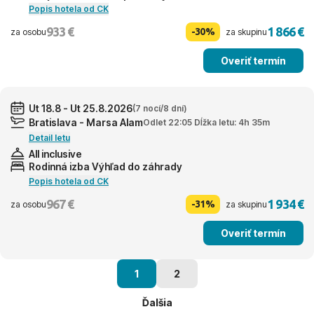
Popis hotela od CK
933 €
1 866 €
-30%
za osobu
za skupinu
Overiť termín
Ut 18.8 - Ut 25.8.2026
(7 nocí/8 dní)
Bratislava - Marsa Alam
Odlet 22:05 Dĺžka letu: 4h 35m
Detail letu
All inclusive
Rodinná izba Výhľad do záhrady
Popis hotela od CK
967 €
1 934 €
-31%
za osobu
za skupinu
Overiť termín
1
2
Ďalšia