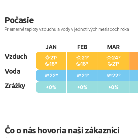
Počasie
Priemerné teploty vzduchu a vody v jednotlivých mesiacoch roka
JAN
FEB
MAR
Vzduch
21°
21°
24°
18°
18°
21°
Voda
22°
21°
22°
Zrážky
0%
0%
0%
Čo o nás hovoria naši zákazníci