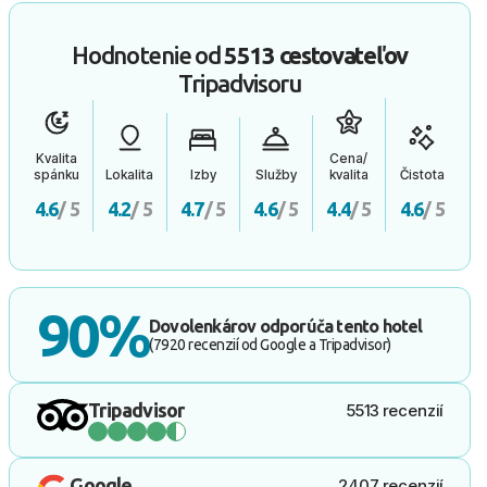
Hodnotenie od
5513 cestovateľov
Tripadvisoru
Kvalita
Cena/
spánku
Lokalita
Izby
Služby
kvalita
Čistota
4.6
/ 5
4.2
/ 5
4.7
/ 5
4.6
/ 5
4.4
/ 5
4.6
/ 5
90%
Dovolenkárov odporúča tento hotel
(7920 recenzií od Google a Tripadvisor)
Tripadvisor
5513 recenzií
Google
2407 recenzií