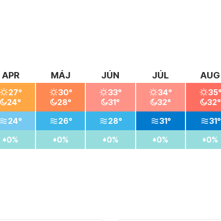
APR
MÁJ
JÚN
JÚL
AUG
27°
30°
33°
34°
35
24°
28°
31°
32°
32°
24°
26°
28°
31°
31°
0%
0%
0%
0%
0%