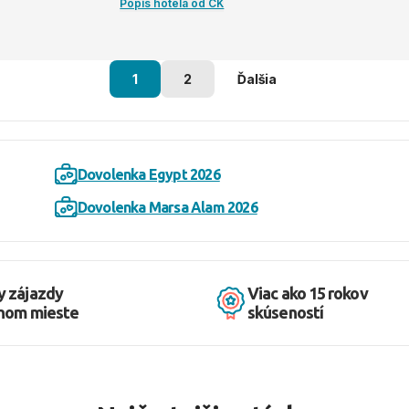
Popis hotela od CK
1
2
Ďalšia
Dovolenka Egypt 2026
Dovolenka Marsa Alam 2026
y zájazdy
Viac ako 15 rokov
dnom mieste
skúseností