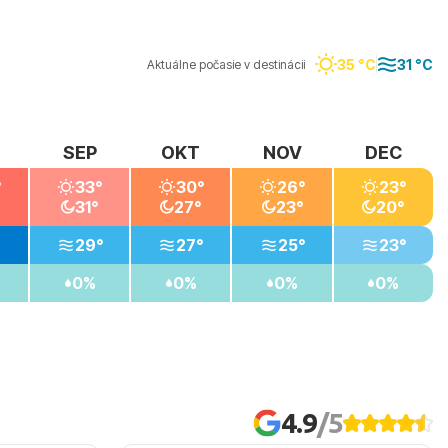
35 °C
31 °C
Aktuálne počasie v destinácii
SEP
OKT
NOV
DEC
°
33°
30°
26°
23°
31°
27°
23°
20°
29°
27°
25°
23°
0%
0%
0%
0%
4.9
/5