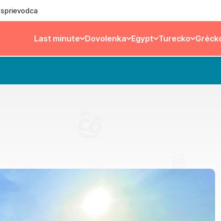
ý sprievodca
Last minute
Dovolenka
Egypt
Turecko
Gréck