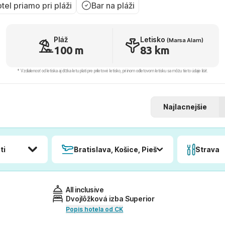
tel priamo pri pláži
Bar na pláži
Pláž
Letisko
(Marsa Alam)
100 m
83 km
* Vzdialenosť od letiska aj dľžka letu platí pre príletové letisko, pri inom odletovom letisku sa môžu tieto údaje líšiť.
Najlacnejšie
ti
Bratislava, Košice, Piešťany, Poprad
Strava
All inclusive
Dvojlôžková izba Superior
Popis hotela od CK