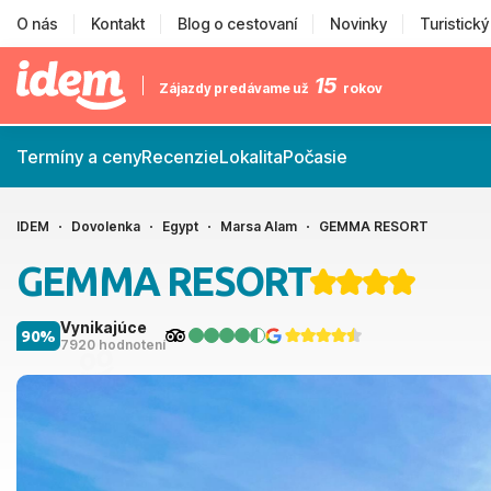
O nás
Kontakt
Blog o cestovaní
Novinky
Turistick
15
Zájazdy predávame už
rokov
Termíny a ceny
Recenzie
Lokalita
Počasie
IDEM
Dovolenka
Egypt
Marsa Alam
GEMMA RESORT
GEMMA RESORT
Vynikajúce
90%
7920 hodnotení