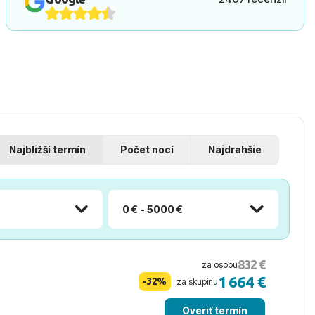
Najbližší termín
Počet nocí
Najdrahšie
0 € - 5000 €
832 €
za osobu
1 664 €
-32%
za skupinu
Overiť termín