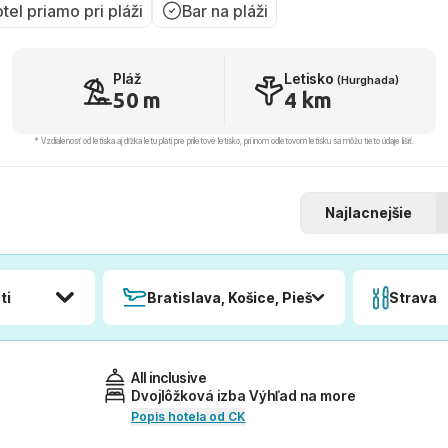
tel priamo pri pláži
Bar na pláži
Pláž
Letisko
(Hurghada)
50 m
4 km
* Vzdialenosť od letiska aj dľžka letu platí pre príletové letisko, pri inom odletovom letisku sa môžu tieto údaje líšiť.
Najlacnejšie
ti
Bratislava, Košice, Piešťany, Poprad
Strava
All inclusive
Dvojlôžková izba Výhľad na more
Popis hotela od CK