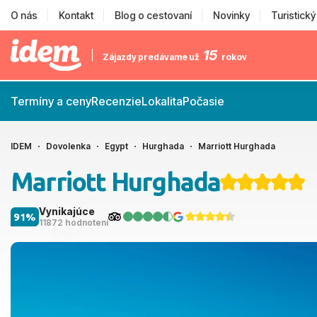
O nás
Kontakt
Blog o cestovaní
Novinky
Turistick
15
Zájazdy predávame už
rokov
Termíny a ceny
Recenzie
Lokalita
Počasie
IDEM
Dovolenka
Egypt
Hurghada
Marriott Hurghada
Marriott Hurghada
Vynikajúce
91%
11872 hodnotení