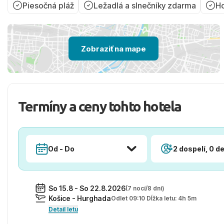
Piesočná pláž
Ležadlá a slnečníky zdarma
Ho
Zobraziť na mape
Termíny a ceny tohto hotela
Od - Do
2 dospelí, 0 de
So 15.8 - So 22.8.2026
(7 nocí/8 dní)
Košice - Hurghada
Odlet 09:10 Dĺžka letu: 4h 5m
Detail letu