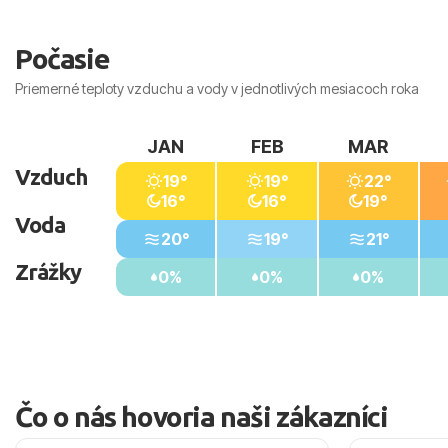
Počasie
Priemerné teploty vzduchu a vody v jednotlivých mesiacoch roka
JAN
FEB
MAR
Vzduch
19°
19°
22°
16°
16°
19°
Voda
20°
19°
21°
Zrážky
0%
0%
0%
Čo o nás hovoria naši zákazníci