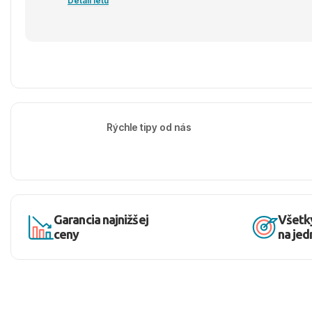
Detail letu
Rýchle tipy od nás
Garancia najnižšej
Všetk
ceny
na je