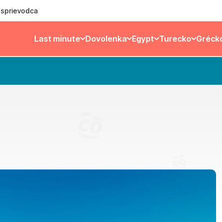
ý sprievodca
Last minute
Dovolenka
Egypt
Turecko
Gréck