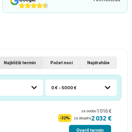
Najbližší termín
Počet nocí
Najdrahšie
0 € - 5000 €
1 016 €
za osobu
2 032 €
-32%
za skupinu
Overiť termín