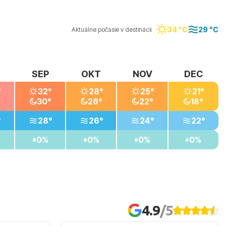
34 °C
29 °C
Aktuálne počasie v destinácii
SEP
OKT
NOV
DEC
°
32°
28°
25°
21°
30°
26°
22°
18°
°
28°
26°
24°
22°
0%
0%
0%
0%
4.9
/5