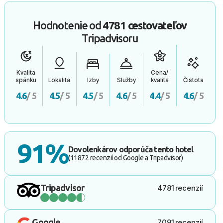
Hodnotenie od
4781 cestovateľov
Tripadvisoru
Kvalita
Cena/
spánku
Lokalita
Izby
Služby
kvalita
Čistota
4.6
/ 5
4.5
/ 5
4.5
/ 5
4.6
/ 5
4.4
/ 5
4.6
/ 5
91%
Dovolenkárov odporúča tento hotel
(11872 recenzií od Google a Tripadvisor)
Tripadvisor
4781 recenzií
Google
7091 recenzií