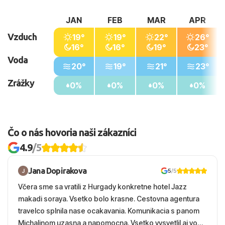
JAN
FEB
MAR
APR
Vzduch
19°
19°
22°
26°
16°
16°
19°
23°
Voda
20°
19°
21°
23°
Zrážky
0%
0%
0%
0%
Čo o nás hovoria naši zákazníci
4.9
/5
Jana Dopirakova
5
/5
Včera sme sa vratili z Hurgady konkretne hotel Jazz
makadi soraya. Vsetko bolo krasne. Cestovna agentura
travelco splnila nase ocakavania. Komunikacia s panom
Michalinom uzasna a napomocna. Vsetko vysvetlil aj vo