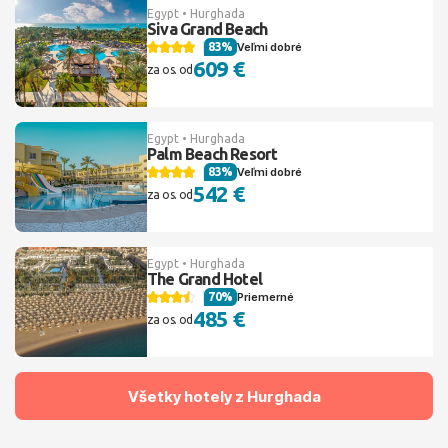
Egypt • Hurghada
Siva Grand Beach
83%
Veľmi dobré
609 €
za os. od
Egypt • Hurghada
Palm Beach Resort
83%
Veľmi dobré
542 €
za os. od
Egypt • Hurghada
The Grand Hotel
70%
Priemerné
485 €
za os. od
Všetky hotely z Hurghada