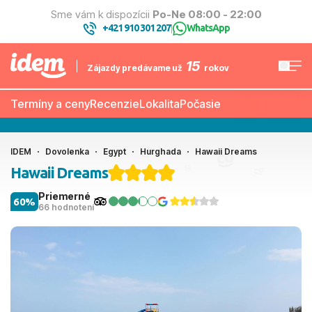
Sme vám k dispozícii
Po-Ne 08:00 - 22:00
+421 910 301 207
WhatsApp
|
15
Zájazdy predávame už
rokov
Termíny a ceny
Recenzie
Lokalita
Počasie
IDEM
Dovolenka
Egypt
Hurghada
Hawaii Dreams
Hawaii Dreams
Priemerné
60%
66 hodnotení