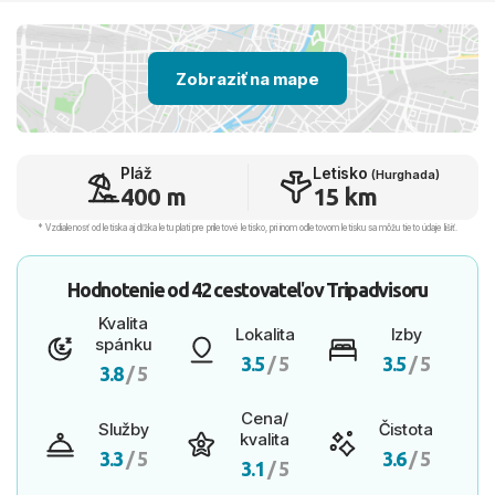
Zobraziť na mape
Pláž
Letisko
(Hurghada)
400 m
15 km
* Vzdialenosť od letiska aj dľžka letu platí pre príletové letisko, pri inom odletovom letisku sa môžu tieto údaje líšiť.
Hodnotenie od
42 cestovateľov
Tripadvisoru
Kvalita
Lokalita
Izby
spánku
3.5
/ 5
3.5
/ 5
3.8
/ 5
Cena/
Služby
Čistota
kvalita
3.3
/ 5
3.6
/ 5
3.1
/ 5