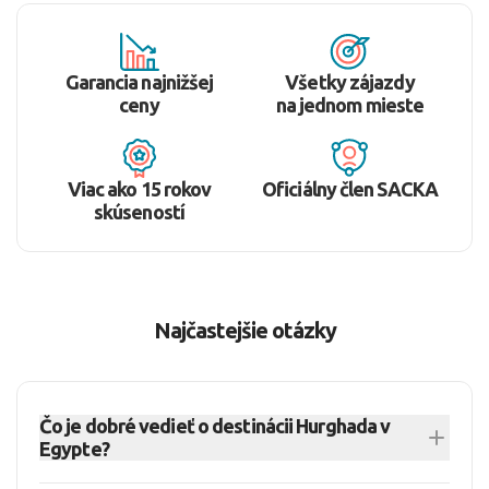
Garancia najnižšej
Všetky zájazdy
ceny
na jednom mieste
Viac ako 15 rokov
Oficiálny člen SACKA
skúseností
Najčastejšie otázky
Čo je dobré vedieť o destinácii Hurghada v
Egypte?
Hurghada je dovolenková destinácia v Egypte pri