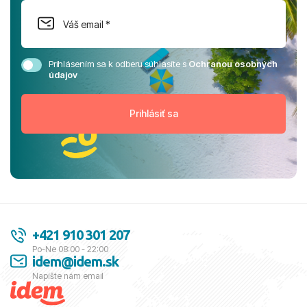
Prihlásením sa k odberu súhlasíte s
Ochranou osobných
údajov
+421 910 301 207
Po-Ne 08:00 - 22:00
idem@idem.sk
Napíšte nám email