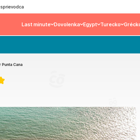
ý sprievodca
Last minute
Dovolenka
Egypt
Turecko
Gréck
r Punta Cana