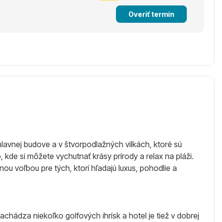
Overiť termín
avnej budove a v štvorpodlažných vilkách, ktoré sú
e si môžete vychutnať krásy prírody a relax na pláži.
tnou voľbou pre tých, ktorí hľadajú luxus, pohodlie a
chádza niekoľko golfových ihrísk a hotel je tiež v dobrej