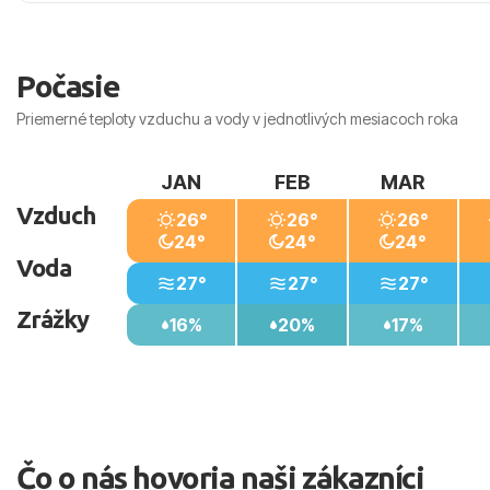
Vzdialenosti od
Pláže: 0 m
Počasie
Letiska: 25 km (Punta Cana)
Priemerné teploty vzduchu a vody v jednotlivých mesiacoch roka
Centra mesta: 5 km
Nákupných možností: 0 m
JAN
FEB
MAR
Vzduch
26°
26°
26°
24°
24°
24°
Voda
27°
27°
27°
Zrážky
16%
20%
17%
Čo o nás hovoria naši zákazníci