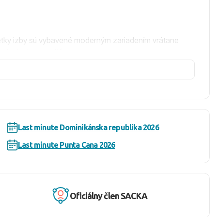
Všetky izby sú vybavené moderným zariadením vrátane
cí priestor a spálňu.
 pri bazéne, minimarketom a širokou škálou športových a
Last minute Dominikánska republika 2026
te reštauráciách (s predchádzajúcou rezerváciou),
Last minute Punta Cana 2026
a tiež bar, kde si môžete vychutnať osviežujúce nápoje.
Oficiálny člen SACKA