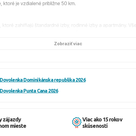
ktoré je vzdialené približne 50 km.
b, ktoré zahŕňajú štandardné izby, rodinné izby a apartmány. 
ripojenia na internet. Apartmány navyše ponúkajú oddelený obýva
Zobraziť viac
zénmi, rôznymi reštauráciami a barmi vrátane barov na pláži a
 v celom objekte.
Dovolenka Dominikánska republika 2026
tky jedlá v bufetových reštauráciách, možnosť večere v à la car
koholických a nealkoholických nápojov.
Dovolenka Punta Cana 2026
platným prístupom k ležadlám a slnečníkom. Na pláži sa nachádz
y zájazdy
Viac ako 15 rokov
dnom mieste
skúseností
jdete aj rôzne možnosti na nákupy a zábavu.