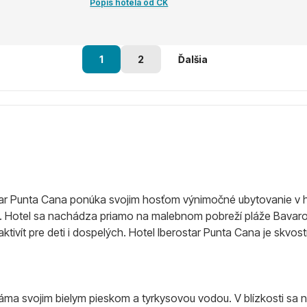
Popis hotela od CK
1
2
Ďalšia
ar Punta Cana ponúka svojim hosťom výnimočné ubytovanie v hl
Hotel sa nachádza priamo na malebnom pobreží pláže Bavaro, kd
aktivít pre deti i dospelých. Hotel Iberostar Punta Cana je skvos
náma svojim bielym pieskom a tyrkysovou vodou. V blízkosti sa na