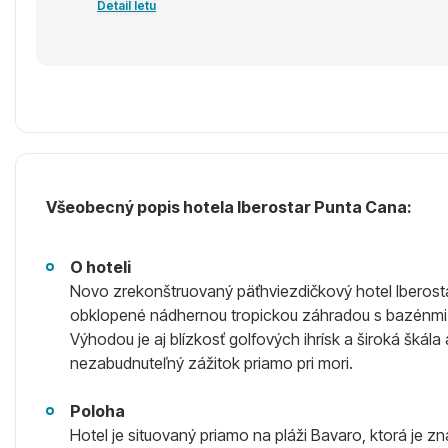
Detail letu
Všeobecný popis hotela Iberostar Punta Cana:
O hoteli
Novo zrekonštruovaný päťhviezdičkový hotel Iberost
obklopené nádhernou tropickou záhradou s bazénmi. 
Výhodou je aj blízkosť golfových ihrísk a široká škála 
nezabudnuteľný zážitok priamo pri mori.
Poloha
Hotel je situovaný priamo na pláži Bavaro, ktorá je z