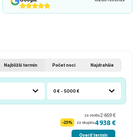
Najbližší termín
Počet nocí
Najdrahšie
0 € - 5000 €
2 469 €
za osobu
4 938 €
-25%
za skupinu
Overiť termín