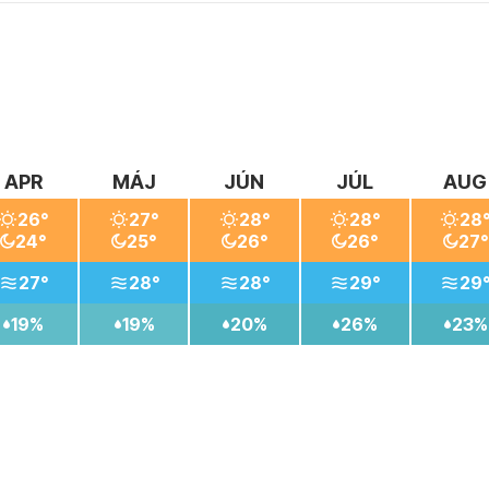
APR
MÁJ
JÚN
JÚL
AUG
26°
27°
28°
28°
28
24°
25°
26°
26°
27°
27°
28°
28°
29°
29
19%
19%
20%
26%
23%