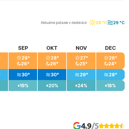
28 °C
29 °C
Aktuálne počasie v destinácii
SEP
OKT
NOV
DEC
°
29°
28°
27°
26°
26°
26°
25°
24°
°
30°
30°
29°
28°
19%
20%
24%
18%
4.9
/5