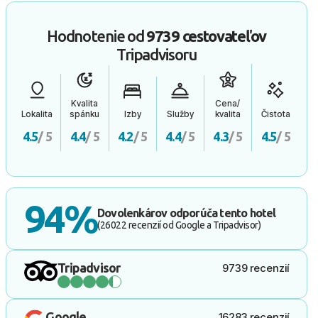
Hodnotenie od
9739 cestovateľov
Tripadvisoru
Kvalita
Cena/
Lokalita
spánku
Izby
Služby
kvalita
Čistota
4.5
/ 5
4.4
/ 5
4.2
/ 5
4.4
/ 5
4.3
/ 5
4.5
/ 5
94%
Dovolenkárov odporúča tento hotel
(26022 recenzií od Google a Tripadvisor)
Tripadvisor
9739 recenzií
Google
16283 recenzií