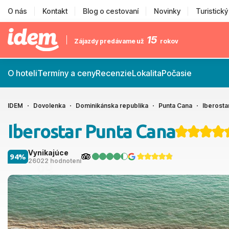
O nás
Kontakt
Blog o cestovaní
Novinky
Turistick
15
Zájazdy predávame už
rokov
O hoteli
Termíny a ceny
Recenzie
Lokalita
Počasie
IDEM
Dovolenka
Dominikánska republika
Punta Cana
Iberosta
Iberostar Punta Cana
Vynikajúce
94%
26022 hodnotení