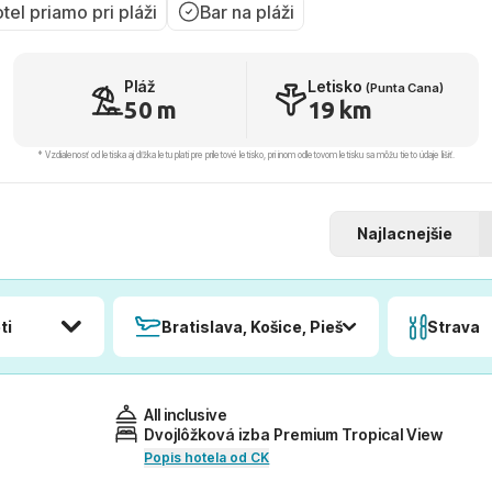
tel priamo pri pláži
Bar na pláži
Pláž
Letisko
(Punta Cana)
50 m
19 km
* Vzdialenosť od letiska aj dľžka letu platí pre príletové letisko, pri inom odletovom letisku sa môžu tieto údaje líšiť.
Najlacnejšie
ti
Bratislava, Košice, Piešťany, Poprad
Strava
All inclusive
Dvojlôžková izba Premium Tropical View
Popis hotela od CK