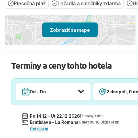
Piesočná pláž
Ležadlá a slnečníky zdarma
Ho
Zobraziť na mape
Termíny a ceny tohto hotela
Od - Do
2 dospelí, 0 de
Po 14.12 - Ut 22.12.2026
(7 nocí/9 dní)
Bratislava - La Romana
Odlet 08:10 Dĺžka letu:
Detail letu