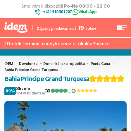
Sme vám k dispozícii
Po-Ne 08:00 - 22:00
+421 910 301 207
WhatsApp
|
15
Zájazdy predávame už
rokov
O hoteli
Termíny a ceny
Recenzie
Lokalita
Počasie
IDEM
Dovolenka
Dominikánska republika
Punta Cana
Bahia Principe Grand Turquesa
Bahia Principe Grand Turquesa
Skvelé
89%
12410 hodnotení