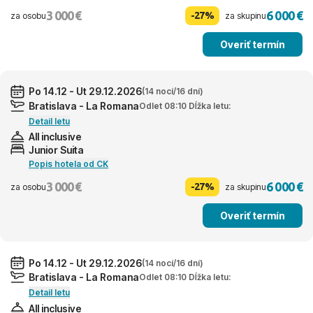
3 000 €
6 000 €
-27%
za osobu
za skupinu
Overiť termín
Po 14.12 - Ut 29.12.2026
(14 nocí/16 dní)
Bratislava - La Romana
Odlet 08:10 Dĺžka letu:
Detail letu
All inclusive
Junior Suita
Popis hotela od CK
3 000 €
6 000 €
-27%
za osobu
za skupinu
Overiť termín
Po 14.12 - Ut 29.12.2026
(14 nocí/16 dní)
Bratislava - La Romana
Odlet 08:10 Dĺžka letu:
Detail letu
All inclusive