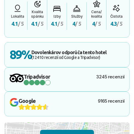
Kvalita
Cena/
Lokalita
spánku
Izby
Služby
kvalita
Čistota
4.1
/ 5
4.1
/ 5
4.1
/ 5
4
/ 5
4
/ 5
4.3
/ 5
89%
Dovolenkárov odporúča tento hotel
(12410 recenzií od Google a Tripadvisor)
Tripadvisor
3245 recenzií
Google
9165 recenzií