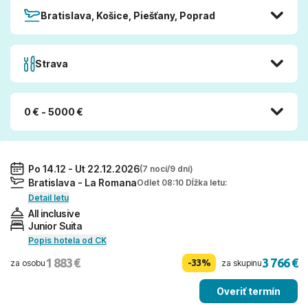
Bratislava, Košice, Piešťany, Poprad
Strava
0 € - 5000 €
Po 14.12 - Ut 22.12.2026
(7 nocí/9 dní)
Bratislava - La Romana
Odlet 08:10 Dĺžka letu:
Detail letu
All inclusive
Junior Suita
Popis hotela od CK
1 883 €
3 766 €
-33%
za osobu
za skupinu
Overiť termín