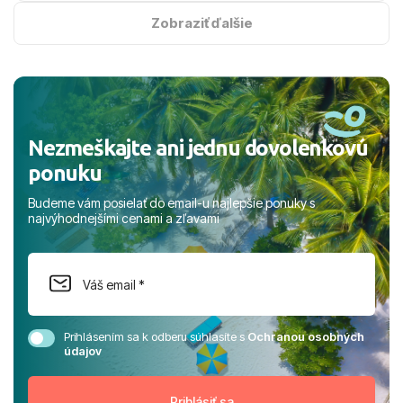
na vysokej úrovni. Všetko bolo zabezpečené na jednotku
s hviezdičkou. ​Už teraz sa tešíme, kam s nami vyrazíte
Zobraziť ďalšie
nabudúce! Ďakujeme za skvelé spomienky. ​S pozdravom
a prianím mnohých ďalších spokojných klientov, Juraj s
rodinou.
Nezmeškajte ani jednu dovolenkovú
ponuku
Budeme vám posielať do email-u najlepšie ponuky s
najvýhodnejšími cenami a zľavami
Prihlásením sa k odberu súhlasíte s
Ochranou osobných
údajov