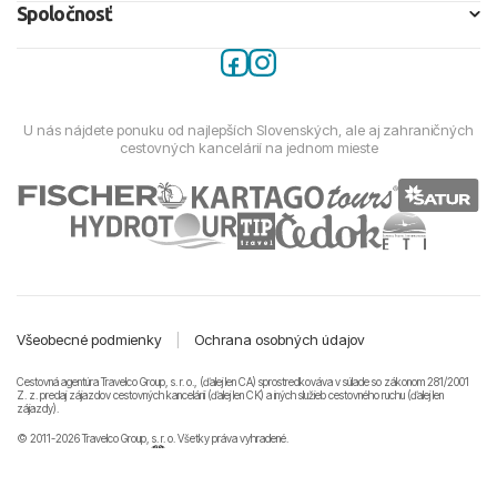
Spoločnosť
U nás nájdete ponuku od najlepších Slovenských, ale aj zahraničných
cestovných kancelárií na jednom mieste
Všeobecné podmienky
|
Ochrana osobných údajov
Cestovná agentúra Travelco Group, s. r. o., (ďalej len CA) sprostredkováva v súlade so zákonom 281/2001
Z. z. predaj zájazdov cestovných kancelárii (ďalej len CK) a iných služieb cestovného ruchu (ďalej len
zájazdy).
© 2011-2026 Travelco Group, s. r. o. Všetky práva vyhradené.