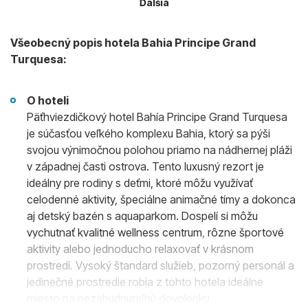
Ďalšia
Všeobecný popis hotela Bahia Principe Grand
Turquesa:
O hoteli
Päťhviezdičkový hotel Bahía Principe Grand Turquesa
je súčasťou veľkého komplexu Bahia, ktorý sa pýši
svojou výnimočnou polohou priamo na nádhernej pláži
v západnej časti ostrova. Tento luxusný rezort je
ideálny pre rodiny s deťmi, ktoré môžu využívať
celodenné aktivity, špeciálne animačné tímy a dokonca
aj detský bazén s aquaparkom. Dospelí si môžu
vychutnať kvalitné wellness centrum, rôzne športové
aktivity alebo jednoducho relaxovať v krásnom
prostredí. Vysoký štandard služieb, pozorný personál a
jedinečné prostredie robia z tohto hotela ideálne
miesto na nezabudnuteľnú dovolenku.