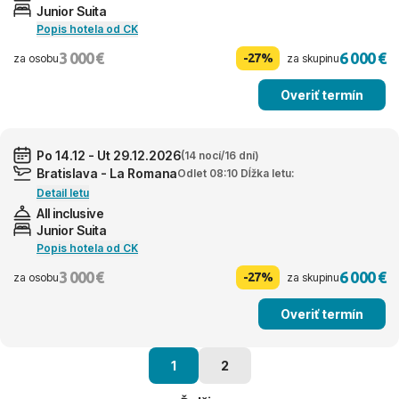
Junior Suita
Popis hotela od CK
3 000 €
6 000 €
-27%
za osobu
za skupinu
Overiť termín
Po 14.12 - Ut 29.12.2026
(14 nocí/16 dní)
Bratislava - La Romana
Odlet 08:10 Dĺžka letu:
Detail letu
All inclusive
Junior Suita
Popis hotela od CK
3 000 €
6 000 €
-27%
za osobu
za skupinu
Overiť termín
1
2