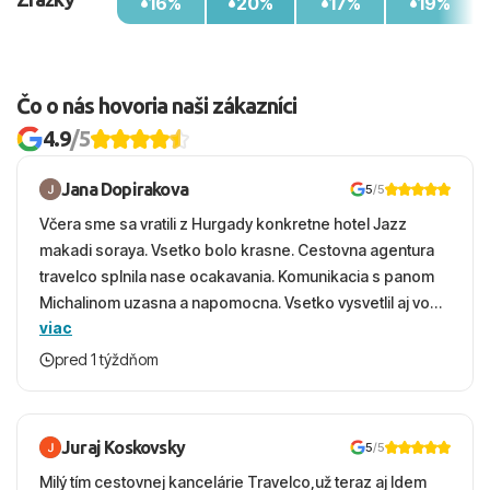
16%
20%
17%
19%
Okolie
Hotel je obklopený nádherným prírodným prostredím. V
blízkosti sa nachádza krásna pláž, centrum plné
Čo o nás hovoria naši zákazníci
obchodov a zábavy a množstvo ďalších atrakcií. Pre
tých, ktorí majú chuť na kultúrne zážitky, hlavné mesto
4.9
/5
Santo Domingo je v dohľade.
Jana Dopirakova
5
/5
Vzdialenosti od
Včera sme sa vratili z Hurgady konkretne hotel Jazz
pláže: 500 m
makadi soraya. Vsetko bolo krasne. Cestovna agentura
letiska: 30 km (Punta Cana)
travelco splnila nase ocakavania. Komunikacia s panom
centra: 13 km
Michalinom uzasna a napomocna. Vsetko vysvetlil aj vo
nákupných možností: priamo pri hoteli.
viac
vecernych hodinach zaco sa ospravedlnujem. Hotel
krasny, cisty. Sluzby top. Strava, prostredie, more,
pred 1 týždňom
snorchlovanie. Dakujeme velmi pekne S pozdravom
Juraj Koskovsky
5
/5
Milý tím cestovnej kancelárie Travelco,už teraz aj Idem