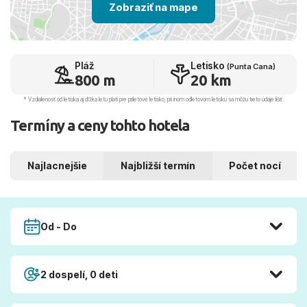
Zobraziť na mape
Pláž
Letisko
(Punta Cana)
800 m
20 km
* Vzdialenosť od letiska aj dľžka letu platí pre príletové letisko, pri inom odletovom letisku sa môžu tieto údaje líšiť.
Termíny a ceny tohto hotela
Najlacnejšie
Najbližší termín
Počet nocí
Od - Do
2 dospelí, 0 deti