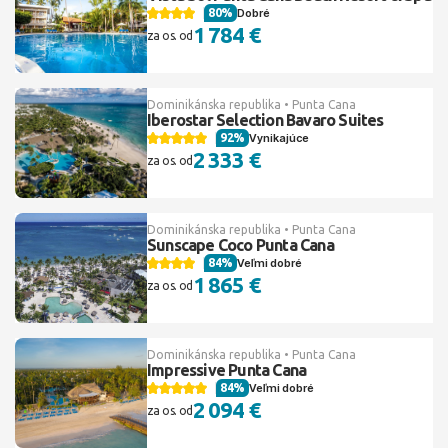
80%
Dobré
1 784 €
za os. od
Dominikánska republika • Punta Cana
Iberostar Selection Bavaro Suites
92%
Vynikajúce
2 333 €
za os. od
Dominikánska republika • Punta Cana
Sunscape Coco Punta Cana
84%
Veľmi dobré
1 865 €
za os. od
Dominikánska republika • Punta Cana
Impressive Punta Cana
84%
Veľmi dobré
2 094 €
za os. od