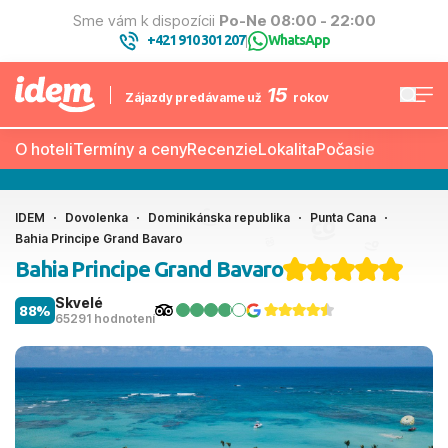
Sme vám k dispozícii
Po-Ne 08:00 - 22:00
+421 910 301 207
WhatsApp
|
15
Zájazdy predávame už
rokov
O hoteli
Termíny a ceny
Recenzie
Lokalita
Počasie
IDEM
Dovolenka
Dominikánska republika
Punta Cana
Bahia Principe Grand Bavaro
Bahia Principe Grand Bavaro
Skvelé
88%
65291 hodnotení