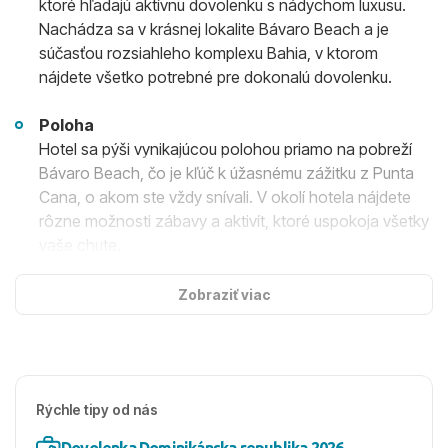
ktoré hľadajú aktívnu dovolenku s nádychom luxusu.
Nachádza sa v krásnej lokalite Bávaro Beach a je
súčasťou rozsiahleho komplexu Bahia, v ktorom
nájdete všetko potrebné pre dokonalú dovolenku.
Poloha
Hotel sa pýši vynikajúcou polohou priamo na pobreží
Bávaro Beach, čo je kľúč k úžasnému zážitku z Punta
Cana, o akom ste vždy snívali. V okolí hotela nájdete
rôzne možnosti zábavy a aktivít, ktoré uspokoja všetky
vaše chute.
Ubytovanie
Zobraziť viac
Ubytovanie v hoteli Bahia je zárukou pohodlia a luxusu.
Junior suite sú vybavené klimatizáciou, stropným
ventilátorom, telefónom, TV so satelitným príjmom,
minibarom, kávovarom, kúpeľňou, sušičom vlasov, WC,
Rýchle tipy od nás
trezorom a balkónom alebo terasou. Pre tých, ktorí
hľadajú ešte vyššiu úroveň pohodlia, sú k dispozícii