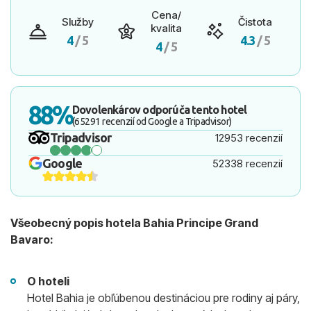
Cena/
Služby
Čistota
kvalita
4
/ 5
4.3
/ 5
4
/ 5
88%
Dovolenkárov odporúča tento hotel
(65291 recenzií od Google a Tripadvisor)
Tripadvisor
12953 recenzií
Google
52338 recenzií
Všeobecný popis hotela Bahia Principe Grand
Bavaro:
O hoteli
Hotel Bahia je obľúbenou destináciou pre rodiny aj páry,