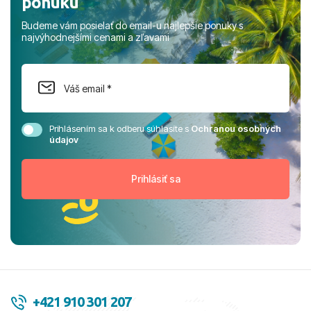
ponuku
Budeme vám posielať do email-u najlepšie ponuky s
najvýhodnejšími cenami a zľavami
Prihlásením sa k odberu súhlasíte s
Ochranou osobných
údajov
+421 910 301 207