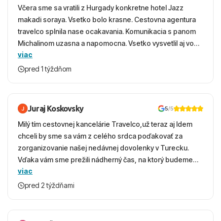
Včera sme sa vratili z Hurgady konkretne hotel Jazz
makadi soraya. Vsetko bolo krasne. Cestovna agentura
travelco splnila nase ocakavania. Komunikacia s panom
Michalinom uzasna a napomocna. Vsetko vysvetlil aj vo
viac
vecernych hodinach zaco sa ospravedlnujem. Hotel
krasny, cisty. Sluzby top. Strava, prostredie, more,
pred 1 týždňom
snorchlovanie. Dakujeme velmi pekne S pozdravom
Juraj Koskovsky
5
/5
Milý tím cestovnej kancelárie Travelco,už teraz aj Idem
chceli by sme sa vám z celého srdca poďakovať za
zorganizovanie našej nedávnej dovolenky v Turecku.
Vďaka vám sme prežili nádherný čas, na ktorý budeme
viac
ešte dlho s úsmevom spomínať. ​Všetko prebehlo
absolútne hladko – od prvotného výberu zájazdu, cez
pred 2 týždňami
ochotnú komunikáciu, až po samotný transfer a pobyt. ​
Ubytovaní sme boli v hoteli TUI Magic Life Jacaranda a
bola to trefa do čierneho! ​Čo nás dostalo najviac: ​Skvelé