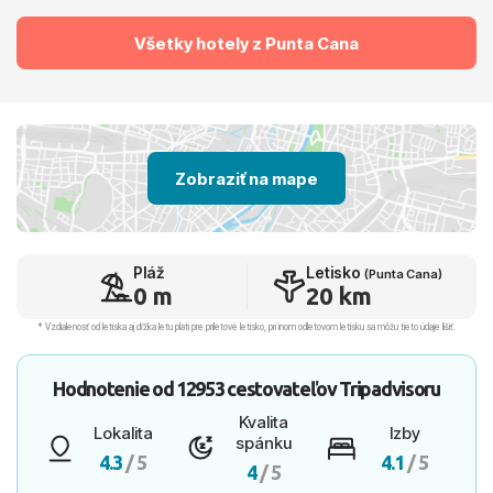
Všetky hotely z Punta Cana
Zobraziť na mape
Pláž
Letisko
(Punta Cana)
0 m
20 km
* Vzdialenosť od letiska aj dľžka letu platí pre príletové letisko, pri inom odletovom letisku sa môžu tieto údaje líšiť.
Hodnotenie od
12953 cestovateľov
Tripadvisoru
Kvalita
Lokalita
Izby
spánku
4.3
/ 5
4.1
/ 5
4
/ 5