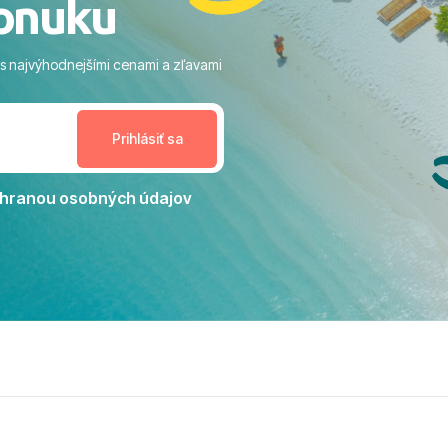
onuku
m vstupom do mora a teple
ram: Skvelé animácie a
ivity, pri ktorých sa človek ani
 s najvýhodnejšími cenami a zľavami
enudil, no zároveň bol
estoru na dokonalý relax. ​
nceláriu Travelco aj hotel TUI
Jacaranda môžeme s čistým
dporučiť každému, kto hľadá
ú dovolenku na vysokej
hranou osobných údajov
tko bolo zabezpečené na
viezdičkou. ​Už teraz sa
 s nami vyrazíte nabudúce!
 skvelé spomienky. ​S
a prianím mnohých ďalších
lientov, Juraj s rodinou.