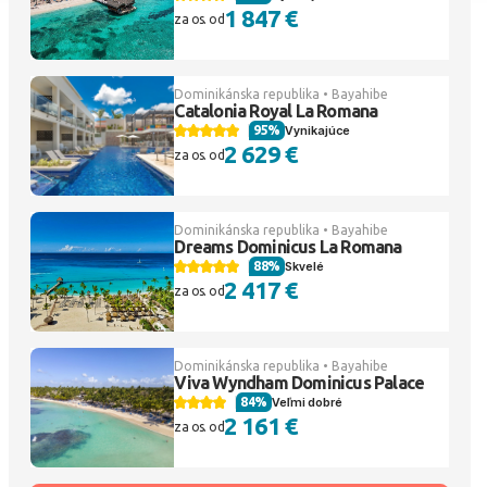
1 847 €
za os. od
Dominikánska republika • Bayahibe
Catalonia Royal La Romana
95%
Vynikajúce
2 629 €
za os. od
Dominikánska republika • Bayahibe
Dreams Dominicus La Romana
88%
Skvelé
2 417 €
za os. od
Dominikánska republika • Bayahibe
Viva Wyndham Dominicus Palace
84%
Veľmi dobré
2 161 €
za os. od