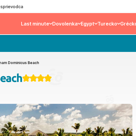
ý sprievodca
Last minute
Dovolenka
Egypt
Turecko
Gréck
ham Dominicus Beach
Beach