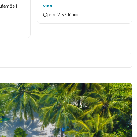
viac
úfam že i
pred 2 týždňami