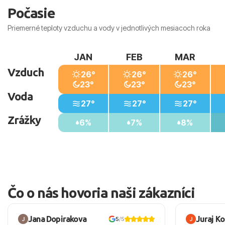
Vzdialenosti od
Počasie
Pláže: 0 m
Letiska: 70 km
Priemerné teploty vzduchu a vody v jednotlivých mesiacoch roka
Nákupných možností: 100 m
JAN
FEB
MAR
Vzduch
26°
26°
26°
23°
23°
23°
Voda
27°
27°
27°
Zrážky
6%
7%
8%
Čo o nás hovoria naši zákazníci
Jana Dopirakova
Juraj K
5
/5