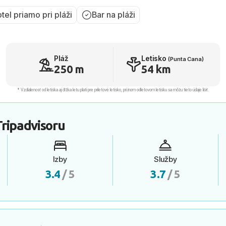
tel priamo pri pláži
Bar na pláži
Pláž
Letisko
(Punta Cana)
250 m
54 km
* Vzdialenosť od letiska aj dľžka letu platí pre príletové letisko, pri inom odletovom letisku sa môžu tieto údaje líšiť.
ripadvisoru
Izby
Služby
3.4
/ 5
3.7
/ 5