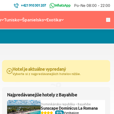
Po-Ne 08:00 - 22:00
+421 910 301 207
WhatsApp
o
Tunisko
Španielsko
Exotika
Hotel je aktuálne vypredaný
Vyberte si z najpredávanejších hotelov nižšie.
Najpredávanejšie hotely z Bayahibe
Dominikánska republika • Bayahibe
Sunscape Dominicus La Romana
91%
Vynikajúce