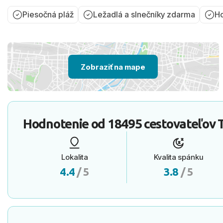
Piesočná pláž
Ležadlá a slnečníky zdarma
Ho
Zobraziť na mape
Hodnotenie od
18495 cestovateľov
T
Lokalita
Kvalita spánku
4.4
/ 5
3.8
/ 5