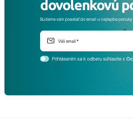
dovolenkovú p
s pozvoľný
more. ​Prog
športové akt
Budeme vám posielať do email-u najlepšie ponuky
na moment n
dostatok pri
Cestovnú ka
Magic Life 
svedomím o
bezstarostn
Prihlásením sa k odberu súhlasíte s
Oc
úrovni. Vše
jednotku s h
tešíme, kam
Ďakujeme za
pozdravom 
spokojných k