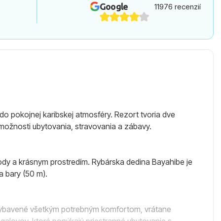
Google
11976 recenzií
 pokojnej karibskej atmosféry. Rezort tvoria dve
ožnosti ubytovania, stravovania a zábavy.
ody a krásnym prostredím. Rybárska dedina Bayahibe je
a bary (50 m).
ú vybavené všetkým potrebným komfortom, vrátane