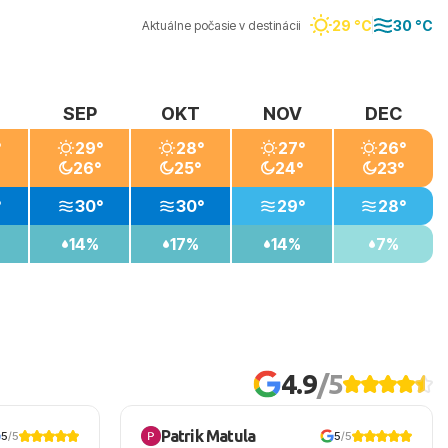
29 °C
30 °C
Aktuálne počasie v destinácii
SEP
OKT
NOV
DEC
°
29°
28°
27°
26°
26°
25°
24°
23°
°
30°
30°
29°
28°
14%
17%
14%
7%
4.9
/5
Patrik Matula
5
/5
5
/5