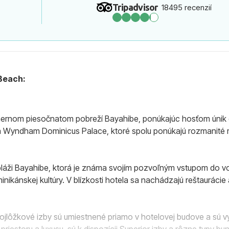
Tripadvisor
18495 recenzií
Beach:
rnom piesočnatom pobreží Bayahibe, ponúkajúc hosťom únik do
 Wyndham Dominicus Palace, ktoré spolu ponúkajú rozmanité m
 pláži Bayahibe, ktorá je známa svojím pozvoľným vstupom do v
nikánskej kultúry. V blízkosti hotela sa nachádzajú reštaurácie 
vojlôžkové izby sú umiestnené priamo v hotelovej budove a s