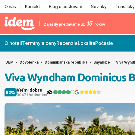
O nás
Kontakt
Blog o cestovaní
Novinky
Turistick
15
Zájazdy predávame už
rokov
O hoteli
Termíny a ceny
Recenzie
Lokalita
Počasie
IDEM
Dovolenka
Dominikánska republika
Bayahibe
Viva Wynd
Viva Wyndham Dominicus 
Veľmi dobré
82%
30471 hodnotení