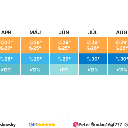
APR
MÁJ
JÚN
JÚL
AUG
27°
28°
29°
29°
29
23°
25°
25°
26°
26°
28°
29°
29°
30°
30
12%
12%
9%
12%
13%
oskovsky
Peter Škodaq16gf777
5
/5