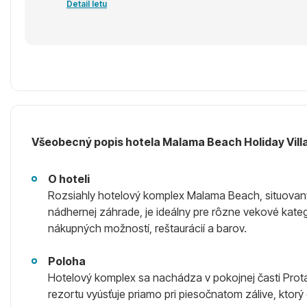
Detail letu
Všeobecný popis hotela Malama Beach Holiday Vill
O hoteli
Rozsiahly hotelový komplex Malama Beach, situovaný v
nádhernej záhrade, je ideálny pre rôzne vekové kate
nákupných možností, reštaurácií a barov.
Poloha
Hotelový komplex sa nachádza v pokojnej časti Protar
rezortu vyúsťuje priamo pri piesočnatom zálive, ktor