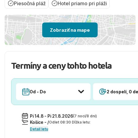
Piesočná pláž
Hotel priamo pri pláži
Zobraziť na mape
Termíny a ceny tohto hotela
Od - Do
2 dospelí, 0 de
Pi 14.8 - Pi 21.8.2026
(7 nocí/8 dní)
Košice - /
Odlet 08:30 Dĺžka letu:
Detail letu