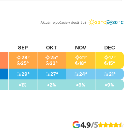
30 °C
30 °C
Aktuálne počasie v destinácii
SEP
OKT
NOV
DEC
°
28°
25°
21°
17°
25°
22°
18°
15°
°
29°
27°
24°
21°
1%
2%
6%
9%
4.9
/5