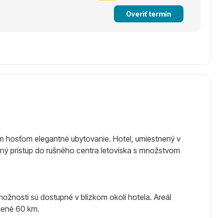
Overiť termín
jim hosťom elegantné ubytovanie. Hotel, umiestnený v
lný prístup do rušného centra letoviska s množstvom
ožnosti sú dostupné v blízkom okolí hotela. Areál
alené 60 km.