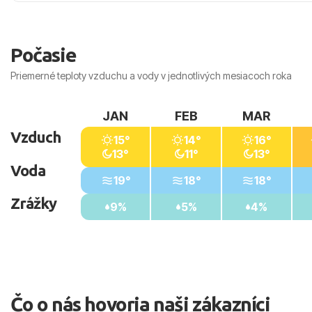
dopravou, kde nájdete rôzne atrakcie a zábavné mož
Vzdialenosti od
Počasie
Pláže: 0 m (priamo pri pláži)
Letiska: 60 km (Larnaca)
Priemerné teploty vzduchu a vody v jednotlivých mesiacoch roka
Centra letoviska: 7 km
Nákupných možností: v okolí hotela
JAN
FEB
MAR
Vzduch
15°
14°
16°
13°
11°
13°
Voda
19°
18°
18°
Zrážky
9%
5%
4%
Čo o nás hovoria naši zákazníci