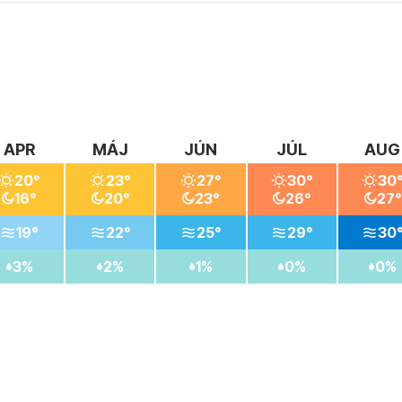
nosti.
APR
MÁJ
JÚN
JÚL
AUG
20°
23°
27°
30°
30
16°
20°
23°
26°
27°
19°
22°
25°
29°
30
3%
2%
1%
0%
0%