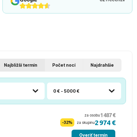
Najbližší termín
Počet nocí
Najdrahšie
0 € - 5000 €
1 487 €
za osobu
2 974 €
-32%
za skupinu
Overiť termín