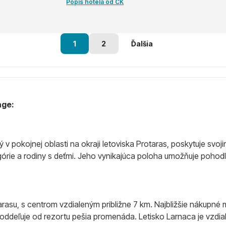
Popis hotela od CK
1
2
Ďalšia
age:
 pokojnej oblasti na okraji letoviska Protaras, poskytuje svo
górie a rodiny s deťmi. Jeho vynikajúca poloha umožňuje pohod
asu, s centrom vzdialeným približne 7 km. Najbližšie nákupné m
ý oddeľuje od rezortu pešia promenáda. Letisko Larnaca je vzdi