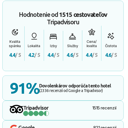
Hodnotenie od
1515 cestovateľov
Tripadvisoru
Kvalita
Cena/
spánku
Lokalita
Izby
Služby
kvalita
Čistota
4.4
/ 5
4.2
/ 5
4.4
/ 5
4.6
/ 5
4.4
/ 5
4.6
/ 5
91%
Dovolenkárov odporúča tento hotel
(2336 recenzií od Google a Tripadvisor)
Tripadvisor
1515 recenzií
Google
821 recenzií