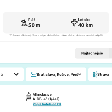
Pláž
Letisko
50 m
40 km
* Vzdialenosť od letiska aj dľžka letu platí pre príletové letisko, pri inom odletovom letisku sa môžu tieto údaje líšiť.
Najlacnejšie
ti
Bratislava, Košice, Piešťany, Poprad
Strava
All inclusive
A-DBL+3 (1/4+1)
Popis hotela od CK