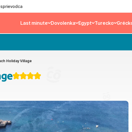
ý sprievodca
Last minute
Dovolenka
Egypt
Turecko
Gréck
ch Holiday Village
age