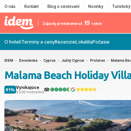
O nás
Kontakt
Blog o cestovaní
Novinky
Turistick
15
Zájazdy predávame už
rokov
O hoteli
Termíny a ceny
Recenzie
Lokalita
Počasie
IDEM
Dovolenka
Cyprus
Južný Cyprus
Protaras
Malama Bea
Malama Beach Holiday Vill
Vynikajúce
91%
2336 hodnotení