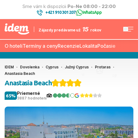
Sme vám k dispozícii
Po-Ne 08:00 - 22:00
+421 910 301 207
WhatsApp
|
15
Zájazdy predávame už
rokov
O hoteli
Termíny a ceny
Recenzie
Lokalita
Počasie
IDEM
Dovolenka
Cyprus
Južný Cyprus
Protaras
Anastasia Beach
Anastasia Beach
Priemerné
65%
3887 hodnotení