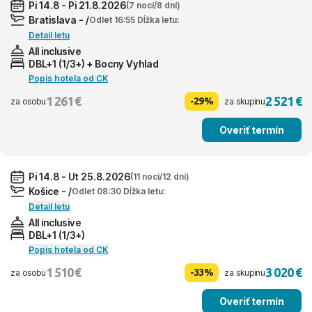
Pi 14.8 - Pi 21.8.2026
(7 nocí/8 dní)
Bratislava - /
Odlet 16:55 Dĺžka letu:
Detail letu
All inclusive
DBL+1 (1/3+) + Bocny Vyhlad
Popis hotela od CK
1 261 €
2 521 €
-29%
za osobu
za skupinu
Overiť termín
Pi 14.8 - Ut 25.8.2026
(11 nocí/12 dní)
Košice - /
Odlet 08:30 Dĺžka letu:
Detail letu
All inclusive
DBL+1 (1/3+)
Popis hotela od CK
1 510 €
3 020 €
-33%
za osobu
za skupinu
Overiť termín