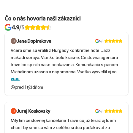
aquapark s toboganmi.
Čo o nás hovoria naši zákazníci
4.9
/5
Jana Dopirakova
5
/5
Včera sme sa vratili z Hurgady konkretne hotel Jazz
makadi soraya. Vsetko bolo krasne. Cestovna agentura
travelco splnila nase ocakavania. Komunikacia s panom
Michalinom uzasna a napomocna. Vsetko vysvetlil aj vo
viac
vecernych hodinach zaco sa ospravedlnujem. Hotel
krasny, cisty. Sluzby top. Strava, prostredie, more,
pred 1 týždňom
snorchlovanie. Dakujeme velmi pekne S pozdravom
Juraj Koskovsky
5
/5
Milý tím cestovnej kancelárie Travelco,už teraz aj Idem
chceli by sme sa vám z celého srdca poďakovať za