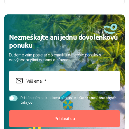
nabudúce! Ďakujeme za skvelé spomienky. ​S pozdravom
a prianím mnohých ďalších spokojných klientov, Juraj s
rodinou.
Nezmeškajte ani jednu dovolenkovú
ponuku
Budeme vám posielať do email-u najlepšie ponuky s
najvýhodnejšími cenami a zľavami
Prihlásením sa k odberu súhlasíte s
Ochranou osobných
údajov