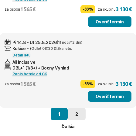
1 565 €
3 130 €
-33%
za osobu
za skupinu
Overiť termín
Pi 14.8 - Ut 25.8.2026
(11 nocí/12 dní)
Košice - /
Odlet 08:30 Dĺžka letu:
Detail letu
All inclusive
DBL+1 (1/3+) + Bocny Vyhlad
Popis hotela od CK
1 565 €
3 130 €
-33%
za osobu
za skupinu
Overiť termín
1
2
Ďalšia