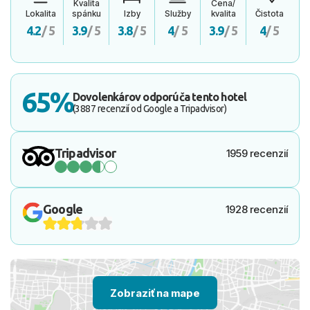
Kvalita
Cena/
Lokalita
spánku
Izby
Služby
kvalita
Čistota
4.2
/ 5
3.9
/ 5
3.8
/ 5
4
/ 5
3.9
/ 5
4
/ 5
65%
Dovolenkárov odporúča tento hotel
(3887 recenzií od Google a Tripadvisor)
Tripadvisor
1959 recenzií
Google
1928 recenzií
Zobraziť na mape