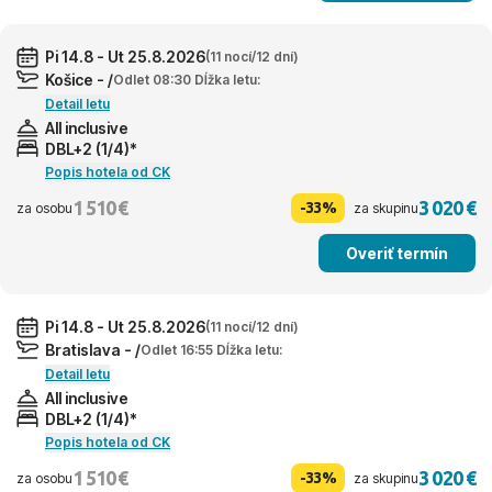
Pi 14.8 - Ut 25.8.2026
(11 nocí/12 dní)
Košice - /
Odlet 08:30 Dĺžka letu:
Detail letu
All inclusive
DBL+2 (1/4)*
Popis hotela od CK
1 510 €
3 020 €
-33%
za osobu
za skupinu
Overiť termín
Pi 14.8 - Ut 25.8.2026
(11 nocí/12 dní)
Bratislava - /
Odlet 16:55 Dĺžka letu:
Detail letu
All inclusive
DBL+2 (1/4)*
Popis hotela od CK
1 510 €
3 020 €
-33%
za osobu
za skupinu