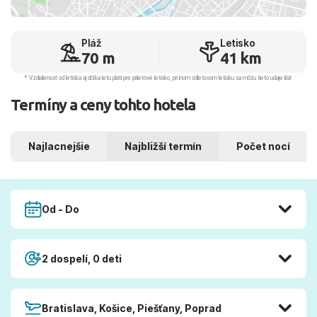
Pláž
Letisko
70 m
41 km
* Vzdialenosť od letiska aj dľžka letu platí pre príletové letisko, pri inom odletovom letisku sa môžu tieto údaje líšiť.
Termíny a ceny tohto hotela
Najlacnejšie
Najbližší termín
Počet nocí
Od - Do
2 dospelí, 0 deti
Bratislava, Košice, Piešťany, Poprad