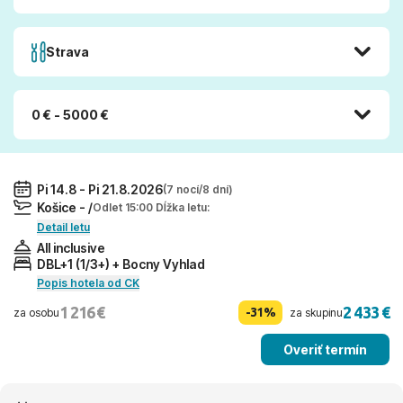
Strava
0 € - 5000 €
Pi 14.8 - Pi 21.8.2026
(7 nocí/8 dní)
Košice - /
Odlet 15:00 Dĺžka letu:
Detail letu
All inclusive
DBL+1 (1/3+) + Bocny Vyhlad
Popis hotela od CK
1 216 €
2 433 €
-31%
za osobu
za skupinu
Overiť termín