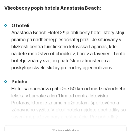
Všeobecný popis hotela Anastasia Beach:
O hoteli
Anastasia Beach Hotel 3* je obľúbený hotel, ktorý stojí
priamo pri nádhernej piesočnatej pláži. Je situovaný v
blízkosti centra turistického letoviska Laganas, kde
nájdete množstvo obchodíkov, barov a taverien. Tento
hotel je známy svojou priateľskou atmosférou a
poskytuje skvelé služby pre rodiny aj jednotlivcov.
Poloha
Hotel sa nachádza približne 50 km od medzinárodného
letiska v Larnake a len 1 km od centra letoviska
Protaras, ktoré je známe možnosťami športového a
zábavného vyžitia. V okolí hotela nájdete obchodíky so
suvenírmi, plážové bary a reštaurácie. Pre pohodlný
prístup je v blízkosti hotela autobusová zastávka a
pešia promenáda popri mori.