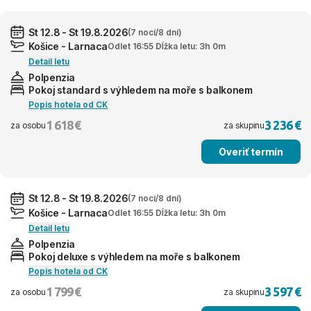
St 12.8 - St 19.8.2026
(7 nocí/8 dní)
Košice - Larnaca
Odlet 16:55 Dĺžka letu: 3h 0m
Detail letu
Polpenzia
Pokoj standard s výhledem na moře s balkonem
Popis hotela od CK
1 618 €
3 236 €
za osobu
za skupinu
Overiť termín
St 12.8 - St 19.8.2026
(7 nocí/8 dní)
Košice - Larnaca
Odlet 16:55 Dĺžka letu: 3h 0m
Detail letu
Polpenzia
Pokoj deluxe s výhledem na moře s balkonem
Popis hotela od CK
1 799 €
3 597 €
za osobu
za skupinu