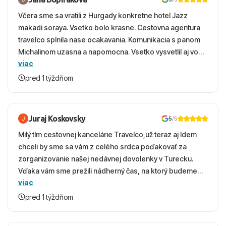
Včera sme sa vratili z Hurgady konkretne hotel Jazz
makadi soraya. Vsetko bolo krasne. Cestovna agentura
travelco splnila nase ocakavania. Komunikacia s panom
Michalinom uzasna a napomocna. Vsetko vysvetlil aj vo
viac
vecernych hodinach zaco sa ospravedlnujem. Hotel
krasny, cisty. Sluzby top. Strava, prostredie, more,
pred 1 týždňom
snorchlovanie. Dakujeme velmi pekne S pozdravom
Juraj Koskovsky
5
/5
Milý tím cestovnej kancelárie Travelco,už teraz aj Idem
chceli by sme sa vám z celého srdca poďakovať za
zorganizovanie našej nedávnej dovolenky v Turecku.
Vďaka vám sme prežili nádherný čas, na ktorý budeme
viac
ešte dlho s úsmevom spomínať. ​Všetko prebehlo
absolútne hladko – od prvotného výberu zájazdu, cez
pred 1 týždňom
ochotnú komunikáciu, až po samotný transfer a pobyt. ​
Ubytovaní sme boli v hoteli TUI Magic Life Jacaranda a