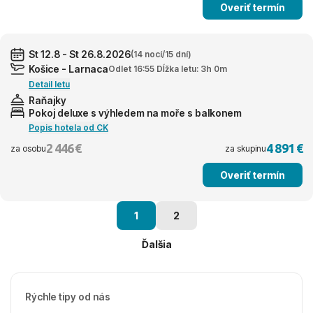
Overiť termín
St 12.8 - St 26.8.2026
(14 nocí/15 dní)
Košice - Larnaca
Odlet 16:55 Dĺžka letu: 3h 0m
Detail letu
Raňajky
Pokoj deluxe s výhledem na moře s balkonem
Popis hotela od CK
2 446 €
4 891 €
za osobu
za skupinu
Overiť termín
1
2
Ďalšia
Rýchle tipy od nás