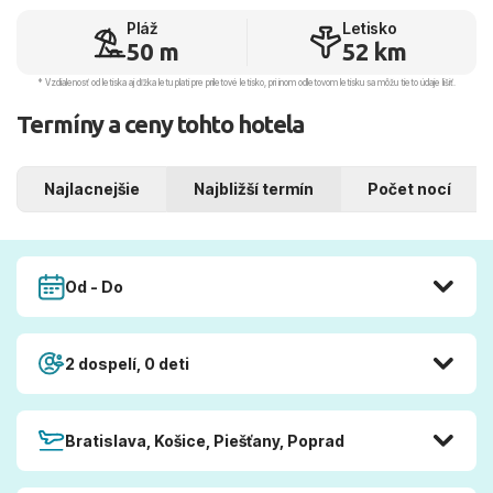
Pláž
Letisko
50 m
52 km
* Vzdialenosť od letiska aj dľžka letu platí pre príletové letisko, pri inom odletovom letisku sa môžu tieto údaje líšiť.
Termíny a ceny tohto hotela
Najlacnejšie
Najbližší termín
Počet nocí
Od - Do
2 dospelí, 0 deti
Bratislava, Košice, Piešťany, Poprad