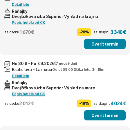
Detail letu
Raňajky
Dvojlôžková izba Superior Výhľad na krajinu
Popis hotela od CK
1 670 €
3 340 €
-20%
za osobu
za skupinu
Overiť termín
Ne 30.8 - Po 7.9.2026
(7 nocí/9 dní)
Bratislava - Larnaca
Odlet 09:00 Dĺžka letu: 3h 15m
Detail letu
Raňajky
Dvojlôžková izba Superior Výhľad na more
Popis hotela od CK
2 012 €
4 024 €
-18%
za osobu
za skupinu
Overiť termín