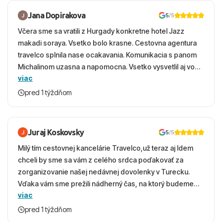
Jana Dopirakova
5
/5
Včera sme sa vratili z Hurgady konkretne hotel Jazz
makadi soraya. Vsetko bolo krasne. Cestovna agentura
travelco splnila nase ocakavania. Komunikacia s panom
Michalinom uzasna a napomocna. Vsetko vysvetlil aj vo
viac
vecernych hodinach zaco sa ospravedlnujem. Hotel
krasny, cisty. Sluzby top. Strava, prostredie, more,
pred 1 týždňom
snorchlovanie. Dakujeme velmi pekne S pozdravom
Juraj Koskovsky
5
/5
Milý tím cestovnej kancelárie Travelco,už teraz aj Idem
chceli by sme sa vám z celého srdca poďakovať za
zorganizovanie našej nedávnej dovolenky v Turecku.
Vďaka vám sme prežili nádherný čas, na ktorý budeme
viac
ešte dlho s úsmevom spomínať. ​Všetko prebehlo
absolútne hladko – od prvotného výberu zájazdu, cez
pred 1 týždňom
ochotnú komunikáciu, až po samotný transfer a pobyt. ​