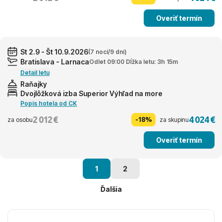
Overiť termín
St 2.9 - Št 10.9.2026
(7 nocí/9 dní)
Bratislava - Larnaca
Odlet 09:00 Dĺžka letu: 3h 15m
Detail letu
Raňajky
Dvojlôžková izba Superior Výhľad na more
Popis hotela od CK
2 012 €
4 024 €
-18%
za osobu
za skupinu
Overiť termín
1
2
Ďalšia