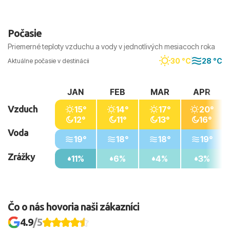
Počasie
Priemerné teploty vzduchu a vody v jednotlivých mesiacoch roka
30 °C
28 °C
Aktuálne počasie v destinácii
JAN
FEB
MAR
APR
Vzduch
15°
14°
17°
20°
12°
11°
13°
16°
Voda
19°
18°
18°
19°
Zrážky
11%
6%
4%
3%
Čo o nás hovoria naši zákazníci
4.9
/5