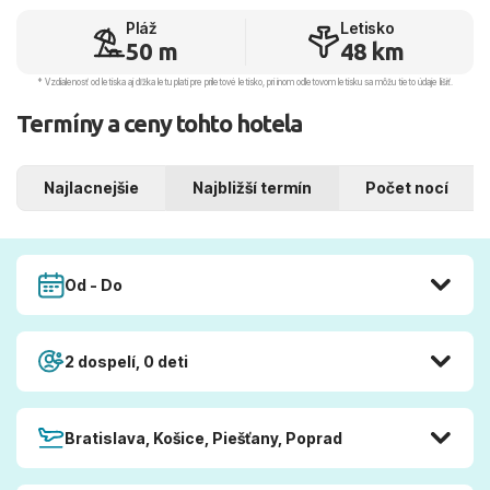
Pláž
Letisko
50 m
48 km
* Vzdialenosť od letiska aj dľžka letu platí pre príletové letisko, pri inom odletovom letisku sa môžu tieto údaje líšiť.
Termíny a ceny tohto hotela
Najlacnejšie
Najbližší termín
Počet nocí
Od - Do
2 dospelí, 0 deti
Bratislava, Košice, Piešťany, Poprad