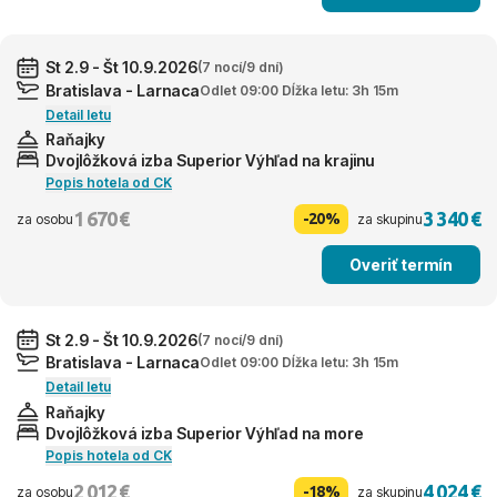
St 2.9 - Št 10.9.2026
(7 nocí/9 dní)
Bratislava - Larnaca
Odlet 09:00 Dĺžka letu: 3h 15m
Detail letu
Raňajky
Dvojlôžková izba Superior Výhľad na krajinu
Popis hotela od CK
1 670 €
3 340 €
-20%
za osobu
za skupinu
Overiť termín
St 2.9 - Št 10.9.2026
(7 nocí/9 dní)
Bratislava - Larnaca
Odlet 09:00 Dĺžka letu: 3h 15m
Detail letu
Raňajky
Dvojlôžková izba Superior Výhľad na more
Popis hotela od CK
2 012 €
4 024 €
-18%
za osobu
za skupinu