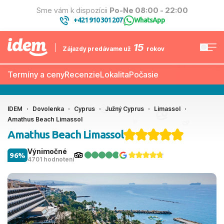
Sme vám k dispozícii
Po-Ne 08:00 - 22:00
+421 910 301 207
WhatsApp
|
15
Zájazdy predávame už
rokov
Termíny a ceny
Recenzie
Lokalita
Počasie
IDEM
Dovolenka
Cyprus
Južný Cyprus
Limassol
Amathus Beach Limassol
Amathus Beach Limassol
Výnimočné
96%
4701 hodnotení