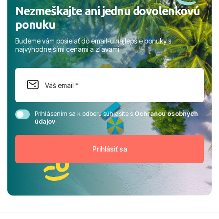
Nezmeškajte ani jednu dovolenkovú
ponuku
Budeme vám posielať do email-u najlepšie ponuky s
najvýhodnejšími cenami a zľavami
Prihlásením sa k odberu súhlasíte s
Ochranou osobných
údajov