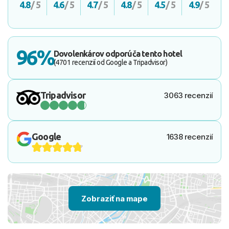
4.8
/ 5
4.6
/ 5
4.7
/ 5
4.8
/ 5
4.5
/ 5
4.9
/ 5
96%
Dovolenkárov odporúča tento hotel
(4701 recenzií od Google a Tripadvisor)
Tripadvisor
3063 recenzií
Google
1638 recenzií
Zobraziť na mape