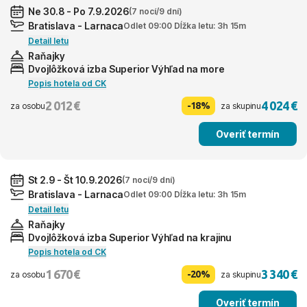
Ne 30.8 - Po 7.9.2026
(7 nocí/9 dní)
Bratislava - Larnaca
Odlet 09:00 Dĺžka letu: 3h 15m
Detail letu
Raňajky
Dvojlôžková izba Superior Výhľad na more
Popis hotela od CK
2 012 €
4 024 €
-18%
za osobu
za skupinu
Overiť termín
St 2.9 - Št 10.9.2026
(7 nocí/9 dní)
Bratislava - Larnaca
Odlet 09:00 Dĺžka letu: 3h 15m
Detail letu
Raňajky
Dvojlôžková izba Superior Výhľad na krajinu
Popis hotela od CK
1 670 €
3 340 €
-20%
za osobu
za skupinu
Overiť termín