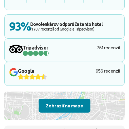
93%
Dovolenkárov odporúča tento hotel
(1707 recenzií od Google a Tripadvisor)
Tripadvisor
751 recenzií
Google
956 recenzií
Zobraziť na mape