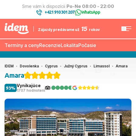
Sme vám k dispozícii
Po-Ne 08:00 - 22:00
+421 910 301 207
WhatsApp
|
15
Zájazdy predávame už
rokov
Termíny a ceny
Recenzie
Lokalita
Počasie
IDEM
Dovolenka
Cyprus
Južný Cyprus
Limassol
Amara
Amara
Vynikajúce
93%
1707 hodnotení