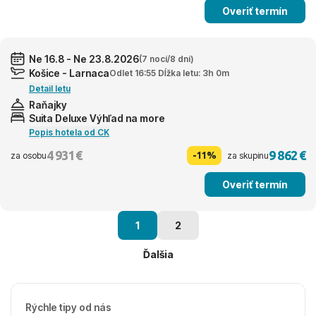
Overiť termín
Ne 16.8 - Ne 23.8.2026
(7 nocí/8 dní)
Košice - Larnaca
Odlet 16:55 Dĺžka letu: 3h 0m
Detail letu
Raňajky
Suita Deluxe Výhľad na more
Popis hotela od CK
4 931 €
9 862 €
-11%
za osobu
za skupinu
Overiť termín
1
2
Ďalšia
Rýchle tipy od nás