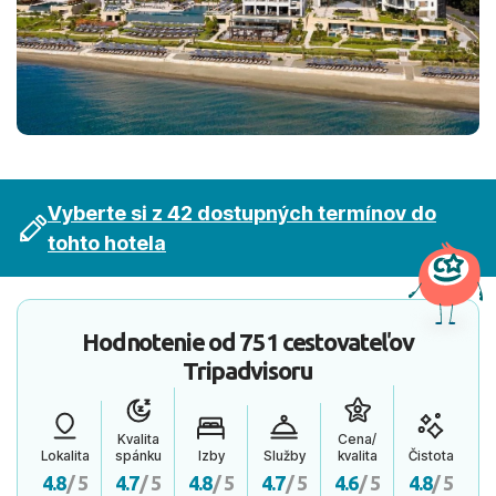
Vyberte si z 42 dostupných termínov do
tohto hotela
Hodnotenie od
751 cestovateľov
Tripadvisoru
Kvalita
Cena/
Lokalita
spánku
Izby
Služby
kvalita
Čistota
4.8
/ 5
4.7
/ 5
4.8
/ 5
4.7
/ 5
4.6
/ 5
4.8
/ 5