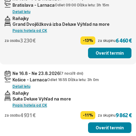
Bratislava - Larnaca
Odlet 09:00 Dĺžka letu: 3h 15m
Detail letu
Raňajky
Grand Dvojlôžková izba Deluxe Výhľad na more
Popis hotela od CK
3 230 €
6 460 €
-13%
za osobu
za skupinu
Overiť termín
Ne 16.8 - Ne 23.8.2026
(7 nocí/8 dní)
Košice - Larnaca
Odlet 16:55 Dĺžka letu: 3h 0m
Detail letu
Raňajky
Suita Deluxe Výhľad na more
Popis hotela od CK
4 931 €
9 862 €
-11%
za osobu
za skupinu
Overiť termín