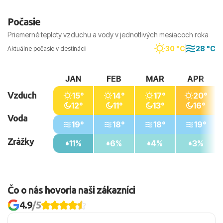
Počasie
Priemerné teploty vzduchu a vody v jednotlivých mesiacoch roka
30 °C
28 °C
Aktuálne počasie v destinácii
JAN
FEB
MAR
APR
Vzduch
15°
14°
17°
20°
12°
11°
13°
16°
Voda
19°
18°
18°
19°
Zrážky
11%
6%
4%
3%
Čo o nás hovoria naši zákazníci
4.9
/5