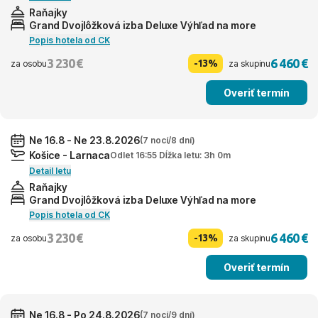
Raňajky
Grand Dvojlôžková izba Deluxe Výhľad na more
Popis hotela od CK
3 230 €
6 460 €
-13%
za osobu
za skupinu
Overiť termín
Ne 16.8 - Ne 23.8.2026
(7 nocí/8 dní)
Košice - Larnaca
Odlet 16:55 Dĺžka letu: 3h 0m
Detail letu
Raňajky
Grand Dvojlôžková izba Deluxe Výhľad na more
Popis hotela od CK
3 230 €
6 460 €
-13%
za osobu
za skupinu
Overiť termín
Ne 16.8 - Po 24.8.2026
(7 nocí/9 dní)