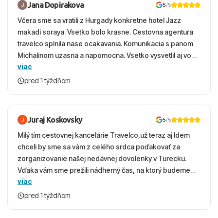
Jana Dopirakova
5
/5
Včera sme sa vratili z Hurgady konkretne hotel Jazz
makadi soraya. Vsetko bolo krasne. Cestovna agentura
travelco splnila nase ocakavania. Komunikacia s panom
Michalinom uzasna a napomocna. Vsetko vysvetlil aj vo
viac
vecernych hodinach zaco sa ospravedlnujem. Hotel
krasny, cisty. Sluzby top. Strava, prostredie, more,
pred 1 týždňom
snorchlovanie. Dakujeme velmi pekne S pozdravom
Juraj Koskovsky
5
/5
Milý tím cestovnej kancelárie Travelco,už teraz aj Idem
chceli by sme sa vám z celého srdca poďakovať za
zorganizovanie našej nedávnej dovolenky v Turecku.
Vďaka vám sme prežili nádherný čas, na ktorý budeme
viac
ešte dlho s úsmevom spomínať. ​Všetko prebehlo
absolútne hladko – od prvotného výberu zájazdu, cez
pred 1 týždňom
ochotnú komunikáciu, až po samotný transfer a pobyt. ​
Ubytovaní sme boli v hoteli TUI Magic Life Jacaranda a