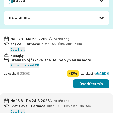
Strava
0 € - 5000 €
Ne 16.8 - Ne 23.8.2026
(7 nocí/8 dní)
Košice - Larnaca
Odlet 16:55 Dĺžka letu: 3h 0m
Detail letu
Raňajky
Grand Dvojlôžková izba Deluxe Výhľad na more
Popis hotela od CK
3 230 €
6 460 €
-13%
za osobu
za skupinu
Overiť termín
Ne 16.8 - Po 24.8.2026
(7 nocí/9 dní)
Bratislava - Larnaca
Odlet 09:00 Dĺžka letu: 3h 15m
Detail letu