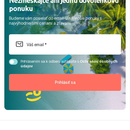
Nezmeškajte ani jednu dovolenkovú
ponuku
Budeme vám posielať do email-u najlepšie ponuky s
najvýhodnejšími cenami a zľavami
Prihlásením sa k odberu súhlasíte s
Ochranou osobných
údajov