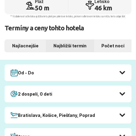
Pláž
Letisko
50 m
46 km
* Vzdialenosť od letiska aj dľžka letu platí pre príletové letisko, pri inom odletovom letisku sa môžu tieto údaje líšiť.
Termíny a ceny tohto hotela
Najlacnejšie
Najbližší termín
Počet nocí
Od - Do
2 dospelí, 0 deti
Bratislava, Košice, Piešťany, Poprad