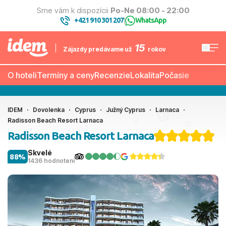
Sme vám k dispozícii
Po-Ne 08:00 - 22:00
+421 910 301 207
WhatsApp
|
15
Zájazdy predávame už
rokov
O hoteli
Termíny a ceny
Recenzie
Lokalita
Počasie
IDEM
Dovolenka
Cyprus
Južný Cyprus
Larnaca
Radisson Beach Resort Larnaca
Radisson Beach Resort Larnaca
Skvelé
88%
1436 hodnotení