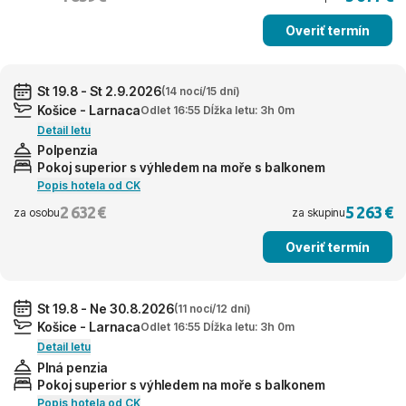
Overiť termín
St 19.8 - St 2.9.2026
(14 nocí/15 dní)
Košice - Larnaca
Odlet 16:55 Dĺžka letu: 3h 0m
Detail letu
Polpenzia
Pokoj superior s výhledem na moře s balkonem
Popis hotela od CK
2 632 €
5 263 €
za osobu
za skupinu
Overiť termín
St 19.8 - Ne 30.8.2026
(11 nocí/12 dní)
Košice - Larnaca
Odlet 16:55 Dĺžka letu: 3h 0m
Detail letu
Plná penzia
Pokoj superior s výhledem na moře s balkonem
Popis hotela od CK