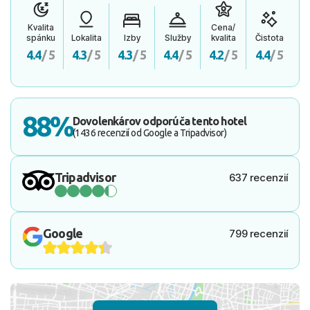
Kvalita
Cena/
spánku
Lokalita
Izby
Služby
kvalita
Čistota
4.4
/ 5
4.3
/ 5
4.3
/ 5
4.4
/ 5
4.2
/ 5
4.4
/ 5
88%
Dovolenkárov odporúča tento hotel
(1436 recenzií od Google a Tripadvisor)
Tripadvisor
637 recenzií
Google
799 recenzií