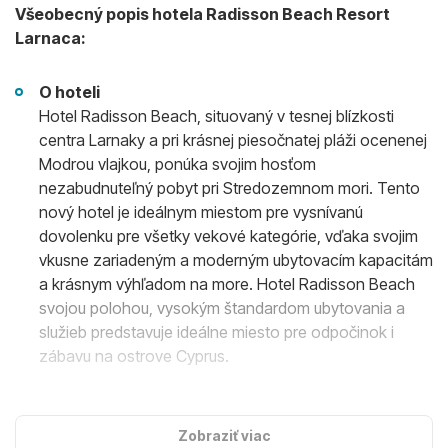
Všeobecný popis hotela Radisson Beach Resort
Larnaca:
O hoteli
Hotel Radisson Beach, situovaný v tesnej blízkosti
centra Larnaky a pri krásnej piesočnatej pláži ocenenej
Modrou vlajkou, ponúka svojim hosťom
nezabudnuteľný pobyt pri Stredozemnom mori. Tento
nový hotel je ideálnym miestom pre vysnívanú
dovolenku pre všetky vekové kategórie, vďaka svojim
vkusne zariadeným a moderným ubytovacím kapacitám
a krásnym výhľadom na more. Hotel Radisson Beach
svojou polohou, vysokým štandardom ubytovania a
služieb predstavuje ideálne miesto pre odpočinok i
zábavu na ostrove Cyprus.
Poloha
Radisson Beach je priamo pri pláži, len kúsok od
Zobraziť viac