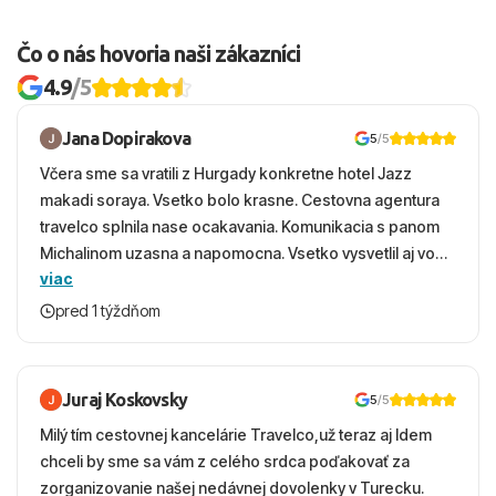
Okolie
V bezprostrednej blízkosti hotela sa nachádza
Čo o nás hovoria naši zákazníci
množstvo nákupných možností a zábavy. Najbližšia
4.9
/5
nákupná zóna je vzdialená asi 100 metrov. Okrem toho
hotel pravidelne organizuje tematické večery ako BBQ
Jana Dopirakova
5
/5
noc alebo Cyperskú noc, čím obohacuje pobyt svojich
Včera sme sa vratili z Hurgady konkretne hotel Jazz
hostí.
makadi soraya. Vsetko bolo krasne. Cestovna agentura
travelco splnila nase ocakavania. Komunikacia s panom
Vzdialenosti od
Michalinom uzasna a napomocna. Vsetko vysvetlil aj vo
Pláže: 0 m (priamo pri pláži)
viac
vecernych hodinach zaco sa ospravedlnujem. Hotel
Letiska: 15 km
krasny, cisty. Sluzby top. Strava, prostredie, more,
pred 1 týždňom
Centra: 7 km
snorchlovanie. Dakujeme velmi pekne S pozdravom
Nákupných možností: v okolí
Juraj Koskovsky
5
/5
Milý tím cestovnej kancelárie Travelco,už teraz aj Idem
chceli by sme sa vám z celého srdca poďakovať za
zorganizovanie našej nedávnej dovolenky v Turecku.