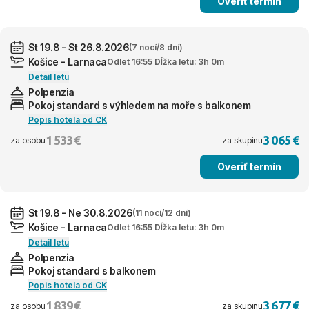
Overiť termín
St 19.8 - St 26.8.2026
(7 nocí/8 dní)
Košice - Larnaca
Odlet 16:55 Dĺžka letu: 3h 0m
Detail letu
Polpenzia
Pokoj standard s výhledem na moře s balkonem
Popis hotela od CK
1 533 €
3 065 €
za osobu
za skupinu
Overiť termín
St 19.8 - Ne 30.8.2026
(11 nocí/12 dní)
Košice - Larnaca
Odlet 16:55 Dĺžka letu: 3h 0m
Detail letu
Polpenzia
Pokoj standard s balkonem
Popis hotela od CK
1 839 €
3 677 €
za osobu
za skupinu