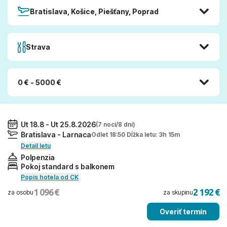
Bratislava, Košice, Piešťany, Poprad
Strava
0 € - 5000 €
Ut 18.8 - Ut 25.8.2026
(7 nocí/8 dní)
Bratislava - Larnaca
Odlet 18:50 Dĺžka letu: 3h 15m
Detail letu
Polpenzia
Pokoj standard s balkonem
Popis hotela od CK
1 096 €
2 192 €
za osobu
za skupinu
Overiť termín