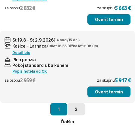
2 832 €
5 663 €
za osobu
za skupinu
Overiť termín
St 19.8 - St 2.9.2026
(14 nocí/15 dní)
Košice - Larnaca
Odlet 16:55 Dĺžka letu: 3h 0m
Detail letu
Plná penzia
Pokoj standard s balkonem
Popis hotela od CK
2 959 €
5 917 €
za osobu
za skupinu
Overiť termín
1
2
Ďalšia