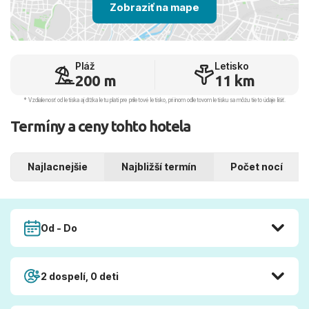
Zobraziť na mape
Pláž
Letisko
200 m
11 km
* Vzdialenosť od letiska aj dľžka letu platí pre príletové letisko, pri inom odletovom letisku sa môžu tieto údaje líšiť.
Termíny a ceny tohto hotela
Najlacnejšie
Najbližší termín
Počet nocí
Od - Do
2 dospelí, 0 deti