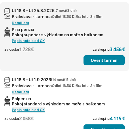
Ut 18.8 - Ut 25.8.2026
(7 nocí/8 dní)
Bratislava - Larnaca
Odlet 18:50 Dĺžka letu: 3h 15m
Detail letu
Plná penzia
Pokoj superior s výhledem na moře s balkonem
Popis hotela od CK
1 728 €
3 456 €
za osobu
za skupinu
Overiť termín
Ut 18.8 - Ut 1.9.2026
(14 nocí/15 dní)
Bratislava - Larnaca
Odlet 18:50 Dĺžka letu: 3h 15m
Detail letu
Polpenzia
Pokoj standard s výhledem na moře s balkonem
Popis hotela od CK
2 058 €
4 115 €
za osobu
za skupinu