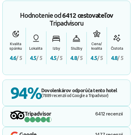
Hodnotenie od
6412 cestovateľov
Tripadvisoru
Kvalita
Cena/
spánku
Lokalita
Izby
Služby
kvalita
Čistota
4.6
/ 5
4.5
/ 5
4.5
/ 5
4.8
/ 5
4.5
/ 5
4.8
/ 5
94%
Dovolenkárov odporúča tento hotel
(7889 recenzií od Google a Tripadvisor)
Tripadvisor
6412 recenzií
Google
1477 recenzií