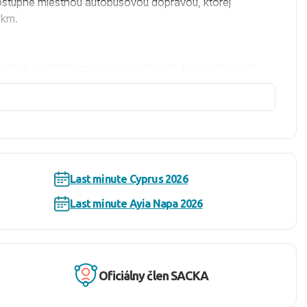
ostupné miestnou autobusovou dopravou, ktorej
 km.
ať z izieb s výhľadom na more, záhradu, bazén alebo do
 sociálneho zariadenia s kúpeľňou a sušičom vlasov,
recepciou, lobby, WiFi pripojenia v lobby a na izbách
vodné bazény, vodné vírivky, detský bazén so šmýkačkou v
Last minute Cyprus 2026
Last minute Ayia Napa 2026
h a la carte reštauráciách s nutnosťou rezervácie,
Oficiálny člen SACKA
 slnečníky (za poplatok) a plážové osušky (zadarmo), sú