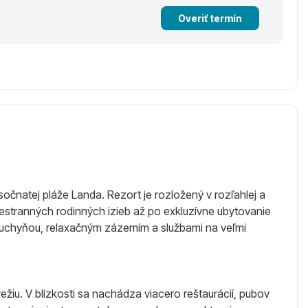
Overiť termín
očnatej pláže Landa. Rezort je rozložený v rozľahlej a
estranných rodinných izieb až po exkluzívne ubytovanie
kuchyňou, relaxačným zázemím a službami na veľmi
iu. V blízkosti sa nachádza viacero reštaurácií, pubov