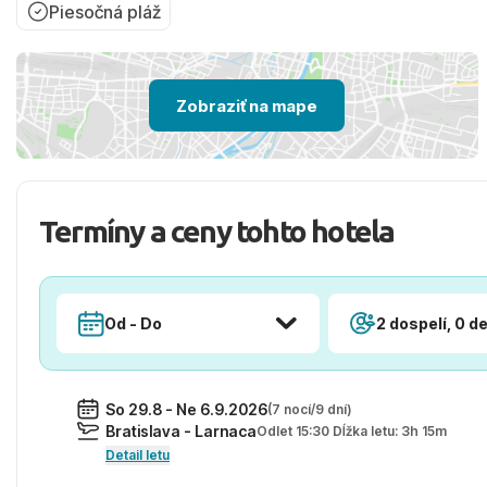
Piesočná pláž
Zobraziť na mape
Termíny a ceny tohto hotela
Od - Do
2 dospelí, 0 de
So 29.8 - Ne 6.9.2026
(7 nocí/9 dní)
Bratislava - Larnaca
Odlet 15:30 Dĺžka letu: 3h 15m
Detail letu