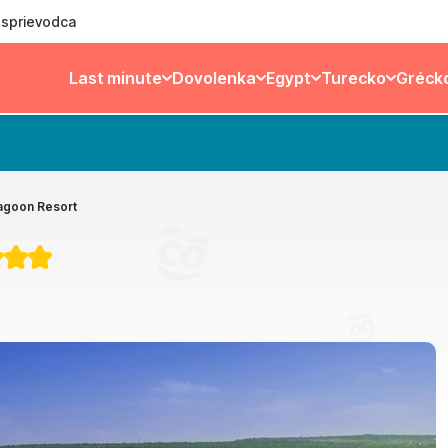
ý sprievodca
Last minute
Dovolenka
Egypt
Turecko
Gréck
agoon Resort