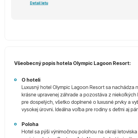
Detail letu
Všeobecný popis hotela Olympic Lagoon Resort:
O hoteli
Luxusný hotel Olympic Lagoon Resort sa nachádza na o
krásne upravenej záhrade a pozostáva z niekoľkých b
pre dospelých, všetko doplnené o luxusné prvky a v
vysokej úrovni. Ideálna voľba pre rodiny s deťmi aj p
Poloha
Hotel sa pýši výnimočnou polohou na okraji letovisk