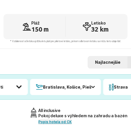
Pláž
Letisko
150 m
32 km
* Vzdialenosť od letiska aj dľžka letu platí pre príletové letisko, pri inom odletovom letisku sa môžu tieto údaje líšiť.
Najlacnejšie
ti
Bratislava, Košice, Piešťany, Poprad
Strava
All inclusive
Pokoj deluxe s výhledem na zahradu a bazén
Popis hotela od CK