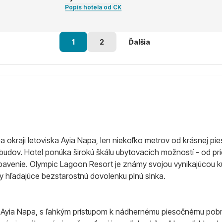
Popis hotela od CK
1
2
Ďalšia
kraji letoviska Ayia Napa, len niekoľko metrov od krásnej pies
udov. Hotel ponúka širokú škálu ubytovacích možností - od pri
ybavenie. Olympic Lagoon Resort je známy svojou vynikajúcou 
áry hľadajúce bezstarostnú dovolenku plnú slnka.
a Ayia Napa, s ľahkým prístupom k nádhernému piesočnému pobrež