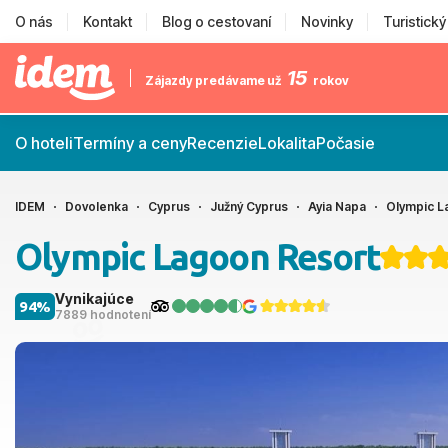
O nás
Kontakt
Blog o cestovaní
Novinky
Turistick
15
Zájazdy predávame už
rokov
O hoteli
Termíny a ceny
Recenzie
Lokalita
Počasie
IDEM
Dovolenka
Cyprus
Južný Cyprus
Ayia Napa
Olympic L
Olympic Lagoon Resort
Vynikajúce
94%
7889 hodnotení