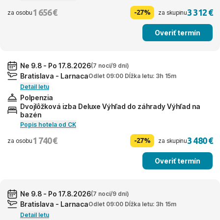
1 656 €
3 312 €
-27%
za osobu
za skupinu
Overiť termín
Ne 9.8 - Po 17.8.2026
(7 nocí/9 dní)
Bratislava - Larnaca
Odlet 09:00 Dĺžka letu: 3h 15m
Detail letu
Polpenzia
Dvojlôžková izba Deluxe Výhľad do záhrady Výhľad na
bazén
Popis hotela od CK
1 740 €
3 480 €
-27%
za osobu
za skupinu
Overiť termín
Ne 9.8 - Po 17.8.2026
(7 nocí/9 dní)
Bratislava - Larnaca
Odlet 09:00 Dĺžka letu: 3h 15m
Detail letu