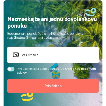
rodinou.
Nezmeškajte ani jednu dovolenkovú
ponuku
Budeme vám posielať do email-u najlepšie ponuky s
najvýhodnejšími cenami a zľavami
Prihlásením sa k odberu súhlasíte s
Ochranou osobných
údajov