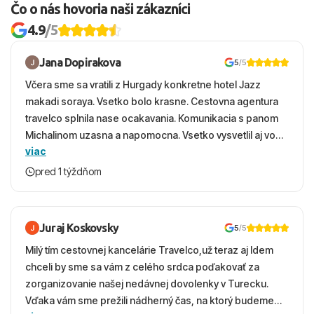
Čo o nás hovoria naši zákazníci
4.9
/5
Jana Dopirakova
5
/5
Včera sme sa vratili z Hurgady konkretne hotel Jazz
makadi soraya. Vsetko bolo krasne. Cestovna agentura
travelco splnila nase ocakavania. Komunikacia s panom
Michalinom uzasna a napomocna. Vsetko vysvetlil aj vo
viac
vecernych hodinach zaco sa ospravedlnujem. Hotel
krasny, cisty. Sluzby top. Strava, prostredie, more,
pred 1 týždňom
snorchlovanie. Dakujeme velmi pekne S pozdravom
Juraj Koskovsky
5
/5
Milý tím cestovnej kancelárie Travelco,už teraz aj Idem
chceli by sme sa vám z celého srdca poďakovať za
zorganizovanie našej nedávnej dovolenky v Turecku.
Vďaka vám sme prežili nádherný čas, na ktorý budeme