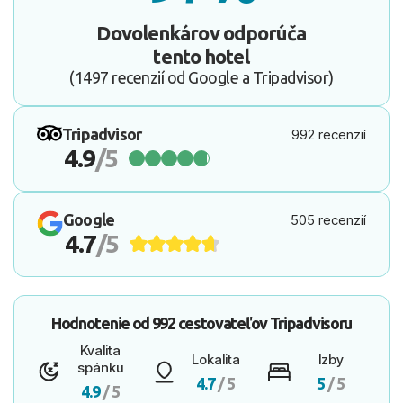
Dovolenkárov odporúča
tento hotel
(1497 recenzií od Google a Tripadvisor)
Tripadvisor
992 recenzií
4.9
/5
Google
505 recenzií
4.7
/5
Hodnotenie od
992 cestovateľov
Tripadvisoru
Kvalita
Lokalita
Izby
spánku
4.7
/ 5
5
/ 5
4.9
/ 5