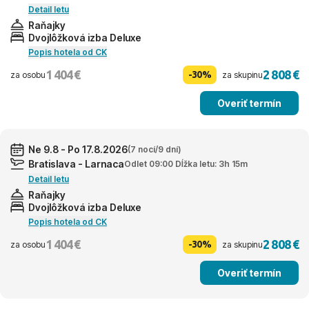
Detail letu
Raňajky
Dvojlôžková izba Deluxe
Popis hotela od CK
1 404 €
2 808 €
-30%
za osobu
za skupinu
Overiť termín
Ne 9.8 - Po 17.8.2026
(7 nocí/9 dní)
Bratislava - Larnaca
Odlet 09:00 Dĺžka letu: 3h 15m
Detail letu
Raňajky
Dvojlôžková izba Deluxe
Popis hotela od CK
1 404 €
2 808 €
-30%
za osobu
za skupinu
Overiť termín