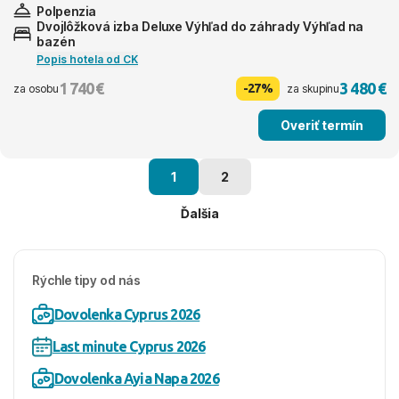
Polpenzia
Dvojlôžková izba Deluxe Výhľad do záhrady Výhľad na
bazén
Popis hotela od CK
1 740 €
3 480 €
-27%
za osobu
za skupinu
Overiť termín
1
2
Ďalšia
Rýchle tipy od nás
Dovolenka Cyprus 2026
Last minute Cyprus 2026
Dovolenka Ayia Napa 2026