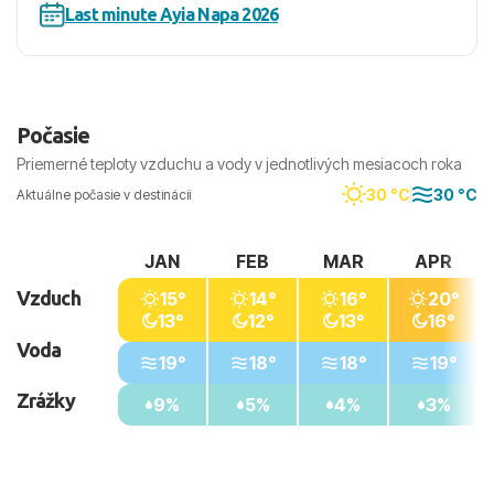
Last minute Ayia Napa 2026
Počasie
Priemerné teploty vzduchu a vody v jednotlivých mesiacoch roka
30 °C
30 °C
Aktuálne počasie v destinácii
JAN
FEB
MAR
APR
Vzduch
15°
14°
16°
20°
13°
12°
13°
16°
Voda
19°
18°
18°
19°
Zrážky
9%
5%
4%
3%