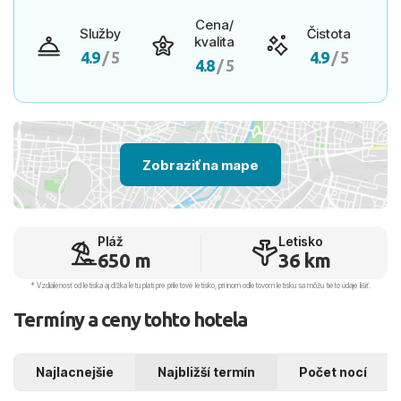
Cena/
Služby
Čistota
kvalita
4.9
/ 5
4.9
/ 5
4.8
/ 5
Zobraziť na mape
Pláž
Letisko
650 m
36 km
* Vzdialenosť od letiska aj dľžka letu platí pre príletové letisko, pri inom odletovom letisku sa môžu tieto údaje líšiť.
Termíny a ceny tohto hotela
Najlacnejšie
Najbližší termín
Počet nocí