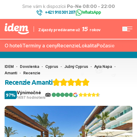
Sme vám k dispozícii
Po-Ne 08:00 - 22:00
+421 910 301 207
WhatsApp
|
15
Zájazdy predávame už
rokov
O hoteli
Termíny a ceny
Recenzie
Lokalita
Počasie
IDEM
Dovolenka
Cyprus
Južný Cyprus
Ayia Napa
Amanti
Recenzie
Recenzie Amanti
Výnimočné
97%
1497 hodnotení