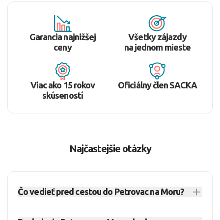
Garancia najnižšej
Všetky zájazdy
ceny
na jednom mieste
Viac ako 15 rokov
Oficiálny člen SACKA
skúseností
Najčastejšie otázky
Čo vedieť pred cestou do Petrovac na Moru?
Petrovac na Moru je menšie letovisko na