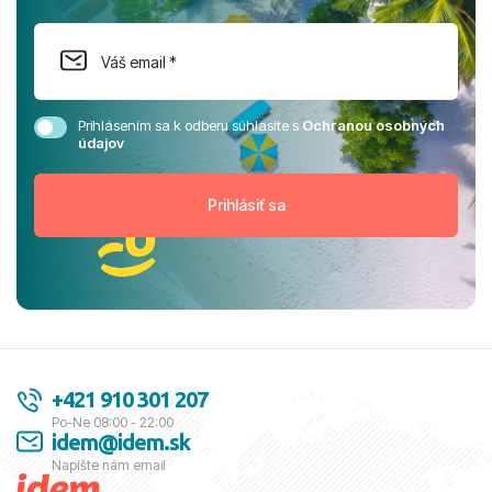
Prihlásením sa k odberu súhlasíte s
Ochranou osobných
údajov
+421 910 301 207
Po-Ne 08:00 - 22:00
idem@idem.sk
Napíšte nám email