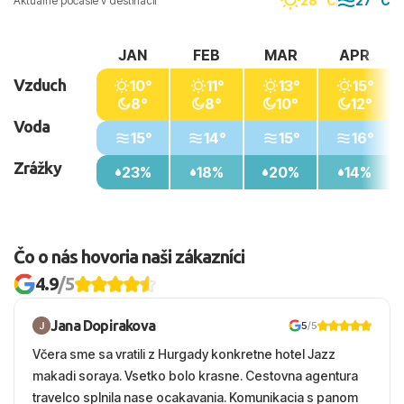
28 °C
27 °C
Aktuálne počasie v destinácii
JAN
FEB
MAR
APR
Vzduch
10°
11°
13°
15°
8°
8°
10°
12°
Voda
15°
14°
15°
16°
Zrážky
23%
18%
20%
14%
Čo o nás hovoria naši zákazníci
4.9
/5
Jana Dopirakova
5
/5
Včera sme sa vratili z Hurgady konkretne hotel Jazz
makadi soraya. Vsetko bolo krasne. Cestovna agentura
travelco splnila nase ocakavania. Komunikacia s panom