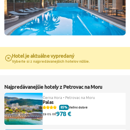
Hotel je aktuálne vypredaný
Vyberte si z najpredávanejších hotelov nižšie.
Najpredávanejšie hotely z Petrovac na Moru
Čierna Hora • Petrovac na Moru
Palas
85%
Veľmi dobré
978 €
za os. od