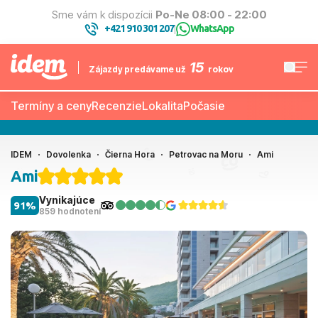
Sme vám k dispozícii
Po-Ne 08:00 - 22:00
+421 910 301 207
WhatsApp
|
15
Zájazdy predávame už
rokov
Termíny a ceny
Recenzie
Lokalita
Počasie
IDEM
Dovolenka
Čierna Hora
Petrovac na Moru
Ami
Ami
Vynikajúce
91%
859 hodnotení