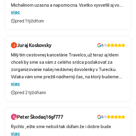
Michalinom uzasna a napomocna. Vsetko vysvetlil aj vo
viac
vecernych hodinach zaco sa ospravedlnujem. Hotel
krasny, cisty. Sluzby top. Strava, prostredie, more,
pred 1 týždňom
snorchlovanie. Dakujeme velmi pekne S pozdravom
Juraj Koskovsky
5
/5
Milý tím cestovnej kancelárie Travelco,už teraz aj Idem
chceli by sme sa vám z celého srdca poďakovať za
zorganizovanie našej nedávnej dovolenky v Turecku.
Vďaka vám sme prežili nádherný čas, na ktorý budeme
viac
ešte dlho s úsmevom spomínať. ​Všetko prebehlo
absolútne hladko – od prvotného výberu zájazdu, cez
pred 2 týždňami
ochotnú komunikáciu, až po samotný transfer a pobyt. ​
Ubytovaní sme boli v hoteli TUI Magic Life Jacaranda a
bola to trefa do čierneho! ​Čo nás dostalo najviac: ​Skvelé
Peter Škodaq16gf777
5
/5
služby a personál: Vždy usmievaví, ochotní a starostliví
Rychlo ,ešte sme neboli tak dúfam že i dobre bude
ľudia. ​Gastro zážitok: Výborné, pestré a čerstvé jedlo
viac
počas celého dňa. ​Areál a pláž: Nádherné, čisté