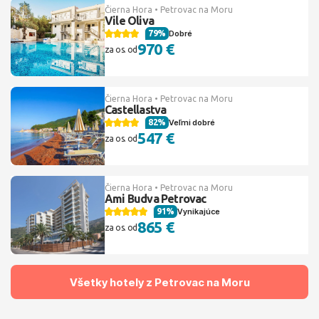
Čierna Hora • Petrovac na Moru
Vile Oliva
79%
Dobré
970 €
za os. od
Čierna Hora • Petrovac na Moru
Castellastva
82%
Veľmi dobré
547 €
za os. od
Čierna Hora • Petrovac na Moru
Ami Budva Petrovac
91%
Vynikajúce
865 €
za os. od
Všetky hotely z Petrovac na Moru