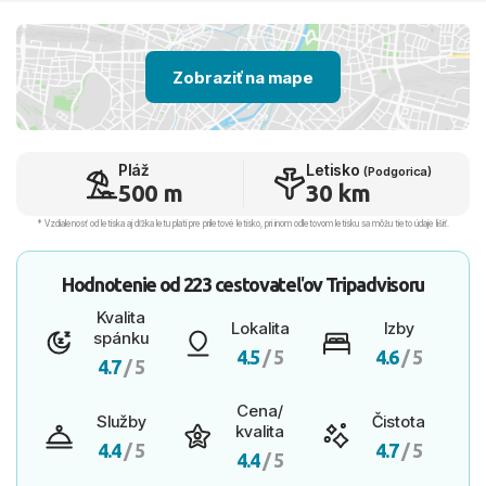
Zobraziť na mape
Pláž
Letisko
(Podgorica)
500 m
30 km
* Vzdialenosť od letiska aj dľžka letu platí pre príletové letisko, pri inom odletovom letisku sa môžu tieto údaje líšiť.
Hodnotenie od
223 cestovateľov
Tripadvisoru
Kvalita
Lokalita
Izby
spánku
4.5
/ 5
4.6
/ 5
4.7
/ 5
Cena/
Služby
Čistota
kvalita
4.4
/ 5
4.7
/ 5
4.4
/ 5