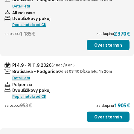
Detail letu
All inclusive
Dvoulůžkový pokoj
Popis hotela od CK
1 185 €
2 370 €
za osobu
za skupinu
Overiť termín
Pi 4.9 - Pi 11.9.2026
(7 nocí/8 dní)
Bratislava - Podgorica
Odlet 03:40 Dĺžka letu: 1h 20m
Detail letu
Polpenzia
Dvoulůžkový pokoj
Popis hotela od CK
953 €
1 905 €
za osobu
za skupinu
Overiť termín