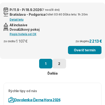
Pi 11.9 - Pi 18.9.2026
(7 nocí/8 dní)
Bratislava - Podgorica
Odlet 03:40 Dĺžka letu: 1h 20m
Detail letu
All inclusive
Dvoulůžkový pokoj
Popis hotela od CK
1 107 €
2 213 €
za osobu
za skupinu
Overiť termín
1
2
Ďalšia
Rýchle tipy od nás
Dovolenka Čierna Hora 2026