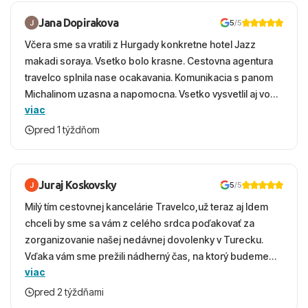
Jana Dopirakova
5
/5
Včera sme sa vratili z Hurgady konkretne hotel Jazz
makadi soraya. Vsetko bolo krasne. Cestovna agentura
travelco splnila nase ocakavania. Komunikacia s panom
Michalinom uzasna a napomocna. Vsetko vysvetlil aj vo
viac
vecernych hodinach zaco sa ospravedlnujem. Hotel
krasny, cisty. Sluzby top. Strava, prostredie, more,
pred 1 týždňom
snorchlovanie. Dakujeme velmi pekne S pozdravom
Juraj Koskovsky
5
/5
Milý tím cestovnej kancelárie Travelco,už teraz aj Idem
chceli by sme sa vám z celého srdca poďakovať za
zorganizovanie našej nedávnej dovolenky v Turecku.
Vďaka vám sme prežili nádherný čas, na ktorý budeme
viac
ešte dlho s úsmevom spomínať. ​Všetko prebehlo
absolútne hladko – od prvotného výberu zájazdu, cez
pred 2 týždňami
ochotnú komunikáciu, až po samotný transfer a pobyt. ​