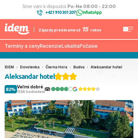
Sme vám k dispozícii
Po-Ne 08:00 - 22:00
+421 910 301 207
WhatsApp
|
15
Zájazdy predávame už
rokov
Termíny a ceny
Recenzie
Lokalita
Počasie
IDEM
Dovolenka
Čierna Hora
Budva
Aleksandar hotel
Aleksandar hotel
Veľmi dobré
82%
1136 hodnotení