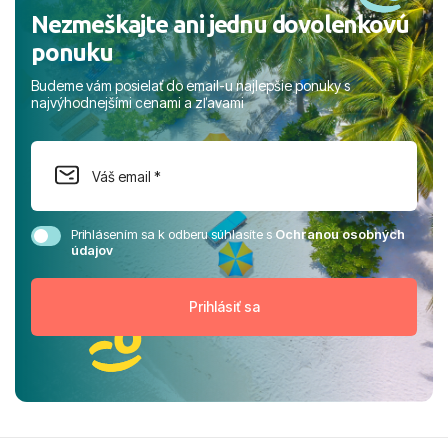
Nezmeškajte ani jednu dovolenkovú
ponuku
Budeme vám posielať do email-u najlepšie ponuky s
najvýhodnejšími cenami a zľavami
Prihlásením sa k odberu súhlasíte s
Ochranou osobných
údajov