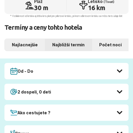
Pláž
Letisko
(Tivat)
30 m
16 km
* Vzdialenosť od letiska aj dľžka letu platí pre príletové letisko, pri inom odletovom letisku sa môžu tieto údaje líšiť.
Termíny a ceny tohto hotela
Najlacnejšie
Najbližší termín
Počet nocí
Od - Do
2 dospelí, 0 deti
Ako cestujete ?