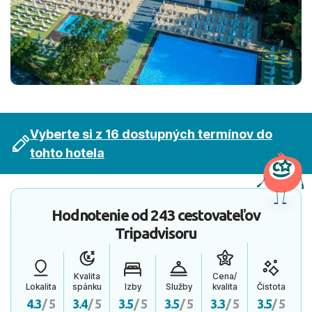
Vyberte si z 16 dostupných termínov do
tohto hotela
Hodnotenie od
243 cestovateľov
Tripadvisoru
Kvalita
Cena/
Lokalita
spánku
Izby
Služby
kvalita
Čistota
4.3
/ 5
3.4
/ 5
3.5
/ 5
3.5
/ 5
3.3
/ 5
3.5
/ 5