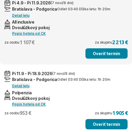
Pi 4.9 - Pi 11.9.2026
(7 nocí/8 dní)
Bratislava - Podgorica
Odlet 03:40 Dĺžka letu: 1h 20m
Detail letu
All inclusive
Dvoulůžkový pokoj
Popis hotela od CK
1 107 €
2 213 €
za osobu
za skupinu
Overiť termín
Pi 11.9 - Pi 18.9.2026
(7 nocí/8 dní)
Bratislava - Podgorica
Odlet 03:40 Dĺžka letu: 1h 20m
Detail letu
Polpenzia
Dvoulůžkový pokoj
Popis hotela od CK
953 €
1 905 €
za osobu
za skupinu
Overiť termín