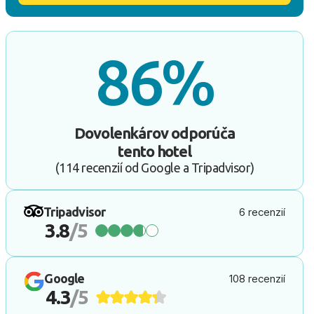
86%
Dovolenkárov odporúča
tento hotel
(114 recenzií od Google a Tripadvisor)
Tripadvisor
6 recenzií
3.8
/5
Google
108 recenzií
4.3
/5