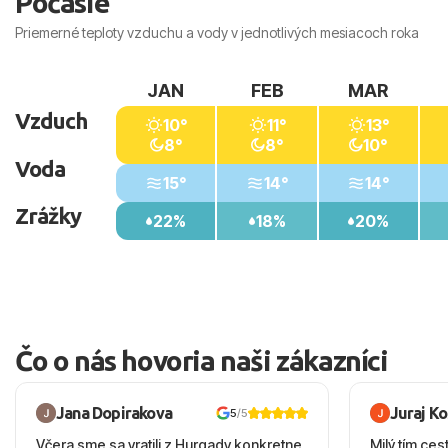
Počasie
Priemerné teploty vzduchu a vody v jednotlivých mesiacoch roka
JAN
FEB
MAR
Vzduch
10°
11°
13°
8°
8°
10°
Voda
15°
14°
14°
Zrážky
22%
18%
20%
Čo o nás hovoria naši zákazníci
Jana Dopirakova
Juraj K
5
/5
Včera sme sa vratili z Hurgady konkretne
Milý tím ces