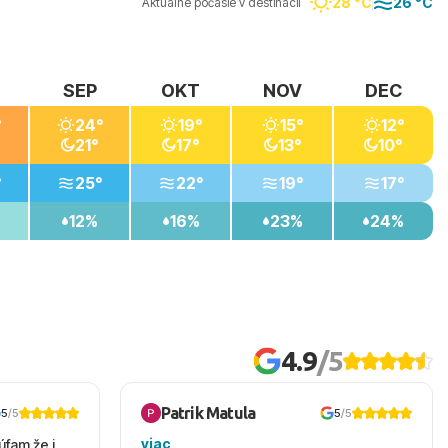
28 °C
26 °C
Aktuálne počasie v destinácii
SEP
OKT
NOV
DEC
°
24°
19°
15°
12°
21°
17°
13°
10°
°
25°
22°
19°
17°
12%
16%
23%
24%
4.9
/5
Patrik Matula
5
/5
5
/5
viac
úfam že i