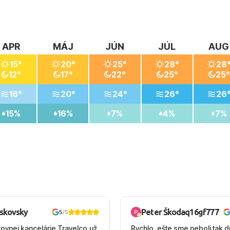
APR
MÁJ
JÚN
JÚL
AUG
15°
20°
25°
28°
28
12°
17°
22°
25°
25°
16°
20°
24°
26°
26
15%
16%
7%
4%
7%
oskovsky
Peter Škodaq16gf777
5
/5
tovnej kancelárie Travelco,už
Rychlo ,ešte sme neboli tak d