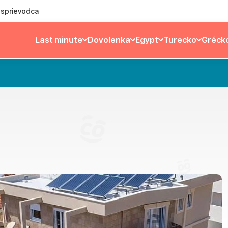
ý sprievodca
Last minute
Dovolenka
Egypt
Turecko
Gréck