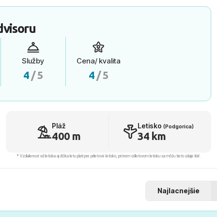
dvisoru
Služby
Cena/ kvalita
4
/ 5
4
/ 5
Pláž
Letisko
(Podgorica)
400 m
34 km
* Vzdialenosť od letiska aj dľžka letu platí pre príletové letisko, pri inom odletovom letisku sa môžu tieto údaje líšiť.
Najlacnejšie