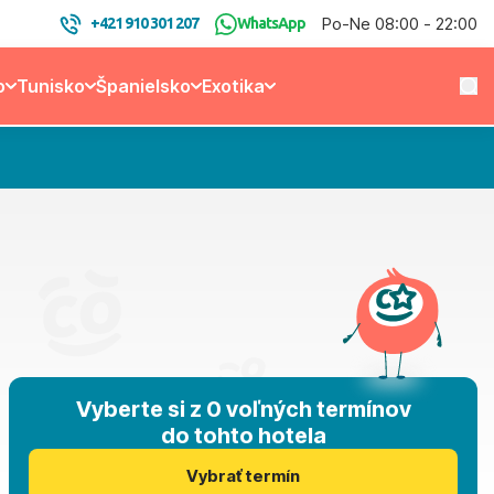
Po-Ne 08:00 - 22:00
+421 910 301 207
WhatsApp
o
Tunisko
Španielsko
Exotika
Vyberte si z 0 voľných termínov
do tohto hotela
Vybrať termín