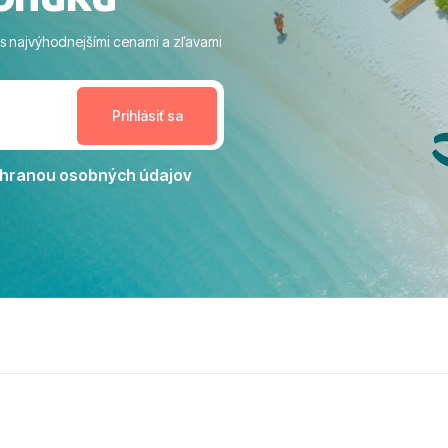
ram: Skvelé animácie a
ivity, pri ktorých sa človek ani
 s najvýhodnejšími cenami a zľavami
enudil, no zároveň bol
estoru na dokonalý relax. ​
nceláriu Travelco aj hotel TUI
Jacaranda môžeme s čistým
dporučiť každému, kto hľadá
ú dovolenku na vysokej
hranou osobných údajov
tko bolo zabezpečené na
viezdičkou. ​Už teraz sa
 s nami vyrazíte nabudúce!
 skvelé spomienky. ​S
a prianím mnohých ďalších
lientov, Juraj s rodinou.