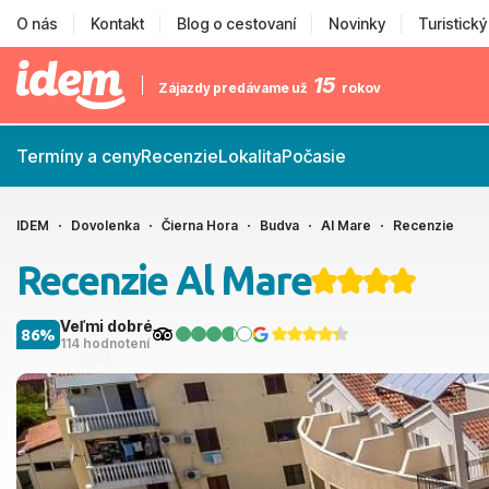
O nás
Kontakt
Blog o cestovaní
Novinky
Turistick
15
Zájazdy predávame už
rokov
Termíny a ceny
Recenzie
Lokalita
Počasie
IDEM
Dovolenka
Čierna Hora
Budva
Al Mare
Recenzie
Recenzie Al Mare
Veľmi dobré
86%
114 hodnotení