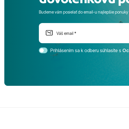
more. ​Prog
športové akt
Budeme vám posielať do email-u najlepšie ponuky
na moment n
dostatok pri
Cestovnú ka
Magic Life 
svedomím o
bezstarostn
Prihlásením sa k odberu súhlasíte s
Oc
úrovni. Vše
jednotku s h
tešíme, kam
Ďakujeme za
pozdravom 
spokojných k