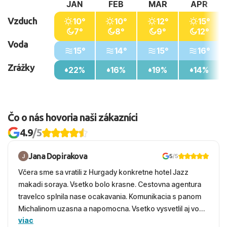
JAN
FEB
MAR
APR
Vzduch
10°
10°
12°
15°
7°
8°
9°
12°
Voda
15°
14°
15°
16°
Zrážky
22%
16%
19%
14%
Čo o nás hovoria naši zákazníci
4.9
/5
Jana Dopirakova
5
/5
Včera sme sa vratili z Hurgady konkretne hotel Jazz
makadi soraya. Vsetko bolo krasne. Cestovna agentura
travelco splnila nase ocakavania. Komunikacia s panom
Michalinom uzasna a napomocna. Vsetko vysvetlil aj vo
viac
vecernych hodinach zaco sa ospravedlnujem. Hotel