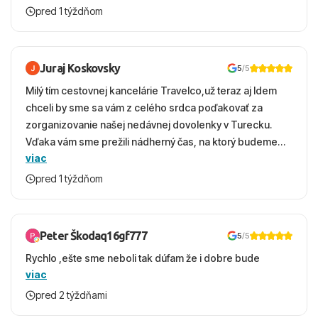
krasny, cisty. Sluzby top. Strava, prostredie, more,
pred 1 týždňom
snorchlovanie. Dakujeme velmi pekne S pozdravom
Juraj Koskovsky
5
/5
Milý tím cestovnej kancelárie Travelco,už teraz aj Idem
chceli by sme sa vám z celého srdca poďakovať za
zorganizovanie našej nedávnej dovolenky v Turecku.
Vďaka vám sme prežili nádherný čas, na ktorý budeme
viac
ešte dlho s úsmevom spomínať. ​Všetko prebehlo
absolútne hladko – od prvotného výberu zájazdu, cez
pred 1 týždňom
ochotnú komunikáciu, až po samotný transfer a pobyt. ​
Ubytovaní sme boli v hoteli TUI Magic Life Jacaranda a
bola to trefa do čierneho! ​Čo nás dostalo najviac: ​Skvelé
Peter Škodaq16gf777
5
/5
služby a personál: Vždy usmievaví, ochotní a starostliví
Rychlo ,ešte sme neboli tak dúfam že i dobre bude
ľudia. ​Gastro zážitok: Výborné, pestré a čerstvé jedlo
viac
počas celého dňa. ​Areál a pláž: Nádherné, čisté
prostredie, veľa zelene a udržiavaná pláž s pozvoľným
pred 2 týždňami
vstupom do mora a teple more. ​Program: Skvelé