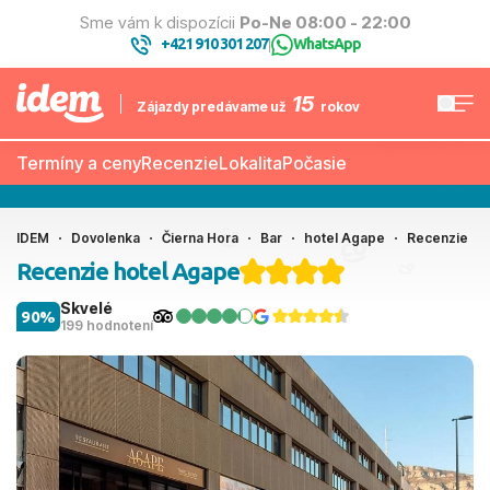
Sme vám k dispozícii
Po-Ne 08:00 - 22:00
+421 910 301 207
WhatsApp
|
15
Zájazdy predávame už
rokov
Termíny a ceny
Recenzie
Lokalita
Počasie
IDEM
Dovolenka
Čierna Hora
Bar
hotel Agape
Recenzie
Recenzie hotel Agape
Skvelé
90%
199 hodnotení