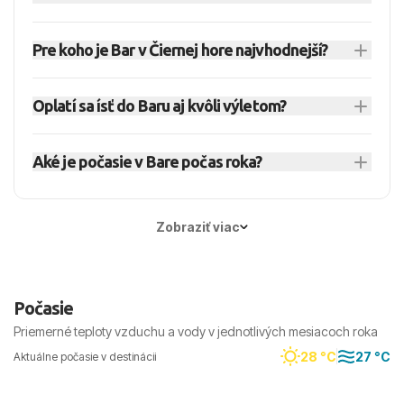
Ponúka kombináciu mesta, mora a výletov, no pri
Áno, Bar sa hodí pre turistov, ktorí chcú spojiť
prístave môže pôsobiť miestami priemyselnejšie.
Pre koho je Bar v Čiernej hore najvhodnejší?
more, mestské zázemie a výlety do okolia. Nie je
Ak hľadáte praktický sprievodca po Čiernej hore,
to typické párty centrum ako Budva, skôr
Bar je skôr mestská než čisto rezortná
Bar je vhodný pre páry, pokojnejších
pokojnejšie pobrežné mesto s bežným životom.
destinácia.
Oplatí sa ísť do Baru aj kvôli výletom?
cestovateľov a turistov, ktorí nechcú byť
Treba však rátať s tým, že niektoré časti majú
odkázaní len na rezortnú atmosféru. Rodiny
Áno, poloha je jednou z hlavných výhod Baru. Z
urbanistický a prístavný charakter.
môžu oceniť širšiu ponuku ubytovania a praktické
Aké je počasie v Bare počas roka?
mesta sa dá prirodzene plánovať výlet do
mestské zázemie. Pri výbere ubytovania sa
Starého Baru aj smerom k Skadarskému jazeru.
V Bare prevláda pobrežná stredomorská klíma s
oplatí pozrieť vzdialenosť od pláže a rušnejších
Dovolenku tak viete kombinovať medzi morom,
jasne rozlíšiteľnými sezónami. Leto je stabilnejšie
Zobraziť viac
ciest.
históriou a vnútrozemím.
a vhodné na dovolenku pri mori, zatiaľ čo od
jesene do jari býva počasie vlhkejšie a
premenlivejšie. Pri výletoch mimo pobrežia sa
Počasie
podmienky môžu meniť.
Priemerné teploty vzduchu a vody v jednotlivých mesiacoch roka
28 °C
27 °C
Aktuálne počasie v destinácii