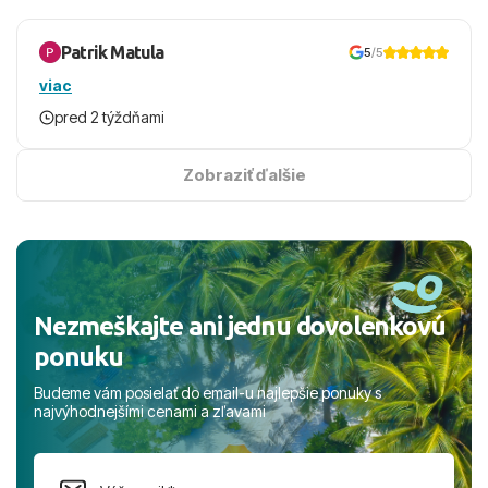
animácie a športové aktivity, pri ktorých sa človek ani na
moment nenudil, no zároveň bol dostatok priestoru na
Patrik Matula
5
/5
dokonalý relax. ​Cestovnú kanceláriu Travelco aj hotel TUI
viac
Magic Life Jacaranda môžeme s čistým svedomím
pred 2 týždňami
odporučiť každému, kto hľadá bezstarostnú dovolenku
na vysokej úrovni. Všetko bolo zabezpečené na jednotku
s hviezdičkou. ​Už teraz sa tešíme, kam s nami vyrazíte
Zobraziť ďalšie
nabudúce! Ďakujeme za skvelé spomienky. ​S pozdravom
a prianím mnohých ďalších spokojných klientov, Juraj s
rodinou.
Nezmeškajte ani jednu dovolenkovú
ponuku
Budeme vám posielať do email-u najlepšie ponuky s
najvýhodnejšími cenami a zľavami