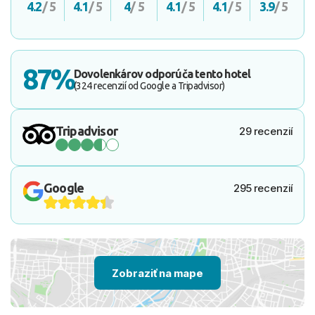
4.2
/ 5
4.1
/ 5
4
/ 5
4.1
/ 5
4.1
/ 5
3.9
/ 5
87%
Dovolenkárov odporúča tento hotel
(324 recenzií od Google a Tripadvisor)
Tripadvisor
29 recenzií
Google
295 recenzií
Zobraziť na mape