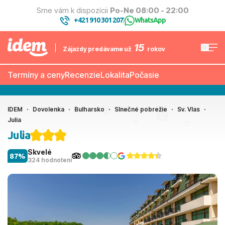
Sme vám k dispozícii
Po-Ne 08:00 - 22:00
+421 910 301 207
WhatsApp
|
15
Zájazdy predávame už
rokov
Termíny a ceny
Recenzie
Lokalita
Počasie
IDEM
Dovolenka
Bulharsko
Slnečné pobrežie
Sv. Vlas
Julia
Julia
Skvelé
87%
324 hodnotení