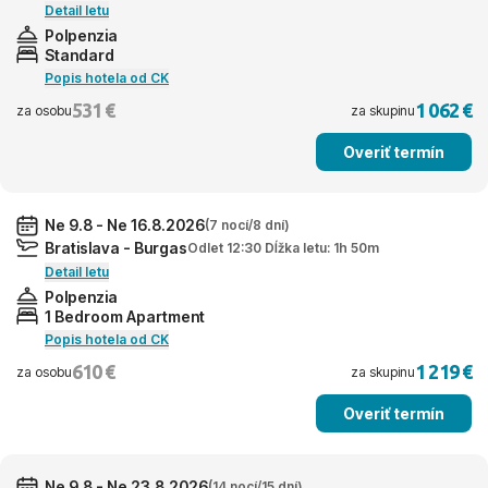
Detail letu
Polpenzia
Standard
Popis hotela od CK
531 €
1 062 €
za osobu
za skupinu
Overiť termín
Ne 9.8 - Ne 16.8.2026
(7 nocí/8 dní)
Bratislava - Burgas
Odlet 12:30 Dĺžka letu: 1h 50m
Detail letu
Polpenzia
1 Bedroom Apartment
Popis hotela od CK
610 €
1 219 €
za osobu
za skupinu
Overiť termín
Ne 9.8 - Ne 23.8.2026
(14 nocí/15 dní)