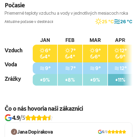
Počasie
Priemerné teploty vzduchu a vody v jednotlivých mesiacoch roka
25 °C
26 °C
Aktuálne počasie v destinácii
JAN
FEB
MAR
APR
Vzduch
6°
7°
9°
12°
4°
4°
6°
9°
Voda
9°
7°
9°
12°
Zrážky
9%
8%
9%
11%
Čo o nás hovoria naši zákazníci
4.9
/5
Jana Dopirakova
5
/5