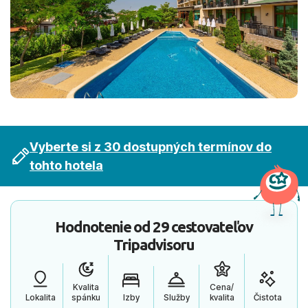
Vyberte si z 30 dostupných termínov do
tohto hotela
Hodnotenie od
29 cestovateľov
Tripadvisoru
Kvalita
Cena/
Lokalita
spánku
Izby
Služby
kvalita
Čistota