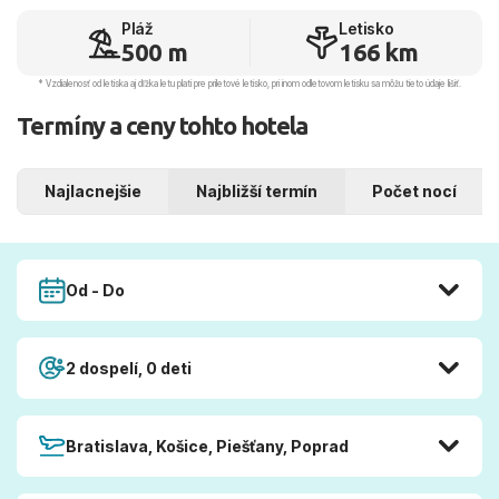
Pláž
Letisko
500 m
166 km
* Vzdialenosť od letiska aj dľžka letu platí pre príletové letisko, pri inom odletovom letisku sa môžu tieto údaje líšiť.
Termíny a ceny tohto hotela
Najlacnejšie
Najbližší termín
Počet nocí
Od - Do
2 dospelí, 0 deti
Bratislava, Košice, Piešťany, Poprad