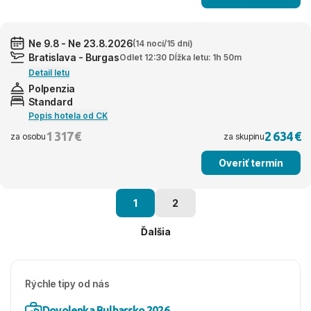
Ne 9.8 - Ne 23.8.2026
(14 nocí/15 dní)
Bratislava - Burgas
Odlet 12:30 Dĺžka letu: 1h 50m
Detail letu
Polpenzia
Standard
Popis hotela od CK
1 317 €
2 634 €
za osobu
za skupinu
Overiť termín
1
2
Ďalšia
Rýchle tipy od nás
Dovolenka Bulharsko 2026