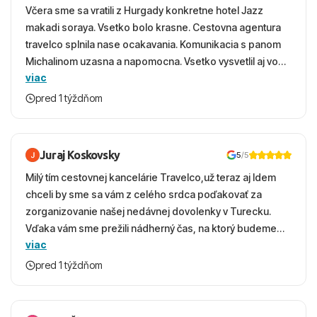
Včera sme sa vratili z Hurgady konkretne hotel Jazz
makadi soraya. Vsetko bolo krasne. Cestovna agentura
travelco splnila nase ocakavania. Komunikacia s panom
Michalinom uzasna a napomocna. Vsetko vysvetlil aj vo
viac
vecernych hodinach zaco sa ospravedlnujem. Hotel
krasny, cisty. Sluzby top. Strava, prostredie, more,
pred 1 týždňom
snorchlovanie. Dakujeme velmi pekne S pozdravom
Juraj Koskovsky
5
/5
Milý tím cestovnej kancelárie Travelco,už teraz aj Idem
chceli by sme sa vám z celého srdca poďakovať za
zorganizovanie našej nedávnej dovolenky v Turecku.
Vďaka vám sme prežili nádherný čas, na ktorý budeme
viac
ešte dlho s úsmevom spomínať. ​Všetko prebehlo
absolútne hladko – od prvotného výberu zájazdu, cez
pred 1 týždňom
ochotnú komunikáciu, až po samotný transfer a pobyt. ​
Ubytovaní sme boli v hoteli TUI Magic Life Jacaranda a
bola to trefa do čierneho! ​Čo nás dostalo najviac: ​Skvelé