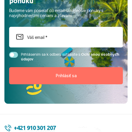
ponuku
Budeme vám posielať do email-u najlepšie ponuky s
najvýhodnejšími cenami a zľavami
Prihlásením sa k odberu súhlasíte s
Ochranou osobných
údajov
+421 910 301 207