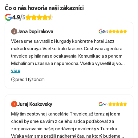
Čo o nás hovoria naši zákazníci
4.9
/5
Jana Dopirakova
5
/5
Včera sme sa vratili z Hurgady konkretne hotel Jazz
makadi soraya. Vsetko bolo krasne. Cestovna agentura
travelco splnila nase ocakavania. Komunikacia s panom
Michalinom uzasna a napomocna. Vsetko vysvetlil aj vo
viac
vecernych hodinach zaco sa ospravedlnujem. Hotel
krasny, cisty. Sluzby top. Strava, prostredie, more,
pred 1 týždňom
snorchlovanie. Dakujeme velmi pekne S pozdravom
Juraj Koskovsky
5
/5
Milý tím cestovnej kancelárie Travelco,už teraz aj Idem
chceli by sme sa vám z celého srdca poďakovať za
zorganizovanie našej nedávnej dovolenky v Turecku.
Vďaka vám sme prežili nádherný čas, na ktorý budeme