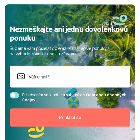
a prianím mnohých ďalších spokojných klientov, Juraj s
rodinou.
Nezmeškajte ani jednu dovolenkovú
ponuku
Budeme vám posielať do email-u najlepšie ponuky s
najvýhodnejšími cenami a zľavami
Prihlásením sa k odberu súhlasíte s
Ochranou osobných
údajov