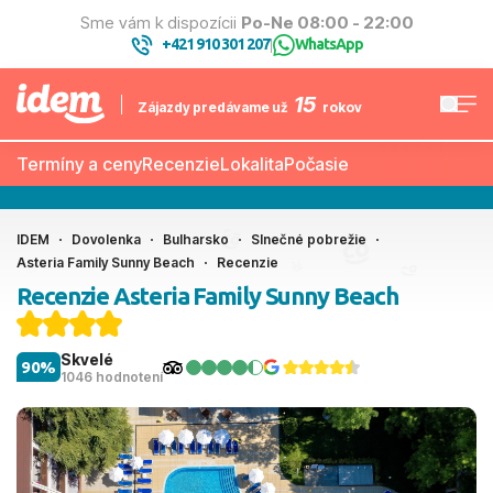
Sme vám k dispozícii
Po-Ne 08:00 - 22:00
+421 910 301 207
WhatsApp
|
15
Zájazdy predávame už
rokov
Termíny a ceny
Recenzie
Lokalita
Počasie
IDEM
Dovolenka
Bulharsko
Slnečné pobrežie
Asteria Family Sunny Beach
Recenzie
Recenzie Asteria Family Sunny Beach
Skvelé
90%
1046 hodnotení