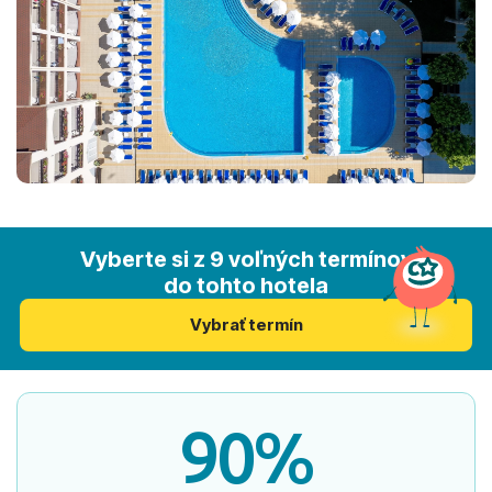
Vyberte si z 9 voľných termínov
do tohto hotela
Vybrať termín
90%