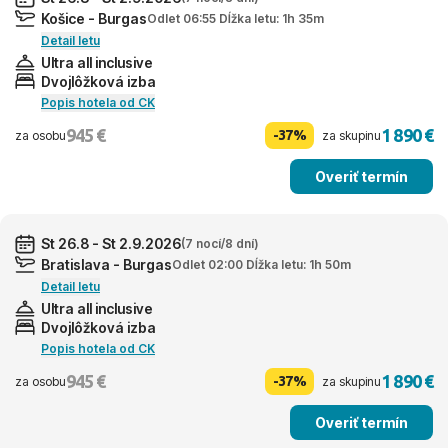
Košice - Burgas
Odlet 06:55 Dĺžka letu: 1h 35m
Detail letu
Ultra all inclusive
Dvojlôžková izba
Popis hotela od CK
945 €
1 890 €
-37%
za osobu
za skupinu
Overiť termín
St 26.8 - St 2.9.2026
(7 nocí/8 dní)
Bratislava - Burgas
Odlet 02:00 Dĺžka letu: 1h 50m
Detail letu
Ultra all inclusive
Dvojlôžková izba
Popis hotela od CK
945 €
1 890 €
-37%
za osobu
za skupinu
Overiť termín