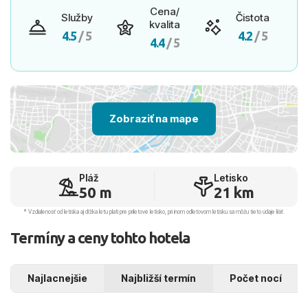
Cena/
Služby
Čistota
kvalita
4.5
/ 5
4.2
/ 5
4.4
/ 5
Zobraziť na mape
Pláž
Letisko
50 m
21 km
* Vzdialenosť od letiska aj dľžka letu platí pre príletové letisko, pri inom odletovom letisku sa môžu tieto údaje líšiť.
Termíny a ceny tohto hotela
Najlacnejšie
Najbližší termín
Počet nocí