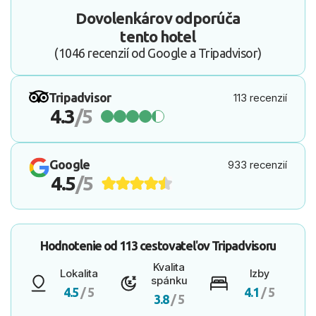
Dovolenkárov odporúča
tento hotel
(1046 recenzií od Google a Tripadvisor)
Tripadvisor
113 recenzií
4.3
/5
Google
933 recenzií
4.5
/5
Hodnotenie od
113 cestovateľov
Tripadvisoru
Kvalita
Lokalita
Izby
spánku
4.5
/ 5
4.1
/ 5
3.8
/ 5