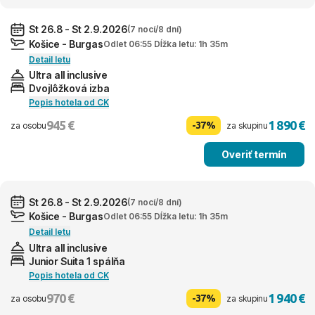
St 26.8 - St 2.9.2026
(7 nocí/8 dní)
Košice - Burgas
Odlet 06:55 Dĺžka letu: 1h 35m
Detail letu
Ultra all inclusive
Dvojlôžková izba
Popis hotela od CK
945 €
1 890 €
-37%
za osobu
za skupinu
Overiť termín
St 26.8 - St 2.9.2026
(7 nocí/8 dní)
Košice - Burgas
Odlet 06:55 Dĺžka letu: 1h 35m
Detail letu
Ultra all inclusive
Junior Suita 1 spálňa
Popis hotela od CK
970 €
1 940 €
-37%
za osobu
za skupinu