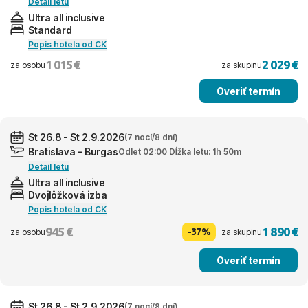
Detail letu
Ultra all inclusive
Standard
Popis hotela od CK
1 015 €
2 029 €
za osobu
za skupinu
Overiť termín
St 26.8 - St 2.9.2026
(7 nocí/8 dní)
Bratislava - Burgas
Odlet 02:00 Dĺžka letu: 1h 50m
Detail letu
Ultra all inclusive
Dvojlôžková izba
Popis hotela od CK
945 €
1 890 €
-37%
za osobu
za skupinu
Overiť termín
St 26.8 - St 2.9.2026
(7 nocí/8 dní)