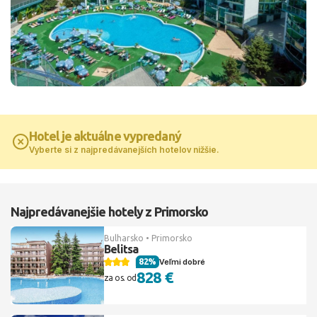
Hotel je aktuálne vypredaný
Vyberte si z najpredávanejších hotelov nižšie.
Najpredávanejšie hotely z Primorsko
Bulharsko • Primorsko
Belitsa
82%
Veľmi dobré
828 €
za os. od