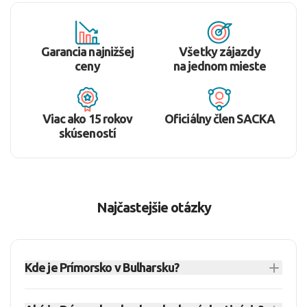
Garancia najnižšej
Všetky zájazdy
ceny
na jednom mieste
Viac ako 15 rokov
Oficiálny člen SACKA
skúseností
Najčastejšie otázky
Kde je Prímorsko v Bulharsku?
Prímorsko
leží na juhu bulharského