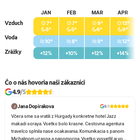
JAN
FEB
MAR
APR
Vzduch
7°
7°
9°
13°
5°
5°
6°
9°
Voda
10°
8°
9°
12°
Zrážky
12%
10%
12%
14%
Čo o nás hovoria naši zákazníci
4.9
/5
Jana Dopirakova
5
/5
Včera sme sa vratili z Hurgady konkretne hotel Jazz
makadi soraya. Vsetko bolo krasne. Cestovna agentura
travelco splnila nase ocakavania. Komunikacia s panom
Michalinom uzasna a napomocna. Vsetko vysvetlil aj vo