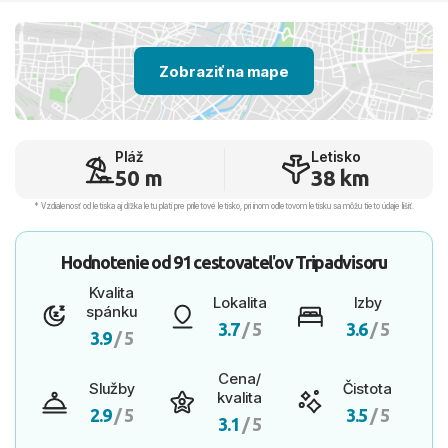
Zobraziť na mape
Pláž
Letisko
50 m
38 km
* Vzdialenosť od letiska aj dľžka letu platí pre príletové letisko, pri inom odletovom letisku sa môžu tieto údaje líšiť.
Hodnotenie od
91 cestovateľov
Tripadvisoru
Kvalita
Lokalita
Izby
spánku
3.7
/ 5
3.6
/ 5
3.9
/ 5
Cena/
Služby
Čistota
kvalita
2.9
/ 5
3.5
/ 5
3.1
/ 5