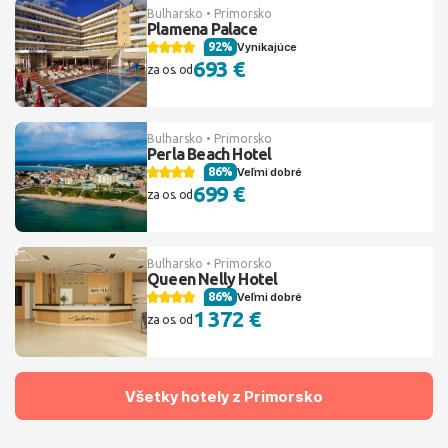
Bulharsko • Primorsko
Plamena Palace
92%
Vynikajúce
693 €
za os. od
Bulharsko • Primorsko
Perla Beach Hotel
86%
Veľmi dobré
699 €
za os. od
Bulharsko • Primorsko
Queen Nelly Hotel
86%
Veľmi dobré
1 372 €
za os. od
Všetky hotely z Primorsko