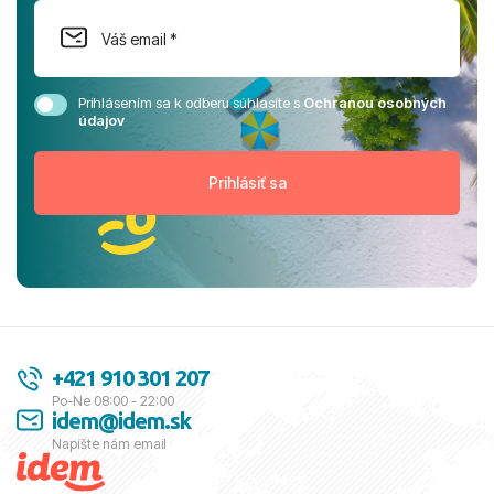
Prihlásením sa k odberu súhlasíte s
Ochranou osobných
údajov
+421 910 301 207
Po-Ne 08:00 - 22:00
idem@idem.sk
Napíšte nám email