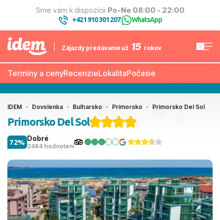
Sme vám k dispozícii
Po-Ne 08:00 - 22:00
+421 910 301 207
WhatsApp
|
15
Zájazdy predávame už
rokov
Termíny a ceny
Recenzie
Lokalita
Počasie
IDEM
Dovolenka
Bulharsko
Primorsko
Primorsko Del Sol
Primorsko Del Sol
Dobré
72%
2484 hodnotení