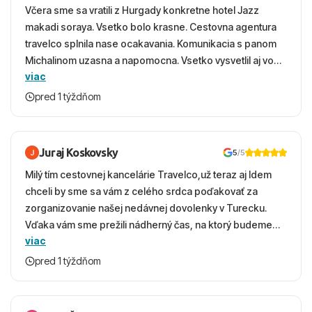
Včera sme sa vratili z Hurgady konkretne hotel Jazz
makadi soraya. Vsetko bolo krasne. Cestovna agentura
travelco splnila nase ocakavania. Komunikacia s panom
Michalinom uzasna a napomocna. Vsetko vysvetlil aj vo
viac
vecernych hodinach zaco sa ospravedlnujem. Hotel
krasny, cisty. Sluzby top. Strava, prostredie, more,
pred 1 týždňom
snorchlovanie. Dakujeme velmi pekne S pozdravom
Juraj Koskovsky
5
/5
Milý tím cestovnej kancelárie Travelco,už teraz aj Idem
chceli by sme sa vám z celého srdca poďakovať za
zorganizovanie našej nedávnej dovolenky v Turecku.
Vďaka vám sme prežili nádherný čas, na ktorý budeme
viac
ešte dlho s úsmevom spomínať. ​Všetko prebehlo
absolútne hladko – od prvotného výberu zájazdu, cez
pred 1 týždňom
ochotnú komunikáciu, až po samotný transfer a pobyt. ​
Ubytovaní sme boli v hoteli TUI Magic Life Jacaranda a
bola to trefa do čierneho! ​Čo nás dostalo najviac: ​Skvelé