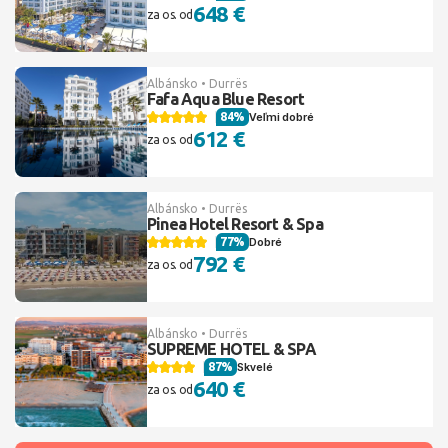
648 €
za os. od
Albánsko • Durrës
Fafa Aqua Blue Resort
84%
Veľmi dobré
612 €
za os. od
Albánsko • Durrës
Pinea Hotel Resort & Spa
77%
Dobré
792 €
za os. od
Albánsko • Durrës
SUPREME HOTEL & SPA
87%
Skvelé
640 €
za os. od