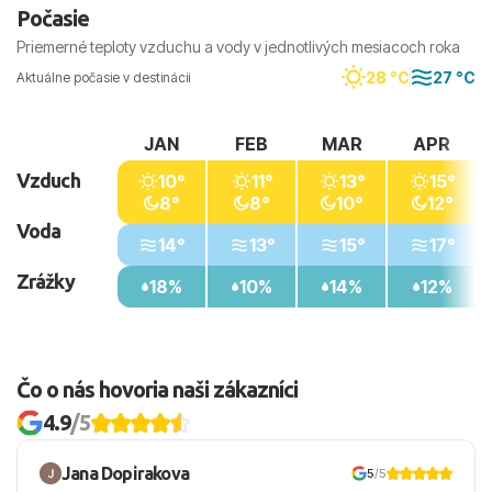
kultúrny rozmer.
Počasie
Priemerné teploty vzduchu a vody v jednotlivých mesiacoch roka
28 °C
27 °C
Aktuálne počasie v destinácii
JAN
FEB
MAR
APR
Vzduch
10°
11°
13°
15°
8°
8°
10°
12°
Voda
14°
13°
15°
17°
Zrážky
18%
10%
14%
12%
Čo o nás hovoria naši zákazníci
4.9
/5
Jana Dopirakova
5
/5