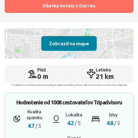
Všetky hotely z Durrës
Zobraziť na mape
Pláž
Letisko
0 m
21 km
* Vzdialenosť od letiska aj dľžka letu platí pre príletové letisko, pri inom odletovom letisku sa môžu tieto údaje líšiť.
Hodnotenie od
1008 cestovateľov
Tripadvisoru
Kvalita
Lokalita
Izby
spánku
4.2
/ 5
4.8
/ 5
4.7
/ 5