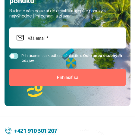
ponuku
Budeme vám posielať do email-u najlepšie ponuky s
najvýhodnejšími cenami a zľavami
Prihlásením sa k odberu súhlasíte s
Ochranou osobných
údajov
+421 910 301 207