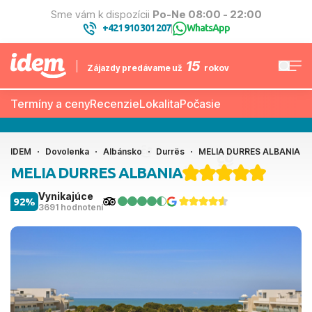
Sme vám k dispozícii
Po-Ne 08:00 - 22:00
+421 910 301 207
WhatsApp
|
15
Zájazdy predávame už
rokov
Termíny a ceny
Recenzie
Lokalita
Počasie
IDEM
Dovolenka
Albánsko
Durrës
MELIA DURRES ALBANIA
MELIA DURRES ALBANIA
Vynikajúce
92%
3691 hodnotení