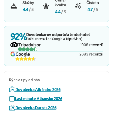
Cena/
Služby
Čistota
kvalita
4.4
/ 5
4.7
/ 5
4.4
/ 5
92%
Dovolenkárov odporúča tento hotel
(3691 recenzií od Google a Tripadvisor)
Tripadvisor
1008 recenzií
Google
2683 recenzií
Rýchle tipy od nás
Dovolenka Albánsko 2026
Last minute Albánsko 2026
Dovolenka Durrës 2026