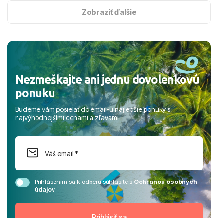
s hviezdičkou. ​Už teraz sa tešíme, kam s nami vyrazíte
Zobraziť ďalšie
nabudúce! Ďakujeme za skvelé spomienky. ​S pozdravom
a prianím mnohých ďalších spokojných klientov, Juraj s
rodinou.
Nezmeškajte ani jednu dovolenkovú
ponuku
Budeme vám posielať do email-u najlepšie ponuky s
najvýhodnejšími cenami a zľavami
Prihlásením sa k odberu súhlasíte s
Ochranou osobných
údajov