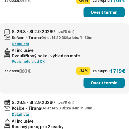
852 €
1 703 €
-34%
za osobu
za skupinu
Overiť termín
St 26.8 - St 2.9.2026
(7 nocí/8 dní)
Košice - Tirana
Odlet 14:20 Dĺžka letu: 1h 30m
Detail letu
All inclusive
Dvoulůžkový pokoj, výhled na moře
Popis hotela od CK
860 €
1 719 €
-34%
za osobu
za skupinu
Overiť termín
St 26.8 - St 2.9.2026
(7 nocí/8 dní)
Košice - Tirana
Odlet 14:20 Dĺžka letu: 1h 30m
Detail letu
All inclusive
Rodinný pokoj pro 2 osoby