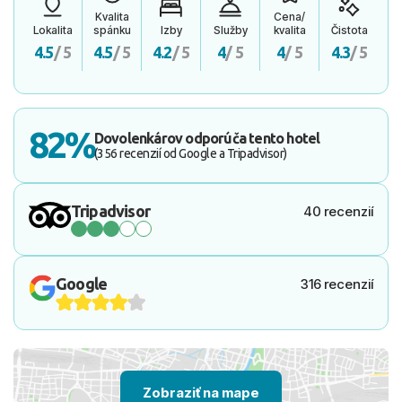
Kvalita
Cena/
Lokalita
spánku
Izby
Služby
kvalita
Čistota
4.5
/ 5
4.5
/ 5
4.2
/ 5
4
/ 5
4
/ 5
4.3
/ 5
82%
Dovolenkárov odporúča tento hotel
(356 recenzií od Google a Tripadvisor)
Tripadvisor
40 recenzií
Google
316 recenzií
Zobraziť na mape