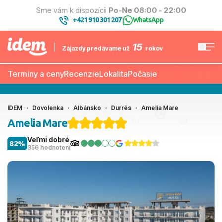
Sme vám k dispozícii
Po-Ne 08:00 - 22:00
+421 910 301 207
WhatsApp
|
15
Zájazdy predávame už
rokov
Termíny a ceny
Recenzie
Lokalita
Počasie
IDEM
Dovolenka
Albánsko
Durrës
Amelia Mare
Amelia Mare
Veľmi dobré
82%
356 hodnotení