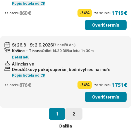
Popis hotela od CK
860 €
1 719 €
-34%
za osobu
za skupinu
Overiť termín
St 26.8 - St 2.9.2026
(7 nocí/8 dní)
Košice - Tirana
Odlet 14:20 Dĺžka letu: 1h 30m
Detail letu
All inclusive
Dvoulůžkový pokoj superior, boční výhled na moře
Popis hotela od CK
876 €
1 751 €
-34%
za osobu
za skupinu
Overiť termín
1
2
Ďalšia