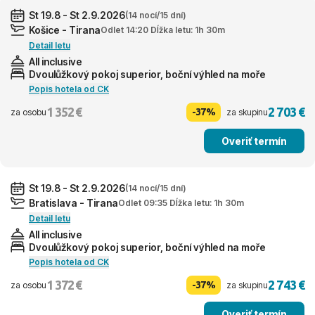
St 19.8 - St 2.9.2026
(14 nocí/15 dní)
Košice - Tirana
Odlet 14:20 Dĺžka letu: 1h 30m
Detail letu
All inclusive
Dvoulůžkový pokoj superior, boční výhled na moře
Popis hotela od CK
1 352 €
2 703 €
-37%
za osobu
za skupinu
Overiť termín
St 19.8 - St 2.9.2026
(14 nocí/15 dní)
Bratislava - Tirana
Odlet 09:35 Dĺžka letu: 1h 30m
Detail letu
All inclusive
Dvoulůžkový pokoj superior, boční výhled na moře
Popis hotela od CK
1 372 €
2 743 €
-37%
za osobu
za skupinu
Overiť termín