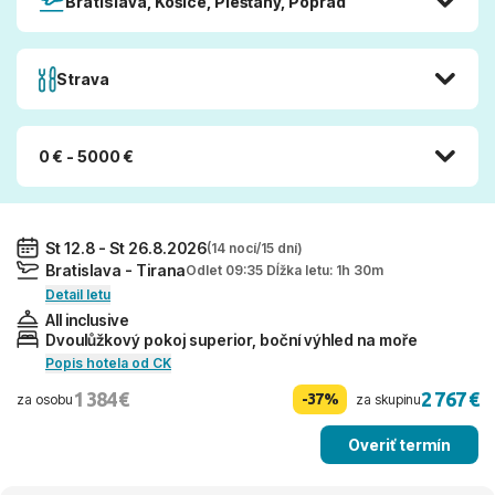
Bratislava, Košice, Piešťany, Poprad
Strava
0 € - 5000 €
St 12.8 - St 26.8.2026
(14 nocí/15 dní)
Bratislava - Tirana
Odlet 09:35 Dĺžka letu: 1h 30m
Detail letu
All inclusive
Dvoulůžkový pokoj superior, boční výhled na moře
Popis hotela od CK
1 384 €
2 767 €
-37%
za osobu
za skupinu
Overiť termín