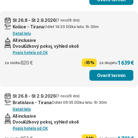
St 26.8 - St 2.9.2026
(7 nocí/8 dní)
Košice - Tirana
Odlet 14:20 Dĺžka letu: 1h 30m
Detail letu
All inclusive
Dvoulůžkový pokoj, výhled okolí
Popis hotela od CK
820 €
1 639 €
-35%
za osobu
za skupinu
Overiť termín
St 26.8 - St 2.9.2026
(7 nocí/8 dní)
Bratislava - Tirana
Odlet 09:35 Dĺžka letu: 1h 30m
Detail letu
All inclusive
Dvoulůžkový pokoj, výhled okolí
Popis hotela od CK