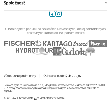
Spoločnosť
U nás nájdete ponuku od najlepších Slovenských, ale aj zahraničných
cestovných kancelárií na jednom mieste
Všeobecné podmienky
|
Ochrana osobných údajov
Cestovná agentúra Travelco Group, s. r. o., (ďalej len CA) sprostredkováva v súlade so zákonom 281/2001
Z. z. predaj zájazdov cestovných kancelárii (ďalej len CK) a iných služieb cestovného ruchu (ďalej len
zájazdy).
© 2011-2026 Travelco Group, s. r. o. Všetky práva vyhradené.