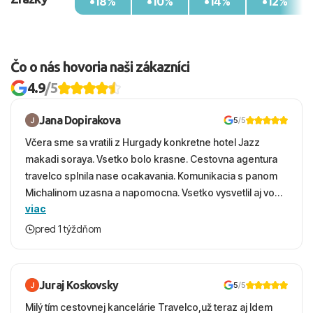
18%
10%
14%
12%
Čo o nás hovoria naši zákazníci
4.9
/5
Jana Dopirakova
5
/5
Včera sme sa vratili z Hurgady konkretne hotel Jazz
makadi soraya. Vsetko bolo krasne. Cestovna agentura
travelco splnila nase ocakavania. Komunikacia s panom
Michalinom uzasna a napomocna. Vsetko vysvetlil aj vo
viac
vecernych hodinach zaco sa ospravedlnujem. Hotel
krasny, cisty. Sluzby top. Strava, prostredie, more,
pred 1 týždňom
snorchlovanie. Dakujeme velmi pekne S pozdravom
Juraj Koskovsky
5
/5
Milý tím cestovnej kancelárie Travelco,už teraz aj Idem