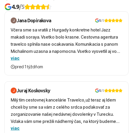
4.9
/5
Jana Dopirakova
5
/5
Včera sme sa vratili z Hurgady konkretne hotel Jazz
makadi soraya. Vsetko bolo krasne. Cestovna agentura
travelco splnila nase ocakavania. Komunikacia s panom
Michalinom uzasna a napomocna. Vsetko vysvetlil aj vo
viac
vecernych hodinach zaco sa ospravedlnujem. Hotel
krasny, cisty. Sluzby top. Strava, prostredie, more,
pred 1 týždňom
snorchlovanie. Dakujeme velmi pekne S pozdravom
Juraj Koskovsky
5
/5
Milý tím cestovnej kancelárie Travelco,už teraz aj Idem
chceli by sme sa vám z celého srdca poďakovať za
zorganizovanie našej nedávnej dovolenky v Turecku.
Vďaka vám sme prežili nádherný čas, na ktorý budeme
viac
ešte dlho s úsmevom spomínať. ​Všetko prebehlo