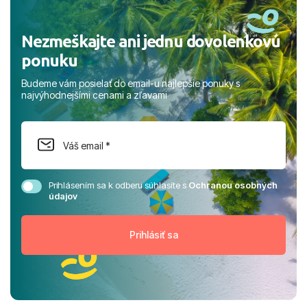
Nezmeškajte ani jednu dovolenkovú
ponuku
Budeme vám posielať do email-u najlepšie ponuky s
najvýhodnejšími cenami a zľavami
Prihlásením sa k odberu súhlasíte s
Ochranou osobných
údajov