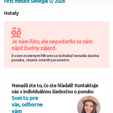
First minute Senegal ⏰ 2026
2 dospelí, 0 deti
Hotely
Skyť
Je nám ľúto, ale nepodarilo sa nám
nájsť žiadny zájazd.
S vami zvolenými filtrami sa bohužiaľ nenašla žiadna
ponuka, skúste zmeniť parametre.
Nenašli ste to, čo ste hľadali? Kontaktuje
nás s individuálnou žiadosťou o ponuku
Som tu pre
vás, odborne
vám