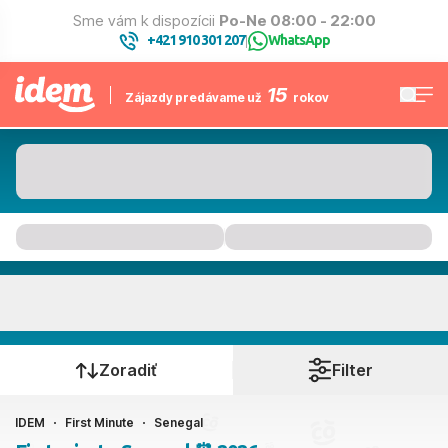
Sme vám k dispozícii
Po-Ne 08:00 - 22:00
+421 910 301 207
WhatsApp
|
15
Zájazdy predávame už
rokov
Senegal
Kedy cestujete?
Zoradiť
Filter
IDEM
First Minute
Senegal
Ako cestujete?