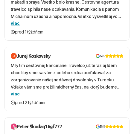
makadi soraya. Vsetko bolo krasne. Cestovna agentura
travelco splnila nase ocakavania. Komunikacia s panom
Michalinom uzasna a napomocna. Vsetko vysvetlil aj vo
viac
vecernych hodinach zaco sa ospravedlnujem. Hotel
krasny, cisty. Sluzby top. Strava, prostredie, more,
pred 1 týždňom
snorchlovanie. Dakujeme velmi pekne S pozdravom
Juraj Koskovsky
5
/5
Milý tím cestovnej kancelárie Travelco,už teraz aj Idem
chceli by sme sa vám z celého srdca poďakovať za
zorganizovanie našej nedávnej dovolenky v Turecku.
Vďaka vám sme prežili nádherný čas, na ktorý budeme
viac
ešte dlho s úsmevom spomínať. ​Všetko prebehlo
absolútne hladko – od prvotného výberu zájazdu, cez
pred 2 týždňami
ochotnú komunikáciu, až po samotný transfer a pobyt. ​
Ubytovaní sme boli v hoteli TUI Magic Life Jacaranda a
bola to trefa do čierneho! ​Čo nás dostalo najviac: ​Skvelé
Peter Škodaq16gf777
5
/5
služby a personál: Vždy usmievaví, ochotní a starostliví