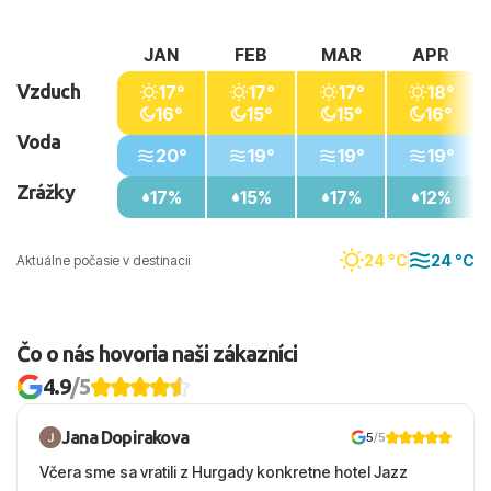
JAN
FEB
MAR
APR
Vzduch
17°
17°
17°
18°
16°
15°
15°
16°
Voda
20°
19°
19°
19°
Zrážky
17%
15%
17%
12%
24 °C
24 °C
Aktuálne počasie v destinacii
Čo o nás hovoria naši zákazníci
4.9
/5
Jana Dopirakova
5
/5
Včera sme sa vratili z Hurgady konkretne hotel Jazz