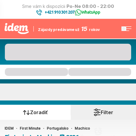
Sme vám k dispozícii
Po-Ne 08:00 - 22:00
+421 910 301 207
WhatsApp
|
15
Zájazdy predávame už
rokov
Machico
Kedy cestujete?
Zoradiť
Filter
IDEM
First Minute
Portugalsko
Machico
Ako cestujete?