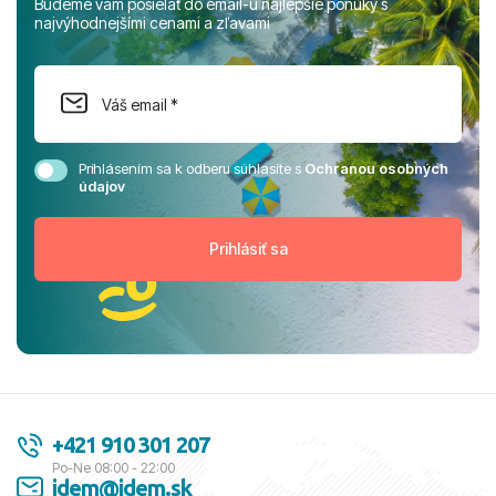
Budeme vám posielať do email-u najlepšie ponuky s
najvýhodnejšími cenami a zľavami
Prihlásením sa k odberu súhlasíte s
Ochranou osobných
údajov
+421 910 301 207
Po-Ne 08:00 - 22:00
idem@idem.sk