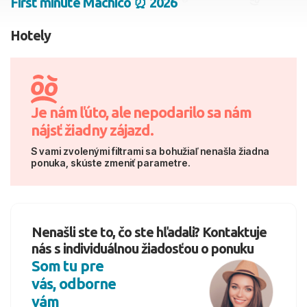
First minute Machico ⏰ 2026
2 dospelí, 0 deti
Hotely
Skyť
Je nám ľúto, ale nepodarilo sa nám
nájsť žiadny zájazd.
S vami zvolenými filtrami sa bohužiaľ nenašla žiadna
ponuka, skúste zmeniť parametre.
Nenašli ste to, čo ste hľadali? Kontaktuje
nás s individuálnou žiadosťou o ponuku
Som tu pre
vás, odborne
vám