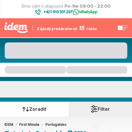
Sme vám k dispozícii
Po-Ne 08:00 - 22:00
+421 910 301 207
WhatsApp
|
15
Zájazdy predávame už
rokov
Portugalsko
Kedy cestujete?
Zoradiť
Filter
IDEM
First Minute
Portugalsko
Ako cestujete?