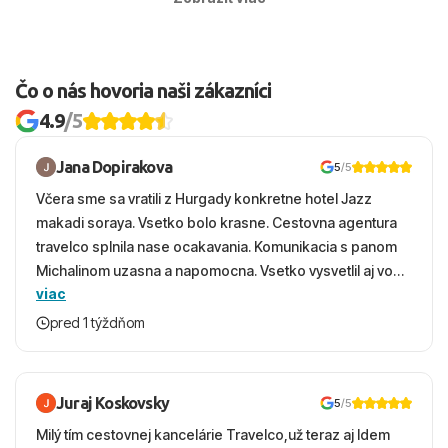
práce 1. mája, Deň Portugalska 10. júna, 15.
Veľvyslanectvo SR v Lisabone na čísle +351 213
august a Vianoce. Počas sviatkov môžu byť
583 300 alebo núdzové kontakty uvedené
zatvorené úrady, časť obchodov a niektoré
ambasádou.
Čo o nás hovoria naši zákazníci
služby. Väčšie udalosti, napríklad Carnaval, môžu
4.9
/5
priniesť viac ľudí, hluk a dopravné zmeny v
centrách miest.
Jana Dopirakova
5
/5
Včera sme sa vratili z Hurgady konkretne hotel Jazz
makadi soraya. Vsetko bolo krasne. Cestovna agentura
travelco splnila nase ocakavania. Komunikacia s panom
Michalinom uzasna a napomocna. Vsetko vysvetlil aj vo
viac
vecernych hodinach zaco sa ospravedlnujem. Hotel
krasny, cisty. Sluzby top. Strava, prostredie, more,
pred 1 týždňom
snorchlovanie. Dakujeme velmi pekne S pozdravom
Juraj Koskovsky
5
/5
Milý tím cestovnej kancelárie Travelco,už teraz aj Idem