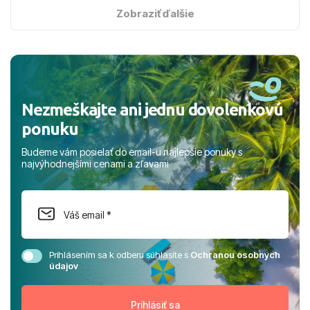
s hviezdičkou. ​Už teraz sa tešíme, kam s nami vyrazíte
Zobraziť ďalšie
nabudúce! Ďakujeme za skvelé spomienky. ​S pozdravom
a prianím mnohých ďalších spokojných klientov, Juraj s
rodinou.
Nezmeškajte ani jednu dovolenkovú
ponuku
Budeme vám posielať do email-u najlepšie ponuky s
najvýhodnejšími cenami a zľavami
Prihlásením sa k odberu súhlasíte s
Ochranou osobných
údajov