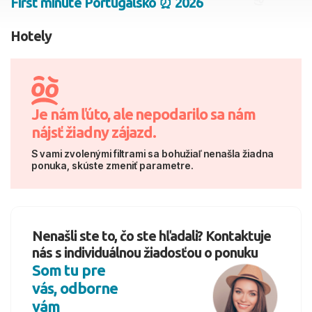
First minute Portugalsko ⏰ 2026
2 dospelí, 0 deti
Hotely
Skyť
Je nám ľúto, ale nepodarilo sa nám
nájsť žiadny zájazd.
S vami zvolenými filtrami sa bohužiaľ nenašla žiadna
ponuka, skúste zmeniť parametre.
Nenašli ste to, čo ste hľadali? Kontaktuje
nás s individuálnou žiadosťou o ponuku
Som tu pre
vás, odborne
vám