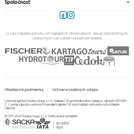
Spoločnosť
U nás nájdete ponuku od najlepších Slovenských, ale aj zahraničných
cestovných kancelárií na jednom mieste
Všeobecné podmienky
|
Ochrana osobných údajov
Cestovná agentúra Travelco Group, s. r. o., (ďalej len CA) sprostredkováva v súlade so zákonom 281/2001
Z. z. predaj zájazdov cestovných kancelárii (ďalej len CK) a iných služieb cestovného ruchu (ďalej len
zájazdy).
© 2011-2026 Travelco Group, s. r. o. Všetky práva vyhradené.