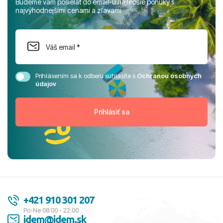
Budeme vám posielať do email-u najlepšie ponuky s
najvýhodnejšími cenami a zľavami
Prihlásením sa k odberu súhlasíte s
Ochranou osobných
údajov
+421 910 301 207
Po-Ne 08:00 - 22:00
idem@idem.sk