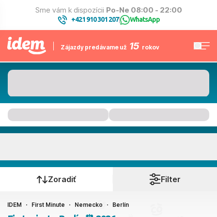
Sme vám k dispozícii
Po-Ne 08:00 - 22:00
+421 910 301 207
WhatsApp
|
15
Zájazdy predávame už
rokov
Berlín
Kedy cestujete?
Zoradiť
Filter
IDEM
First Minute
Nemecko
Berlín
Ako cestujete?