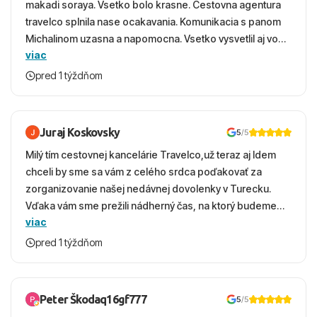
makadi soraya. Vsetko bolo krasne. Cestovna agentura
travelco splnila nase ocakavania. Komunikacia s panom
Michalinom uzasna a napomocna. Vsetko vysvetlil aj vo
viac
vecernych hodinach zaco sa ospravedlnujem. Hotel
krasny, cisty. Sluzby top. Strava, prostredie, more,
pred 1 týždňom
snorchlovanie. Dakujeme velmi pekne S pozdravom
Juraj Koskovsky
5
/5
Milý tím cestovnej kancelárie Travelco,už teraz aj Idem
chceli by sme sa vám z celého srdca poďakovať za
zorganizovanie našej nedávnej dovolenky v Turecku.
Vďaka vám sme prežili nádherný čas, na ktorý budeme
viac
ešte dlho s úsmevom spomínať. ​Všetko prebehlo
absolútne hladko – od prvotného výberu zájazdu, cez
pred 1 týždňom
ochotnú komunikáciu, až po samotný transfer a pobyt. ​
Ubytovaní sme boli v hoteli TUI Magic Life Jacaranda a
bola to trefa do čierneho! ​Čo nás dostalo najviac: ​Skvelé
Peter Škodaq16gf777
5
/5
služby a personál: Vždy usmievaví, ochotní a starostliví