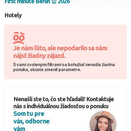
First minute Berlín ⏰ 2026
2 dospelí, 0 deti
Hotely
Skyť
Je nám ľúto, ale nepodarilo sa nám
nájsť žiadny zájazd.
S vami zvolenými filtrami sa bohužiaľ nenašla žiadna
ponuka, skúste zmeniť parametre.
Nenašli ste to, čo ste hľadali? Kontaktuje
nás s individuálnou žiadosťou o ponuku
Som tu pre
vás, odborne
vám