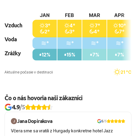
JAN
FEB
MAR
APR
Vzduch
3°
4°
7°
10°
2°
3°
4°
7°
Voda
°
°
°
°
Zrážky
12%
15%
7%
7%
21 °C
Aktuálne počasie v destinacii
Čo o nás hovoria naši zákazníci
4.9
/5
Jana Dopirakova
5
/5
Včera sme sa vratili z Hurgady konkretne hotel Jazz