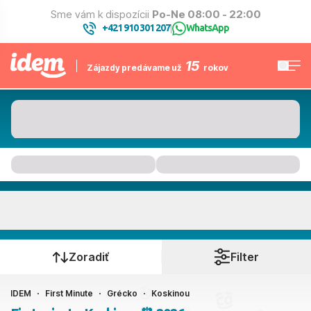
Sme vám k dispozícii
Po-Ne 08:00 - 22:00
+421 910 301 207
WhatsApp
|
15
Zájazdy predávame už
rokov
Koskinou
Kedy cestujete?
Zoradiť
Filter
IDEM
First Minute
Grécko
Koskinou
Ako cestujete?