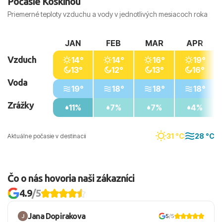
Počasie Koskinou
Priemerné teploty vzduchu a vody v jednotlivých mesiacoch roka
JAN
FEB
MAR
APR
Vzduch
14°
14°
16°
19°
13°
12°
13°
16°
Voda
19°
18°
18°
18°
Zrážky
11%
7%
7%
4%
31 °C
28 °C
Aktuálne počasie v destinacii
Čo o nás hovoria naši zákazníci
4.9
/5
Jana Dopirakova
5
/5