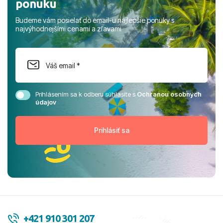
ponuku
Budeme vám posielať do email-u najlepšie ponuky s
najvýhodnejšími cenami a zľavami
Prihlásením sa k odberu súhlasíte s
Ochranou osobných
údajov
+421 910 301 207