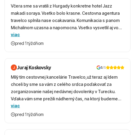
Včera sme sa vratili z Hurgady konkretne hotel Jazz
makadi soraya. Vsetko bolo krasne. Cestovna agentura
travelco splnila nase ocakavania. Komunikacia s panom
Michalinom uzasna a napomocna. Vsetko vysvetlil aj vo
viac
vecernych hodinach zaco sa ospravedlnujem. Hotel
krasny, cisty. Sluzby top. Strava, prostredie, more,
pred 1 týždňom
snorchlovanie. Dakujeme velmi pekne S pozdravom
Juraj Koskovsky
5
/5
Milý tím cestovnej kancelárie Travelco,už teraz aj Idem
chceli by sme sa vám z celého srdca poďakovať za
zorganizovanie našej nedávnej dovolenky v Turecku.
Vďaka vám sme prežili nádherný čas, na ktorý budeme
viac
ešte dlho s úsmevom spomínať. ​Všetko prebehlo
absolútne hladko – od prvotného výberu zájazdu, cez
pred 1 týždňom
ochotnú komunikáciu, až po samotný transfer a pobyt. ​
Ubytovaní sme boli v hoteli TUI Magic Life Jacaranda a
bola to trefa do čierneho! ​Čo nás dostalo najviac: ​Skvelé