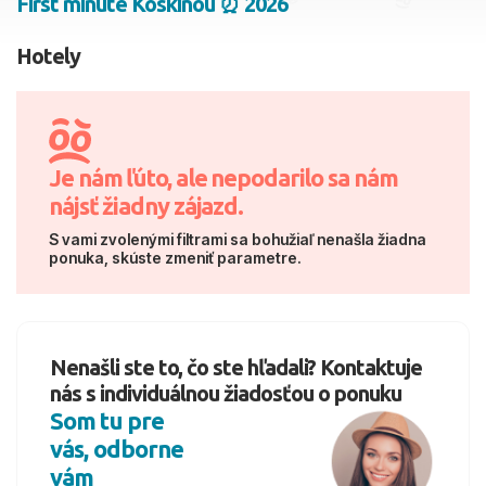
First minute Koskinou ⏰ 2026
2 dospelí, 0 deti
Hotely
Skyť
Je nám ľúto, ale nepodarilo sa nám
nájsť žiadny zájazd.
S vami zvolenými filtrami sa bohužiaľ nenašla žiadna
ponuka, skúste zmeniť parametre.
Nenašli ste to, čo ste hľadali? Kontaktuje
nás s individuálnou žiadosťou o ponuku
Som tu pre
vás, odborne
vám