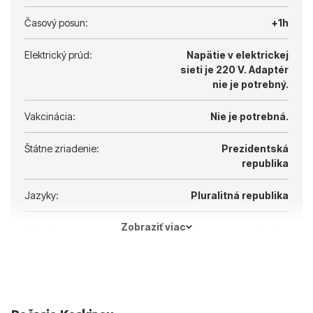
Časový posun:
+1h
Elektrický prúd:
Napätie v elektrickej
sieti je 220 V.
Adaptér
nie je potrebný.
Vakcinácia:
Nie je potrebná.
Štátne zriadenie:
Prezidentská
republika
Jazyky:
Pluralitná republika
Zobraziť viac
Hlavné mesto:
Atény