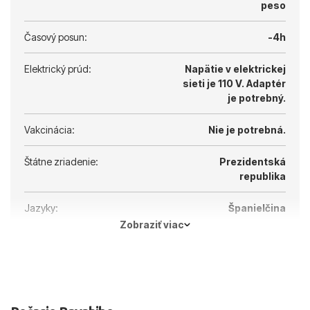
peso
Časový posun:
-4h
Elektrický prúd:
Napätie v elektrickej
sieti je 110 V.
Adaptér
je potrebný.
Vakcinácia:
Nie je potrebná.
Štátne zriadenie:
Prezidentská
republika
Jazyky:
Španielčina
Zobraziť viac
Hlavné mesto:
Santo Domingo