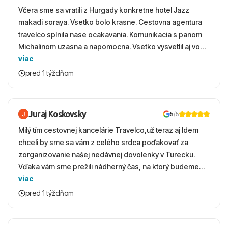
Včera sme sa vratili z Hurgady konkretne hotel Jazz
makadi soraya. Vsetko bolo krasne. Cestovna agentura
travelco splnila nase ocakavania. Komunikacia s panom
Michalinom uzasna a napomocna. Vsetko vysvetlil aj vo
viac
vecernych hodinach zaco sa ospravedlnujem. Hotel
krasny, cisty. Sluzby top. Strava, prostredie, more,
pred 1 týždňom
snorchlovanie. Dakujeme velmi pekne S pozdravom
Juraj Koskovsky
5
/5
Milý tím cestovnej kancelárie Travelco,už teraz aj Idem
chceli by sme sa vám z celého srdca poďakovať za
zorganizovanie našej nedávnej dovolenky v Turecku.
Vďaka vám sme prežili nádherný čas, na ktorý budeme
viac
ešte dlho s úsmevom spomínať. ​Všetko prebehlo
absolútne hladko – od prvotného výberu zájazdu, cez
pred 1 týždňom
ochotnú komunikáciu, až po samotný transfer a pobyt. ​
Ubytovaní sme boli v hoteli TUI Magic Life Jacaranda a
bola to trefa do čierneho! ​Čo nás dostalo najviac: ​Skvelé