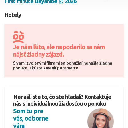
First minute Bayahibe ⏰ 2026
2 dospelí, 0 deti
Hotely
Skyť
Je nám ľúto, ale nepodarilo sa nám
nájsť žiadny zájazd.
S vami zvolenými filtrami sa bohužiaľ nenašla žiadna
ponuka, skúste zmeniť parametre.
Nenašli ste to, čo ste hľadali? Kontaktuje
nás s individuálnou žiadosťou o ponuku
Som tu pre
vás, odborne
vám