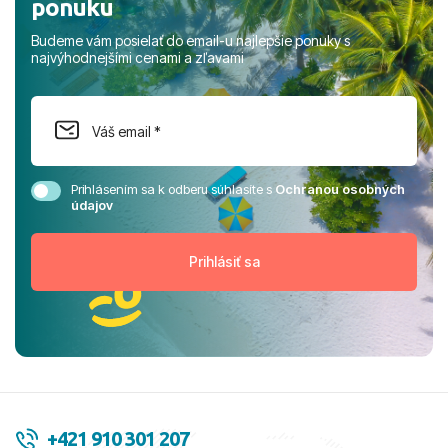
ponuku
Budeme vám posielať do email-u najlepšie ponuky s
najvýhodnejšími cenami a zľavami
Prihlásením sa k odberu súhlasíte s
Ochranou osobných
údajov
+421 910 301 207