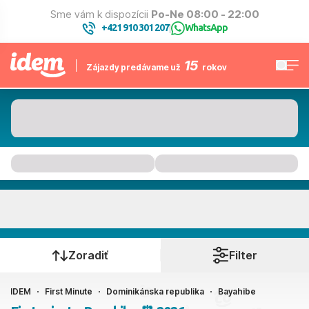
Sme vám k dispozícii
Po-Ne 08:00 - 22:00
+421 910 301 207
WhatsApp
|
15
Zájazdy predávame už
rokov
Bayahibe
Kedy cestujete?
Zoradiť
Filter
IDEM
First Minute
Dominikánska republika
Bayahibe
Ako cestujete?