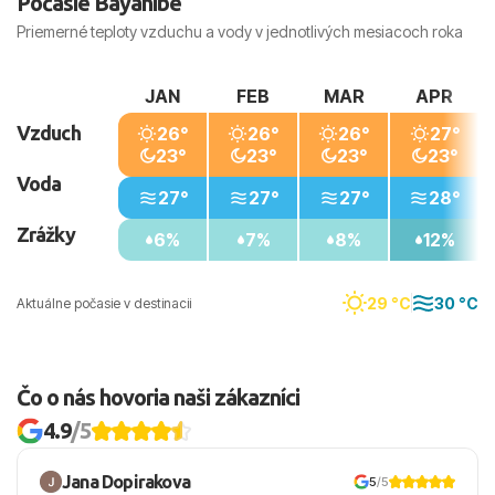
Počasie Bayahibe
Priemerné teploty vzduchu a vody v jednotlivých mesiacoch roka
JAN
FEB
MAR
APR
Vzduch
26°
26°
26°
27°
23°
23°
23°
23°
Voda
27°
27°
27°
28°
Zrážky
6%
7%
8%
12%
29 °C
30 °C
Aktuálne počasie v destinacii
Čo o nás hovoria naši zákazníci
4.9
/5
Jana Dopirakova
5
/5