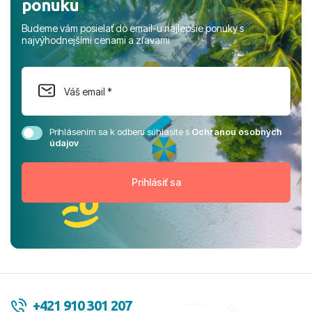
ponuku
Budeme vám posielať do email-u najlepšie ponuky s
najvýhodnejšími cenami a zľavami
Prihlásením sa k odberu súhlasíte s
Ochranou osobných
údajov
+421 910 301 207