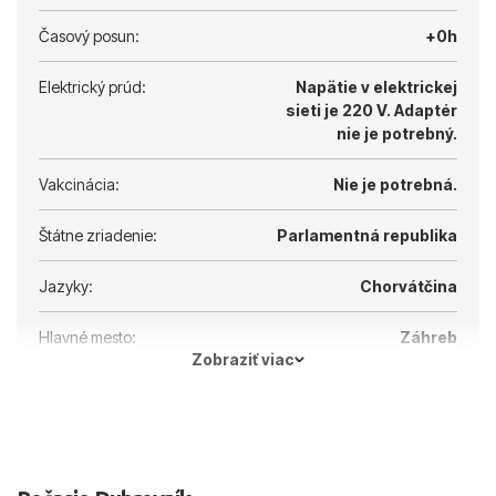
Časový posun:
+0h
Elektrický prúd:
Napätie v elektrickej
sieti je 220 V.
Adaptér
nie je potrebný.
Vakcinácia:
Nie je potrebná.
Štátne zriadenie:
Parlamentná republika
Jazyky:
Chorvátčina
Hlavné mesto:
Záhreb
Zobraziť viac