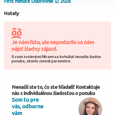
First minute Dubrovník ⏰ 2026
2 dospelí, 0 deti
Hotely
Skyť
Je nám ľúto, ale nepodarilo sa nám
nájsť žiadny zájazd.
S vami zvolenými filtrami sa bohužiaľ nenašla žiadna
ponuka, skúste zmeniť parametre.
Nenašli ste to, čo ste hľadali? Kontaktuje
nás s individuálnou žiadosťou o ponuku
Som tu pre
vás, odborne
vám