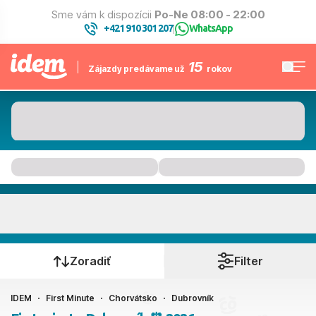
Sme vám k dispozícii
Po-Ne 08:00 - 22:00
+421 910 301 207
WhatsApp
|
15
Zájazdy predávame už
rokov
Dubrovník
Kedy cestujete?
Zoradiť
Filter
IDEM
First Minute
Chorvátsko
Dubrovník
Ako cestujete?