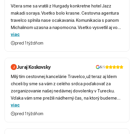
Včera sme sa vratili z Hurgady konkretne hotel Jazz
makadi soraya. Vsetko bolo krasne. Cestovna agentura
travelco splnila nase ocakavania. Komunikacia s panom
Michalinom uzasna a napomocna. Vsetko vysvetlil aj vo
viac
vecernych hodinach zaco sa ospravedlnujem. Hotel
krasny, cisty. Sluzby top. Strava, prostredie, more,
pred 1 týždňom
snorchlovanie. Dakujeme velmi pekne S pozdravom
Juraj Koskovsky
5
/5
Milý tím cestovnej kancelárie Travelco,už teraz aj Idem
chceli by sme sa vám z celého srdca poďakovať za
zorganizovanie našej nedávnej dovolenky v Turecku.
Vďaka vám sme prežili nádherný čas, na ktorý budeme
viac
ešte dlho s úsmevom spomínať. ​Všetko prebehlo
absolútne hladko – od prvotného výberu zájazdu, cez
pred 1 týždňom
ochotnú komunikáciu, až po samotný transfer a pobyt. ​
Ubytovaní sme boli v hoteli TUI Magic Life Jacaranda a
bola to trefa do čierneho! ​Čo nás dostalo najviac: ​Skvelé