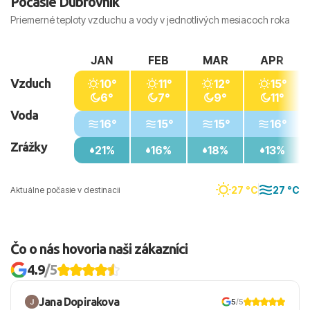
Počasie Dubrovník
Priemerné teploty vzduchu a vody v jednotlivých mesiacoch roka
JAN
FEB
MAR
APR
Vzduch
10°
11°
12°
15°
6°
7°
9°
11°
Voda
16°
15°
15°
16°
Zrážky
21%
16%
18%
13%
27 °C
27 °C
Aktuálne počasie v destinacii
Čo o nás hovoria naši zákazníci
4.9
/5
Jana Dopirakova
5
/5