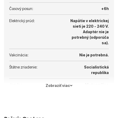
Časový posun:
+6h
Elektrický prúd:
Napätie v elektrickej
sieti je 220 - 240 V.
Adaptér nie je
potrebný (odporúča
sa).
Vakcinácia:
Nie je potrebná.
Štátne zriadenie:
Socialistická
republika
Jazyky:
Vietnamčina
Zobraziť viac
Hlavné mesto:
Hanoj