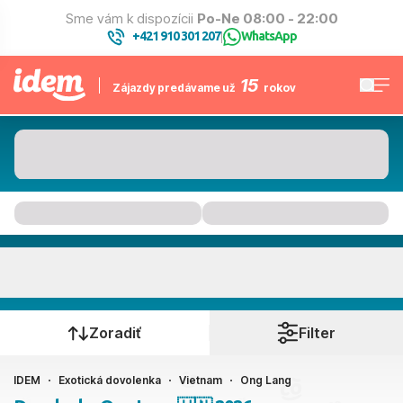
Sme vám k dispozícii
Po-Ne 08:00 - 22:00
+421 910 301 207
WhatsApp
|
15
Zájazdy predávame už
rokov
Ong Lang
Kedy cestujete?
Zoradiť
Filter
IDEM
Exotická dovolenka
Vietnam
Ong Lang
Ako cestujete?