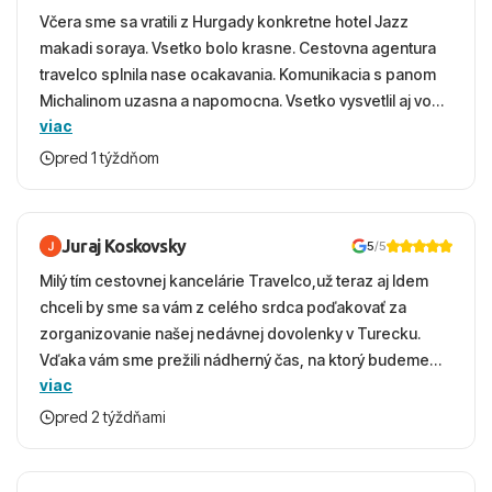
Včera sme sa vratili z Hurgady konkretne hotel Jazz
makadi soraya. Vsetko bolo krasne. Cestovna agentura
travelco splnila nase ocakavania. Komunikacia s panom
Michalinom uzasna a napomocna. Vsetko vysvetlil aj vo
viac
vecernych hodinach zaco sa ospravedlnujem. Hotel
krasny, cisty. Sluzby top. Strava, prostredie, more,
pred 1 týždňom
snorchlovanie. Dakujeme velmi pekne S pozdravom
Juraj Koskovsky
5
/5
Milý tím cestovnej kancelárie Travelco,už teraz aj Idem
chceli by sme sa vám z celého srdca poďakovať za
zorganizovanie našej nedávnej dovolenky v Turecku.
Vďaka vám sme prežili nádherný čas, na ktorý budeme
viac
ešte dlho s úsmevom spomínať. ​Všetko prebehlo
absolútne hladko – od prvotného výberu zájazdu, cez
pred 2 týždňami
ochotnú komunikáciu, až po samotný transfer a pobyt. ​
Ubytovaní sme boli v hoteli TUI Magic Life Jacaranda a
bola to trefa do čierneho! ​Čo nás dostalo najviac: ​Skvelé