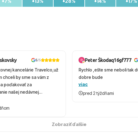
7%
13%
28%
14%
17%
oskovsky
Peter Škodaq16gf777
5
/5
tovnej kancelárie Travelco,už
Rychlo ,ešte sme neboli tak d
em chceli by sme sa vám z
dobre bude
viac
ca poďakovať za
nie našej nedávnej
pred 2 týždňami
v Turecku. Vďaka vám sme
herný čas, na ktorý budeme
ždňom
 úsmevom spomínať. ​Všetko
solútne hladko – od
Zobraziť ďalšie
ýberu zájazdu, cez ochotnú
, až po samotný transfer a