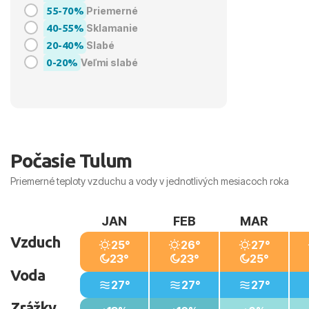
55-70%
Priemerné
40-55%
Sklamanie
20-40%
Slabé
0-20%
Veľmi slabé
Počasie Tulum
Priemerné teploty vzduchu a vody v jednotlivých mesiacoch roka
JAN
FEB
MAR
Vzduch
25°
26°
27°
23°
23°
25°
Voda
27°
27°
27°
Zrážky