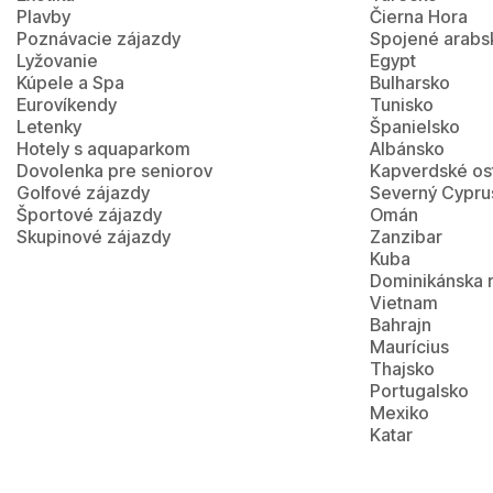
Plavby
Čierna Hora
Poznávacie zájazdy
Spojené arabs
Lyžovanie
Egypt
Kúpele a Spa
Bulharsko
Eurovíkendy
Tunisko
Letenky
Španielsko
Hotely s aquaparkom
Albánsko
Dovolenka pre seniorov
Kapverdské os
Golfové zájazdy
Severný Cypru
Športové zájazdy
Omán
Skupinové zájazdy
Zanzibar
Kuba
Dominikánska 
Vietnam
Bahrajn
Maurícius
Thajsko
Portugalsko
Mexiko
Katar