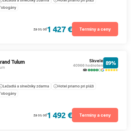
Ležadlá a slnečníky zdarma
Hotel priamo pri pláži
Tobogány
1 427 €
Termíny a ceny
za os. od
Skvelé
Grand Tulum
89%
40966 hodnotení
lum
Ležadlá a slnečníky zdarma
Hotel priamo pri pláži
Tobogány
1 492 €
Termíny a ceny
za os. od