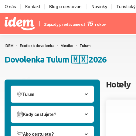
O nás
Kontakt
Blog o cestovaní
Novinky
Turistick
15
Zájazdy predávame už
rokov
IDEM
Exotická dovolenka
Mexiko
Tulum
Dovolenka Tulum 🇲🇽 2026
Hotely
Tulum
Kedy cestujete?
Ako cestujete?