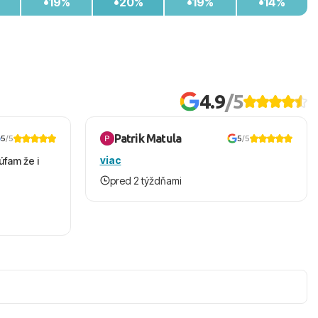
19%
20%
19%
14%
4.9
/5
Patrik Matula
5
/5
5
/5
viac
úfam že i
pred 2 týždňami