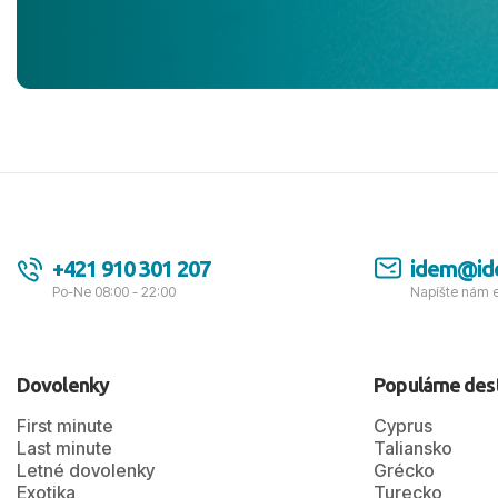
jednotku s h
tešíme, kam
Ďakujeme za
pozdravom 
spokojných k
+421 910 301 207
idem@id
Po-Ne 08:00 - 22:00
Napíšte nám 
Dovolenky
Populárne des
First minute
Cyprus
Last minute
Taliansko
Letné dovolenky
Grécko
Exotika
Turecko