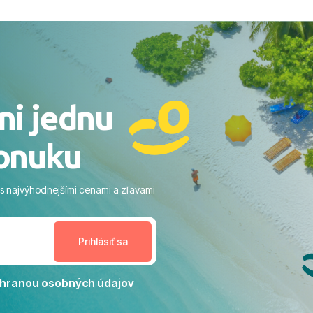
ovaní sme boli v hoteli TUI
acaranda a bola to trefa do
o nás dostalo najviac: ​Skvelé
rsonál: Vždy usmievaví,
rostliví ľudia. ​Gastro zážitok:
stré a čerstvé jedlo počas
ni jednu
​Areál a pláž: Nádherné, čisté
 veľa zelene a udržiavaná pláž
onuku
m vstupom do mora a teple
ram: Skvelé animácie a
ivity, pri ktorých sa človek ani
 s najvýhodnejšími cenami a zľavami
enudil, no zároveň bol
estoru na dokonalý relax. ​
nceláriu Travelco aj hotel TUI
Jacaranda môžeme s čistým
dporučiť každému, kto hľadá
ú dovolenku na vysokej
hranou osobných údajov
tko bolo zabezpečené na