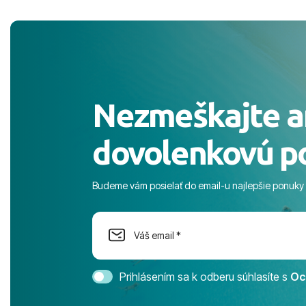
pobyt. ​Ubyt
Magic Life J
čierneho! ​Č
služby a pe
ochotní a sta
Výborné, pe
Nezmeškajte a
celého dňa. 
prostredie,
dovolenkovú p
s pozvoľný
more. ​Prog
športové akt
Budeme vám posielať do email-u najlepšie ponuky
na moment n
dostatok pri
Cestovnú ka
Magic Life 
svedomím o
bezstarostn
Prihlásením sa k odberu súhlasíte s
Oc
úrovni. Vše