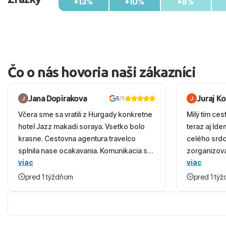
13%
10%
8%
Čo o nás hovoria naši zákazníci
Jana Dopirakova
Juraj K
5
/5
Včera sme sa vratili z Hurgady konkretne
Milý tím ces
hotel Jazz makadi soraya. Vsetko bolo
teraz aj Id
krasne. Cestovna agentura travelco
celého srd
splnila nase ocakavania. Komunikacia s
zorganizova
viac
viac
panom Michalinom uzasna a napomocna.
dovolenky 
Vsetko vysvetlil aj vo vecernych hodinach
prežili nád
pred 1 týždňom
pred 1 tý
zaco sa ospravedlnujem. Hotel krasny,
ešte dlho s
cisty. Sluzby top. Strava, prostredie,
prebehlo ab
more, snorchlovanie. Dakujeme velmi
prvotného v
pekne S pozdravom
komunikáciu