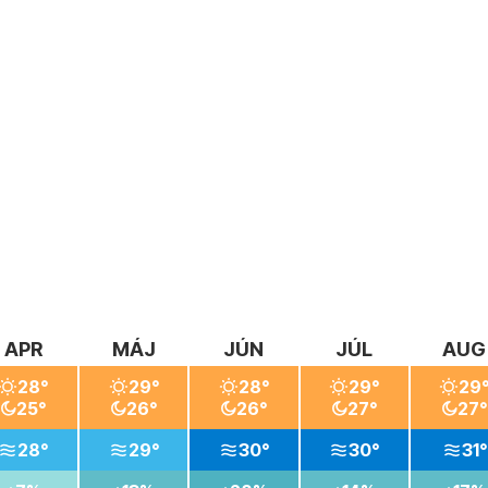
APR
MÁJ
JÚN
JÚL
AUG
28°
29°
28°
29°
29
25°
26°
26°
27°
27°
28°
29°
30°
30°
31°