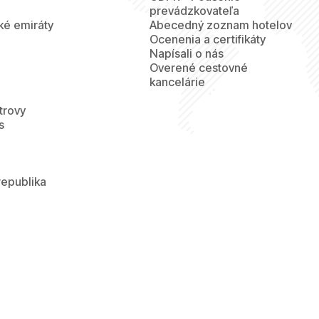
prevádzkovateľa
ké emiráty
Abecedný zoznam hotelov
Ocenenia a certifikáty
Napísali o nás
Overené cestovné
kancelárie
trovy
s
republika