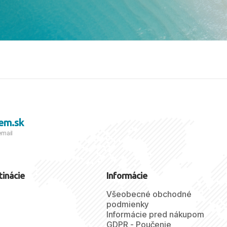
viezdičkou. ​Už teraz sa
 s nami vyrazíte nabudúce!
 skvelé spomienky. ​S
a prianím mnohých ďalších
lientov, Juraj s rodinou.
em.sk
email
tinácie
Informácie
Všeobecné obchodné
podmienky
Informácie pred nákupom
GDPR - Poučenie