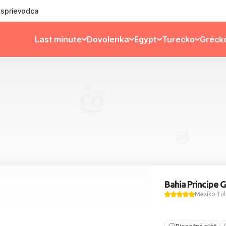
ý sprievodca
Last minute
Dovolenka
Egypt
Turecko
Gréck
Bahia Principe 
Mexiko
Tu