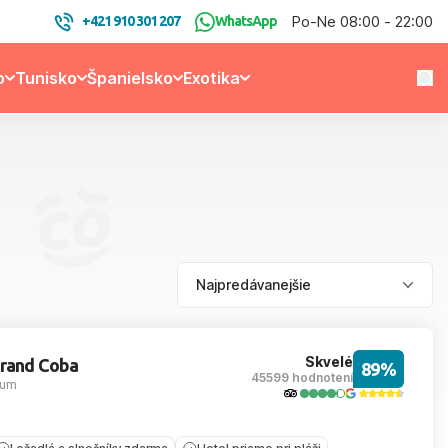
Po-Ne 08:00 - 22:00
+421 910 301 207
WhatsApp
o
Tunisko
Španielsko
Exotika
Skvelé
Grand Coba
89%
45599 hodnotení
lum