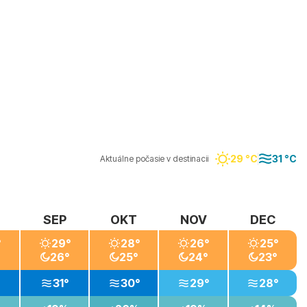
29 °C
31 °C
Aktuálne počasie v destinacii
SEP
OKT
NOV
DEC
°
29°
28°
26°
25°
26°
25°
24°
23°
31°
30°
29°
28°