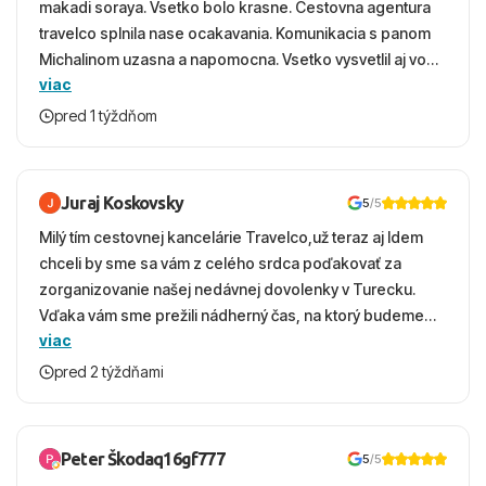
makadi soraya. Vsetko bolo krasne. Cestovna agentura
travelco splnila nase ocakavania. Komunikacia s panom
Michalinom uzasna a napomocna. Vsetko vysvetlil aj vo
viac
vecernych hodinach zaco sa ospravedlnujem. Hotel
krasny, cisty. Sluzby top. Strava, prostredie, more,
pred 1 týždňom
snorchlovanie. Dakujeme velmi pekne S pozdravom
Juraj Koskovsky
5
/5
Milý tím cestovnej kancelárie Travelco,už teraz aj Idem
chceli by sme sa vám z celého srdca poďakovať za
zorganizovanie našej nedávnej dovolenky v Turecku.
Vďaka vám sme prežili nádherný čas, na ktorý budeme
viac
ešte dlho s úsmevom spomínať. ​Všetko prebehlo
absolútne hladko – od prvotného výberu zájazdu, cez
pred 2 týždňami
ochotnú komunikáciu, až po samotný transfer a pobyt. ​
Ubytovaní sme boli v hoteli TUI Magic Life Jacaranda a
bola to trefa do čierneho! ​Čo nás dostalo najviac: ​Skvelé
Peter Škodaq16gf777
5
/5
služby a personál: Vždy usmievaví, ochotní a starostliví