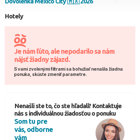
Dovolenka Mexico City 🇲🇽 2026
2 dospelí, 0 deti
Hotely
Skyť
Je nám ľúto, ale nepodarilo sa nám
nájsť žiadny zájazd.
S vami zvolenými filtrami sa bohužiaľ nenašla žiadna
ponuka, skúste zmeniť parametre.
Nenašli ste to, čo ste hľadali? Kontaktuje
nás s individuálnou žiadosťou o ponuku
Som tu pre
vás, odborne
vám