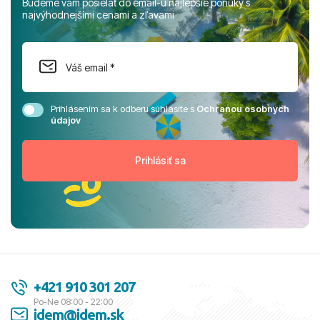
Budeme vám posielať do email-u najlepšie ponuky s
najvýhodnejšími cenami a zľavami
Prihlásením sa k odberu súhlasíte s
Ochranou osobných
údajov
+421 910 301 207
Po-Ne 08:00 - 22:00
idem@idem.sk