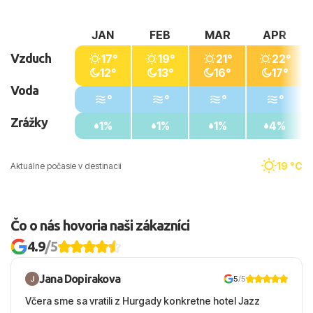
JAN
FEB
MAR
APR
Vzduch
17°
19°
21°
22°
12°
13°
16°
17°
Voda
°
°
°
°
Zrážky
1%
1%
1%
4%
19 °C
Aktuálne počasie v destinacii
Čo o nás hovoria naši zákazníci
4.9
/5
Jana Dopirakova
5
/5
Včera sme sa vratili z Hurgady konkretne hotel Jazz