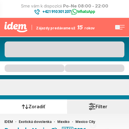
Sme vám k dispozícii
Po-Ne 08:00 - 22:00
+421 910 301 207
WhatsApp
|
15
Zájazdy predávame už
rokov
Mexico City
Kedy cestujete?
Zoradiť
Filter
IDEM
Exotická dovolenka
Mexiko
Mexico City
Ako cestujete?