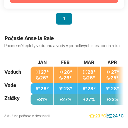
1
Počasie Anse la Raie
Priemerné teploty vzduchu a vody v jednotlivých mesiacoch roka
JAN
FEB
MAR
APR
Vzduch
27°
28°
28°
27°
26°
26°
26°
25°
Voda
28°
28°
28°
28°
Zrážky
31%
27%
27%
23%
23 °C
24 °C
Aktuálne počasie v destinacii