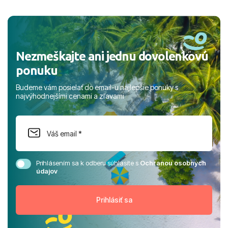
a prianím mnohých ďalších spokojných klientov, Juraj s
rodinou.
Nezmeškajte ani jednu dovolenkovú
ponuku
Budeme vám posielať do email-u najlepšie ponuky s
najvýhodnejšími cenami a zľavami
Prihlásením sa k odberu súhlasíte s
Ochranou osobných
údajov