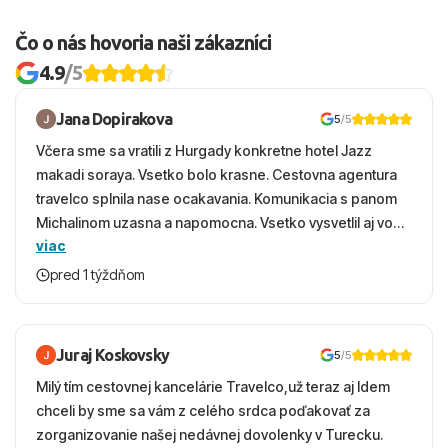
Čo o nás hovoria naši zákazníci
4.9
/5
Jana Dopirakova
5
/5
Včera sme sa vratili z Hurgady konkretne hotel Jazz
makadi soraya. Vsetko bolo krasne. Cestovna agentura
travelco splnila nase ocakavania. Komunikacia s panom
Michalinom uzasna a napomocna. Vsetko vysvetlil aj vo
viac
vecernych hodinach zaco sa ospravedlnujem. Hotel
krasny, cisty. Sluzby top. Strava, prostredie, more,
pred 1 týždňom
snorchlovanie. Dakujeme velmi pekne S pozdravom
Juraj Koskovsky
5
/5
Milý tím cestovnej kancelárie Travelco,už teraz aj Idem
chceli by sme sa vám z celého srdca poďakovať za
zorganizovanie našej nedávnej dovolenky v Turecku.