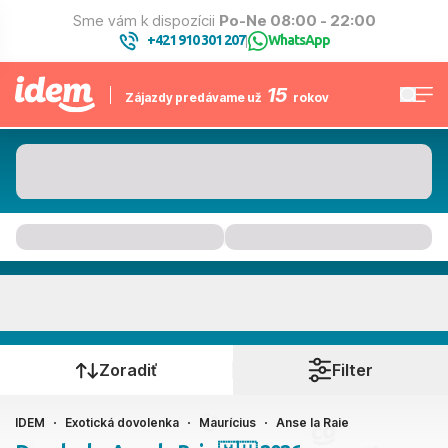
Sme vám k dispozícii
Po-Ne 08:00 - 22:00
+421 910 301 207
WhatsApp
|
15
Zájazdy predávame už
rokov
Anse la Raie
Kedy cestujete?
Zoradiť
Filter
IDEM
Exotická dovolenka
Maurícius
Anse la Raie
Ako cestujete?