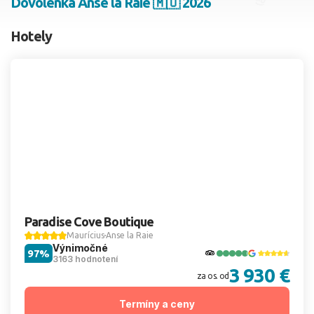
Dovolenka Anse la Raie 🇲🇺 2026
2 dospelí, 0 deti
Hotely
Skyť
Paradise Cove Boutique
Maurícius
Anse la Raie
Výnimočné
97%
3163 hodnotení
3 930 €
za os. od
Termíny a ceny