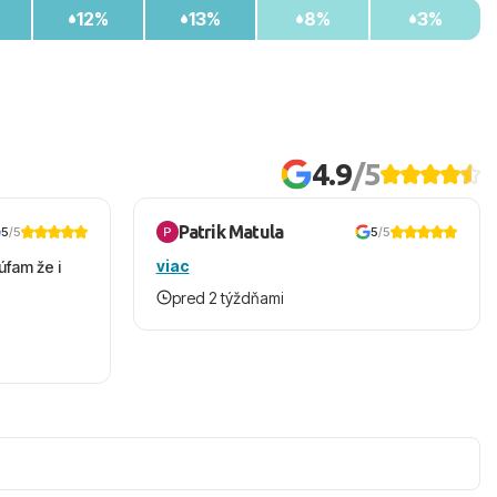
12%
13%
8%
3%
4.9
/5
Patrik Matula
5
/5
5
/5
viac
úfam že i
pred 2 týždňami