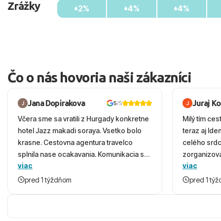
Zrážky
2%
4%
4%
Čo o nás hovoria naši zákazníci
Jana Dopirakova
Juraj K
5
/5
Včera sme sa vratili z Hurgady konkretne
Milý tím ces
hotel Jazz makadi soraya. Vsetko bolo
teraz aj Id
krasne. Cestovna agentura travelco
celého srd
splnila nase ocakavania. Komunikacia s
zorganizova
viac
viac
panom Michalinom uzasna a napomocna.
dovolenky 
Vsetko vysvetlil aj vo vecernych hodinach
prežili nád
pred 1 týždňom
pred 1 tý
zaco sa ospravedlnujem. Hotel krasny,
ešte dlho s
cisty. Sluzby top. Strava, prostredie,
prebehlo ab
more, snorchlovanie. Dakujeme velmi
prvotného v