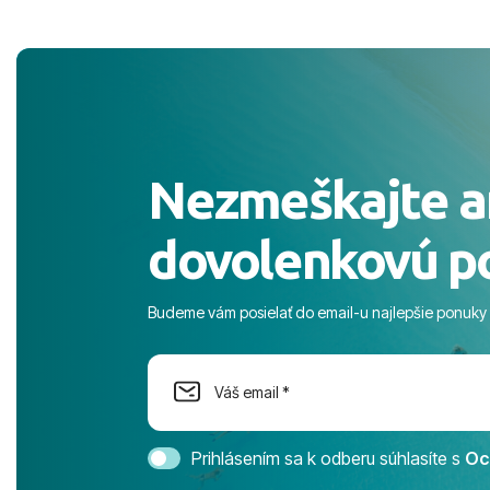
pekne S pozdravom
komunikáciu
pobyt. ​Ubyt
Magic Life J
čierneho! ​Č
služby a pe
ochotní a sta
Výborné, pe
Nezmeškajte a
celého dňa. 
prostredie,
dovolenkovú p
s pozvoľný
more. ​Prog
športové akt
Budeme vám posielať do email-u najlepšie ponuky
na moment n
dostatok pri
Cestovnú ka
Magic Life 
svedomím o
bezstarostn
Prihlásením sa k odberu súhlasíte s
Oc
úrovni. Vše