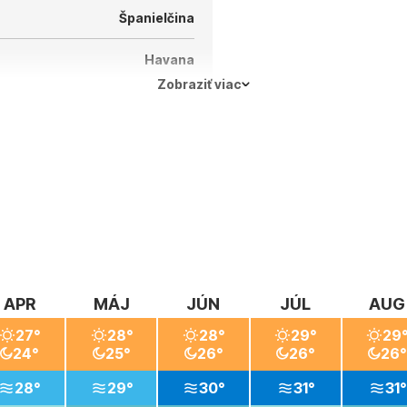
Španielčina
Havana
Zobraziť viac
APR
MÁJ
JÚN
JÚL
AUG
27°
28°
28°
29°
29
24°
25°
26°
26°
26°
28°
29°
30°
31°
31°