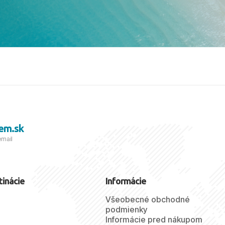
viezdičkou. ​Už teraz sa
 s nami vyrazíte nabudúce!
 skvelé spomienky. ​S
a prianím mnohých ďalších
lientov, Juraj s rodinou.
em.sk
email
tinácie
Informácie
Všeobecné obchodné
podmienky
Informácie pred nákupom