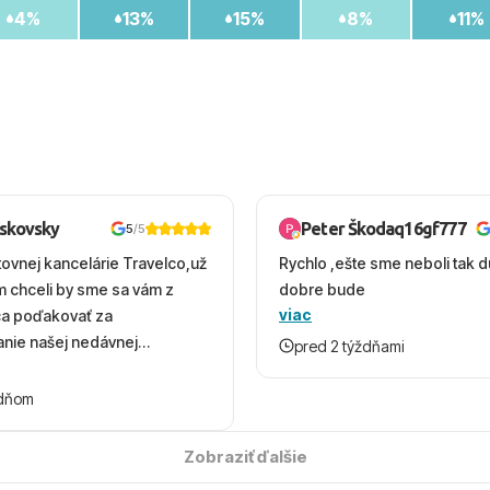
4%
13%
15%
8%
11%
oskovsky
Peter Škodaq16gf777
5
/5
tovnej kancelárie Travelco,už
Rychlo ,ešte sme neboli tak d
em chceli by sme sa vám z
dobre bude
viac
ca poďakovať za
nie našej nedávnej
pred 2 týždňami
v Turecku. Vďaka vám sme
herný čas, na ktorý budeme
ždňom
 úsmevom spomínať. ​Všetko
solútne hladko – od
Zobraziť ďalšie
ýberu zájazdu, cez ochotnú