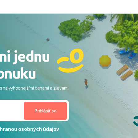
, až po samotný transfer a
ovaní sme boli v hoteli TUI
acaranda a bola to trefa do
o nás dostalo najviac: ​Skvelé
rsonál: Vždy usmievaví,
rostliví ľudia. ​Gastro zážitok:
stré a čerstvé jedlo počas
ni jednu
​Areál a pláž: Nádherné, čisté
 veľa zelene a udržiavaná pláž
onuku
m vstupom do mora a teple
ram: Skvelé animácie a
ivity, pri ktorých sa človek ani
 s najvýhodnejšími cenami a zľavami
enudil, no zároveň bol
estoru na dokonalý relax. ​
nceláriu Travelco aj hotel TUI
Jacaranda môžeme s čistým
dporučiť každému, kto hľadá
ú dovolenku na vysokej
hranou osobných údajov
tko bolo zabezpečené na