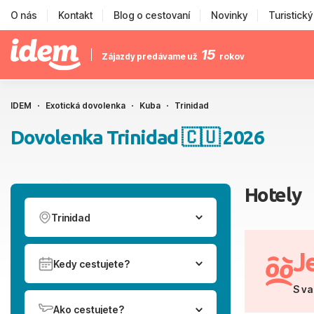
O nás
Kontakt
Blog o cestovaní
Novinky
Turistick
15
Zájazdy predávame už
rokov
IDEM
Exotická dovolenka
Kuba
Trinidad
Dovolenka Trinidad 🇨🇺 2026
Hotely
Trinidad
J
Kedy cestujete?
S va
Ako cestujete?