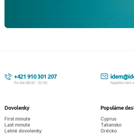
jednotku s h
tešíme, kam
Ďakujeme za
pozdravom 
spokojných k
+421 910 301 207
idem@id
Po-Ne 08:00 - 22:00
Napíšte nám 
Dovolenky
Populárne des
First minute
Cyprus
Last minute
Taliansko
Letné dovolenky
Grécko