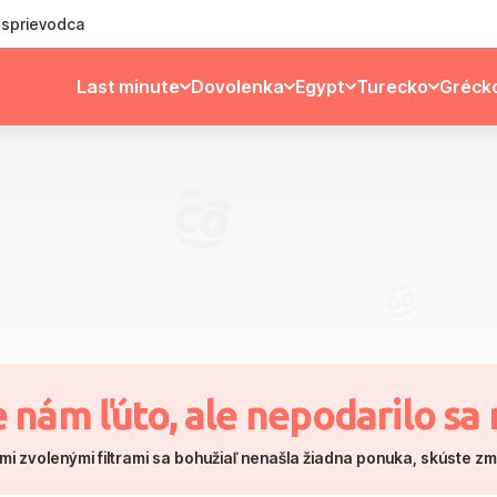
ý sprievodca
Last minute
Dovolenka
Egypt
Turecko
Gréck
e nám ľúto, ale nepodarilo sa 
mi zvolenými filtrami sa bohužiaľ nenašla žiadna ponuka, skúste z