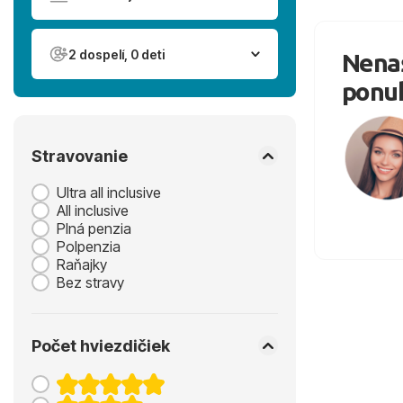
2 dospelí, 0 deti
Nenaš
ponu
Stravovanie
Ultra all inclusive
All inclusive
Plná penzia
Polpenzia
Raňajky
Bez stravy
Počet hviezdičiek