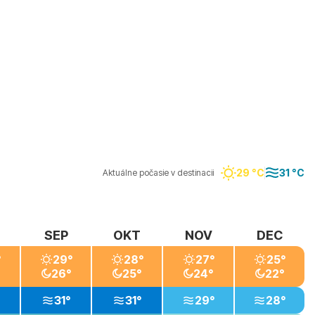
29 °C
31 °C
Aktuálne počasie v destinacii
SEP
OKT
NOV
DEC
°
29°
28°
27°
25°
26°
25°
24°
22°
31°
31°
29°
28°