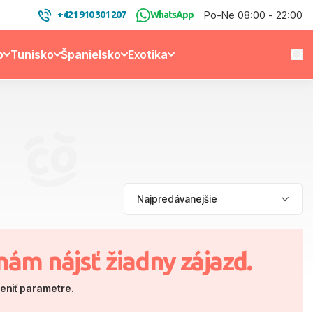
Po-Ne 08:00 - 22:00
+421 910 301 207
WhatsApp
o
Tunisko
Španielsko
Exotika
nám nájsť žiadny zájazd.
meniť parametre.