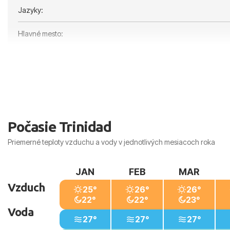
Jazyky:
Hlavné mesto:
Počasie Trinidad
Priemerné teploty vzduchu a vody v jednotlivých mesiacoch roka
JAN
FEB
MAR
Vzduch
25°
26°
26°
22°
22°
23°
Voda
27°
27°
27°