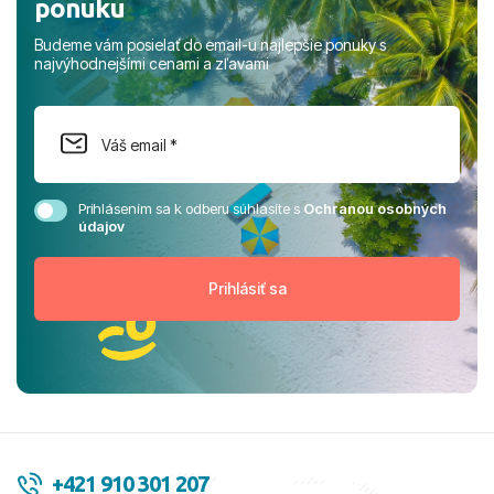
ponuku
Budeme vám posielať do email-u najlepšie ponuky s
najvýhodnejšími cenami a zľavami
Prihlásením sa k odberu súhlasíte s
Ochranou osobných
údajov
+421 910 301 207