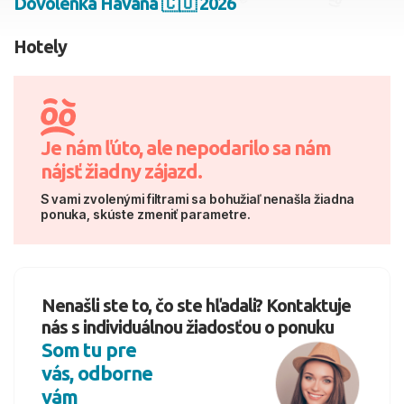
Dovolenka Havana 🇨🇺 2026
2 dospelí, 0 deti
Hotely
Skyť
Je nám ľúto, ale nepodarilo sa nám
nájsť žiadny zájazd.
S vami zvolenými filtrami sa bohužiaľ nenašla žiadna
ponuka, skúste zmeniť parametre.
Nenašli ste to, čo ste hľadali? Kontaktuje
nás s individuálnou žiadosťou o ponuku
Som tu pre
vás, odborne
vám