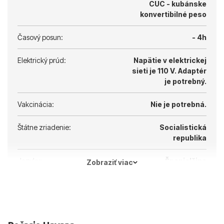
CUC - kubánske
konvertibilné peso
Časový posun:
- 4h
Elektrický prúd:
Napätie v elektrickej
sieti je 110 V.
Adaptér
je potrebný.
Vakcinácia:
Nie je potrebná.
Štátne zriadenie:
Socialistická
republika
Jazyky:
Španielčina
Zobraziť viac
Hlavné mesto:
Havana