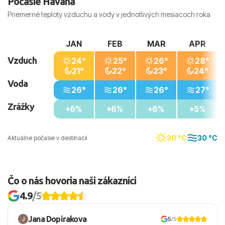
Počasie Havana
Priemerné teploty vzduchu a vody v jednotlivých mesiacoch roka
JAN
FEB
MAR
APR
Vzduch
24°
25°
26°
28°
21°
22°
23°
24°
Voda
26°
26°
26°
27°
Zrážky
6%
6%
6%
5%
30 °C
30 °C
Aktuálne počasie v destinacii
Čo o nás hovoria naši zákazníci
4.9
/5
Jana Dopirakova
5
/5