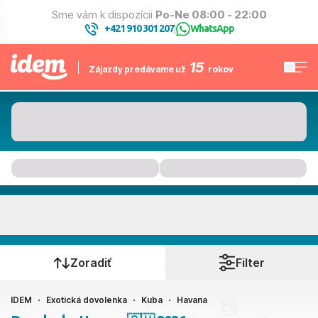
Sme vám k dispozícii
Po-Ne 08:00 - 22:00
+421 910 301 207
WhatsApp
|
15
Zájazdy predávame už
rokov
Havana
Kedy cestujete?
Zoradiť
Filter
IDEM
Exotická dovolenka
Kuba
Havana
Ako cestujete?