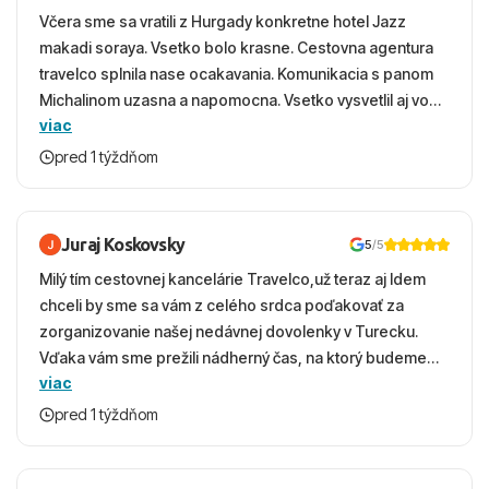
Včera sme sa vratili z Hurgady konkretne hotel Jazz
makadi soraya. Vsetko bolo krasne. Cestovna agentura
travelco splnila nase ocakavania. Komunikacia s panom
Michalinom uzasna a napomocna. Vsetko vysvetlil aj vo
viac
vecernych hodinach zaco sa ospravedlnujem. Hotel
krasny, cisty. Sluzby top. Strava, prostredie, more,
pred 1 týždňom
snorchlovanie. Dakujeme velmi pekne S pozdravom
Juraj Koskovsky
5
/5
Milý tím cestovnej kancelárie Travelco,už teraz aj Idem
chceli by sme sa vám z celého srdca poďakovať za
zorganizovanie našej nedávnej dovolenky v Turecku.
Vďaka vám sme prežili nádherný čas, na ktorý budeme
viac
ešte dlho s úsmevom spomínať. ​Všetko prebehlo
absolútne hladko – od prvotného výberu zájazdu, cez
pred 1 týždňom
ochotnú komunikáciu, až po samotný transfer a pobyt. ​
Ubytovaní sme boli v hoteli TUI Magic Life Jacaranda a
bola to trefa do čierneho! ​Čo nás dostalo najviac: ​Skvelé