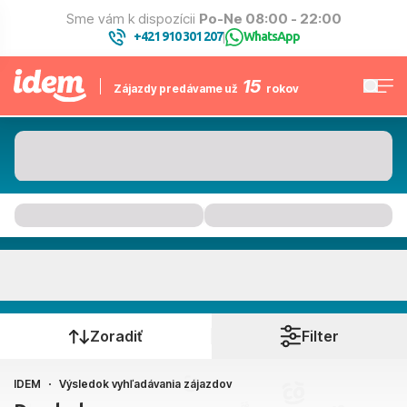
Sme vám k dispozícii
Po-Ne 08:00 - 22:00
+421 910 301 207
WhatsApp
|
15
Zájazdy predávame už
rokov
Kam to bude
Kedy cestujete?
Zoradiť
Filter
IDEM
Výsledok vyhľadávania zájazdov
Bratislava, Košice, Piešťany, Poprad