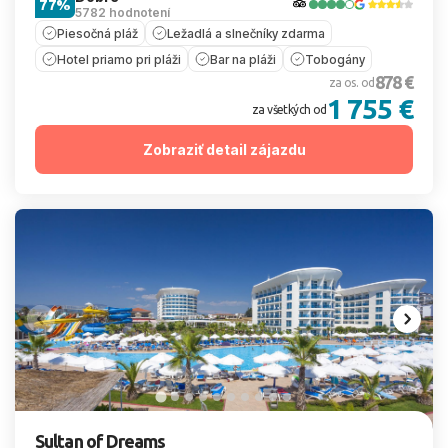
77%
5782 hodnotení
Piesočná pláž
Ležadlá a slnečníky zdarma
Hotel priamo pri pláži
Bar na pláži
Tobogány
878 €
za os. od
1 755 €
za všetkých od
Zobraziť detail zájazdu
Sultan of Dreams