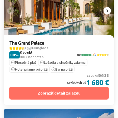
The Grand Palace
Egypt
Hurghada
Skvelé
88%
1887 hodnotení
Piesočná pláž
Ležadlá a slnečníky zdarma
Hotel priamo pri pláži
Bar na pláži
840 €
za os. od
1 680 €
za všetkých od
Zobraziť detail zájazdu