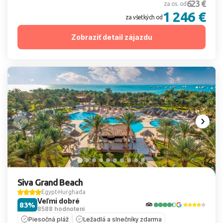
623 €
za os. od
1 246 €
za všetkých od
Zobraziť detail zájazdu
Siva Grand Beach
Egypt
Hurghada
Veľmi dobré
83%
8588 hodnotení
Piesočná pláž
Ležadlá a slnečníky zdarma