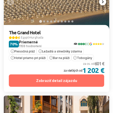
The Grand Hotel
Egypt
Hurghada
Priemerné
70%
1159 hodnotení
Piesočná pláž
Ležadlá a slnečníky zdarma
Hotel priamo pri pláži
Bar na pláži
Tobogány
601 €
za os. od
1 202 €
za všetkých od
Zobraziť detail zájazdu