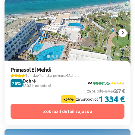
Primasol El Mehdi
Tunisko
Tunisko pevnina
Mahdia
Dobré
75%
1303 hodnotení
667 €
1 015
za os. od
1 334 €
-34%
za všetkých od
Zobraziť detail zájazdu