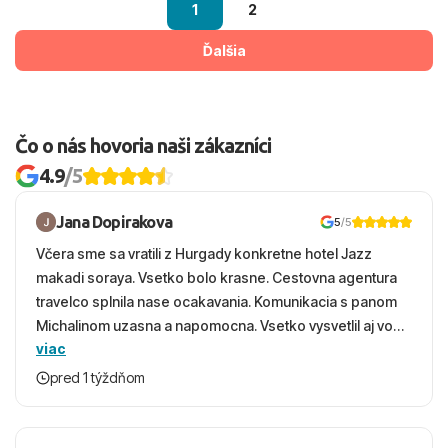
1
2
Ďalšia
Čo o nás hovoria naši zákazníci
4.9
/5
Jana Dopirakova
5
/5
Včera sme sa vratili z Hurgady konkretne hotel Jazz
makadi soraya. Vsetko bolo krasne. Cestovna agentura
travelco splnila nase ocakavania. Komunikacia s panom
Michalinom uzasna a napomocna. Vsetko vysvetlil aj vo
viac
vecernych hodinach zaco sa ospravedlnujem. Hotel
krasny, cisty. Sluzby top. Strava, prostredie, more,
pred 1 týždňom
snorchlovanie. Dakujeme velmi pekne S pozdravom