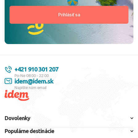
+421 910 301 207
Po-Ne 08:00 - 22:00
idem@idem.sk
Napíšte nám email
Dovolenky
Populárne destinácie