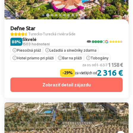
Defne Star
Turecko
Turecká riviéra
Side
Skvelé
88%
1503 hodnotení
Piesočná pláž
Ležadlá a slnečníky zdarma
Hotel priamo pri pláži
Bar na pláži
Tobogány
1 158 €
1 637
za os. od
2 316 €
-29%
za všetkých od
Zobraziť detail zájazdu