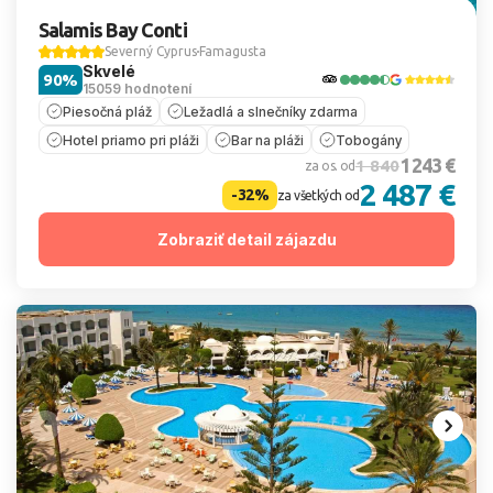
Salamis Bay Conti
Severný Cyprus
Famagusta
Skvelé
90%
15059 hodnotení
Piesočná pláž
Ležadlá a slnečníky zdarma
Hotel priamo pri pláži
Bar na pláži
Tobogány
1 243 €
1 840
za os. od
2 487 €
-32%
za všetkých od
Zobraziť detail zájazdu