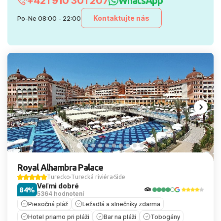
+421 910 301 207
WhatsApp
Kontaktujte nás
Po-Ne 08:00 - 22:00
Royal Alhambra Palace
Turecko
Turecká riviéra
Side
Veľmi dobré
84%
5364 hodnotení
Piesočná pláž
Ležadlá a slnečníky zdarma
Hotel priamo pri pláži
Bar na pláži
Tobogány