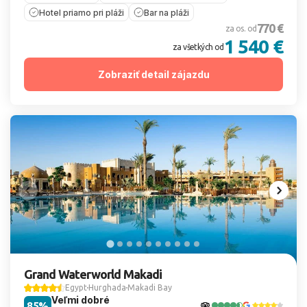
Hotel priamo pri pláži
Bar na pláži
770 €
za os. od
1 540 €
za všetkých od
Zobraziť detail zájazdu
Grand Waterworld Makadi
Egypt
Hurghada
Makadi Bay
Veľmi dobré
85%