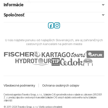
Informácie
Spoločnosť
U nás nájdete ponuku od najlepších Slovenských, ale aj zahraničných
cestovných kancelárií na jednom mieste
Všeobecné podmienky
|
Ochrana osobných údajov
Cestovná agentúra Travelco Group, s. r. o., (ďalej len CA) sprostredkováva v súlade so zákonom 281/2001
Z. z. predaj zájazdov cestovných kancelárii (ďalej len CK) a iných služieb cestovného ruchu (ďalej len
zájazdy).
© 2011-2026 Travelco Group, s. r. o. Všetky práva vyhradené.