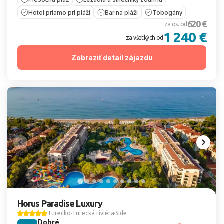
Hotel priamo pri pláži
Bar na pláži
Tobogány
620 €
za os. od
1 240 €
za všetkých od
Zobraziť detail zájazdu
Horus Paradise Luxury
Turecko
Turecká riviéra
Side
Dobré