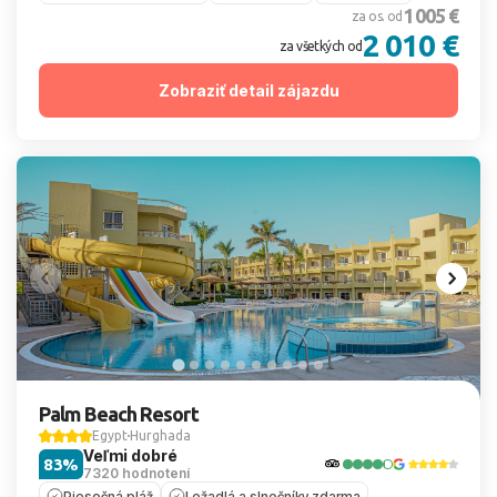
1 005 €
za os. od
2 010 €
za všetkých od
Zobraziť detail zájazdu
Palm Beach Resort
Egypt
Hurghada
Veľmi dobré
83%
7320 hodnotení
Piesočná pláž
Ležadlá a slnečníky zdarma