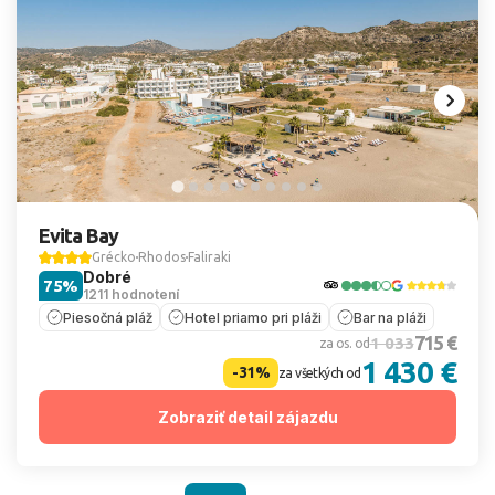
Evita Bay
Grécko
Rhodos
Faliraki
Dobré
75%
1211 hodnotení
Piesočná pláž
Hotel priamo pri pláži
Bar na pláži
715 €
1 033
za os. od
1 430 €
-31%
za všetkých od
Zobraziť detail zájazdu