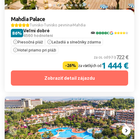
Mahdia Palace
Tunisko
Tunisko pevnina
Mahdia
Veľmi dobré
86%
4560 hodnotení
Piesočná pláž
Ležadlá a slnečníky zdarma
Hotel priamo pri pláži
722 €
973
za os. od
1 444 €
-26%
za všetkých od
Zobraziť detail zájazdu