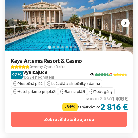
Kaya Artemis Resort & Casino
Severný Cyprus
Bafra
Vynikajúce
92%
15384 hodnotení
Piesočná pláž
Ležadlá a slnečníky zdarma
Hotel priamo pri pláži
Bar na pláži
Tobogány
1 408 €
2 038
za os. od
2 816 €
-31%
za všetkých od
Zobraziť detail zájazdu