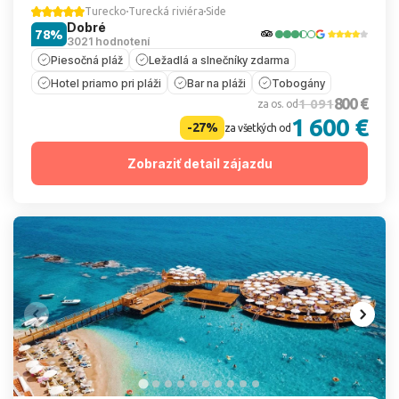
Turecko
Turecká riviéra
Side
Dobré
78%
3021 hodnotení
Piesočná pláž
Ležadlá a slnečníky zdarma
Hotel priamo pri pláži
Bar na pláži
Tobogány
800 €
1 091
za os. od
1 600 €
-27%
za všetkých od
Zobraziť detail zájazdu