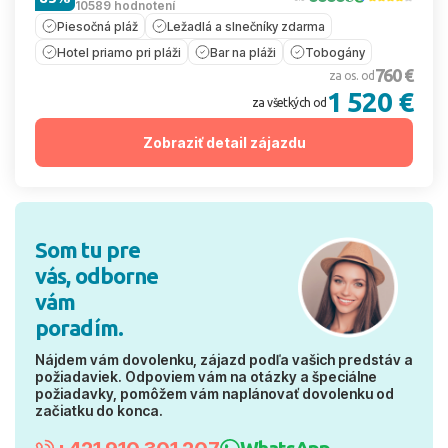
10589 hodnotení
Piesočná pláž
Ležadlá a slnečníky zdarma
Hotel priamo pri pláži
Bar na pláži
Tobogány
760 €
za os. od
1 520 €
za všetkých od
Zobraziť detail zájazdu
Som tu pre
vás, odborne
vám
poradím.
Nájdem vám dovolenku, zájazd podľa vašich predstáv a
požiadaviek. Odpoviem vám na otázky a špeciálne
požiadavky, pomôžem vám naplánovať dovolenku od
začiatku do konca.