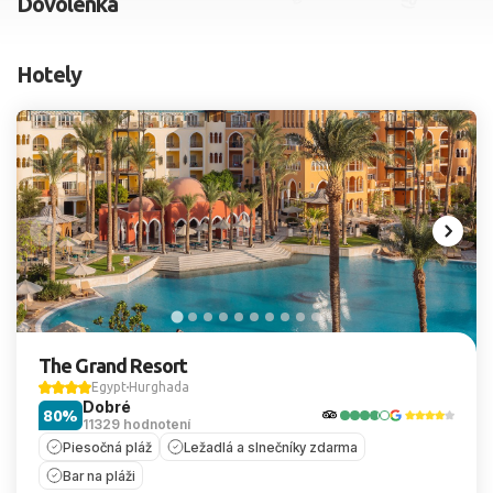
Dovolenka
2 dospelí, 0 deti
Hotely
Skyť
The Grand Resort
Egypt
Hurghada
Dobré
80%
11329 hodnotení
Piesočná pláž
Ležadlá a slnečníky zdarma
Bar na pláži