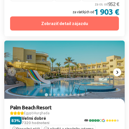
952 €
za os. od
1 903 €
za všetkých od
Zobraziť detail zájazdu
Palm Beach Resort
Egypt
Hurghada
Veľmi dobré
83%
7320 hodnotení
Piesočná pláž
Ležadlá a slnečníky zdarma