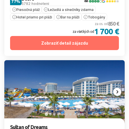
77%
5782 hodnotení
Piesočná pláž
Ležadlá a slnečníky zdarma
Hotel priamo pri pláži
Bar na pláži
Tobogány
850 €
za os. od
1 700 €
za všetkých od
Zobraziť detail zájazdu
Sultan of Dreams