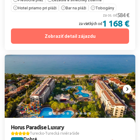
Hotel priamo pri pláži
Bar na pláži
Tobogány
584 €
za os. od
1 168 €
za všetkých od
Zobraziť detail zájazdu
Horus Paradise Luxury
Turecko
Turecká riviéra
Side
Dobré