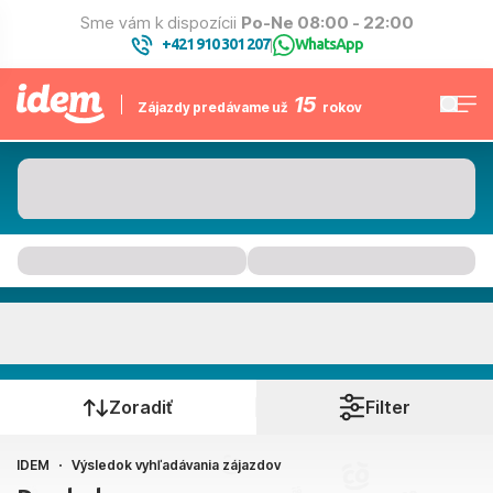
Sme vám k dispozícii
Po-Ne 08:00 - 22:00
+421 910 301 207
WhatsApp
|
15
Zájazdy predávame už
rokov
Kam to bude
Kedy cestujete?
Zoradiť
Filter
IDEM
Výsledok vyhľadávania zájazdov
Bratislava, Košice, Piešťany, Poprad