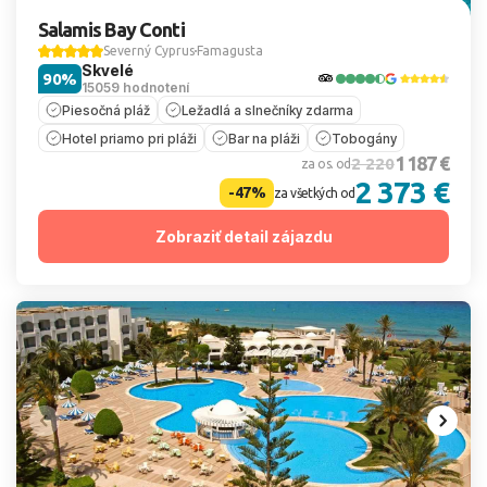
Salamis Bay Conti
Severný Cyprus
Famagusta
Skvelé
90%
15059 hodnotení
Piesočná pláž
Ležadlá a slnečníky zdarma
Hotel priamo pri pláži
Bar na pláži
Tobogány
1 187 €
2 220
za os. od
2 373 €
-47%
za všetkých od
Zobraziť detail zájazdu