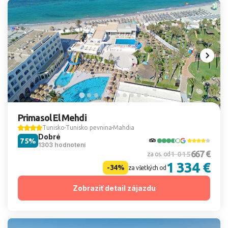
Primasol El Mehdi
Tunisko
Tunisko pevnina
Mahdia
Dobré
75%
1303 hodnotení
667 €
1 015
za os. od
1 334 €
-34%
za všetkých od
Zobraziť detail zájazdu