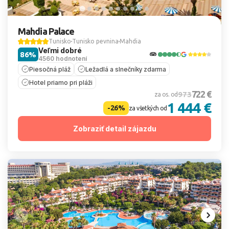
Mahdia Palace
Tunisko
Tunisko pevnina
Mahdia
Veľmi dobré
86%
4560 hodnotení
Piesočná pláž
Ležadlá a slnečníky zdarma
Hotel priamo pri pláži
722 €
973
za os. od
1 444 €
-26%
za všetkých od
Zobraziť detail zájazdu