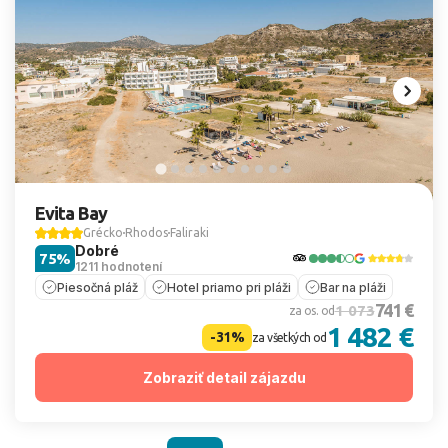
Evita Bay
Grécko
Rhodos
Faliraki
Dobré
75%
1211 hodnotení
Piesočná pláž
Hotel priamo pri pláži
Bar na pláži
741 €
1 073
za os. od
1 482 €
-31%
za všetkých od
Zobraziť detail zájazdu