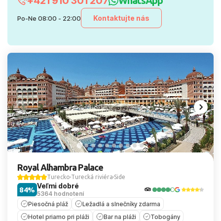
+421 910 301 207
WhatsApp
Kontaktujte nás
Po-Ne 08:00 - 22:00
Royal Alhambra Palace
Turecko
Turecká riviéra
Side
Veľmi dobré
84%
5364 hodnotení
Piesočná pláž
Ležadlá a slnečníky zdarma
Hotel priamo pri pláži
Bar na pláži
Tobogány