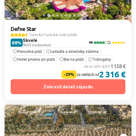
Defne Star
Turecko
Turecká riviéra
Side
Skvelé
88%
1503 hodnotení
Piesočná pláž
Ležadlá a slnečníky zdarma
Hotel priamo pri pláži
Bar na pláži
Tobogány
1 158 €
1 637
za os. od
2 316 €
-29%
za všetkých od
Zobraziť detail zájazdu