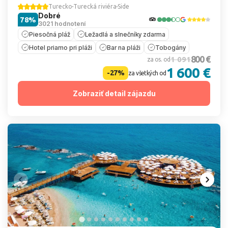
Turecko
Turecká riviéra
Side
Dobré
78%
3021 hodnotení
Piesočná pláž
Ležadlá a slnečníky zdarma
Hotel priamo pri pláži
Bar na pláži
Tobogány
800 €
1 091
za os. od
1 600 €
-27%
za všetkých od
Zobraziť detail zájazdu