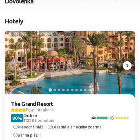
Dovolenka
2 dospelí, 0 deti
Hotely
Skyť
The Grand Resort
Egypt
Hurghada
Dobré
80%
11329 hodnotení
Piesočná pláž
Ležadlá a slnečníky zdarma
Bar na pláži