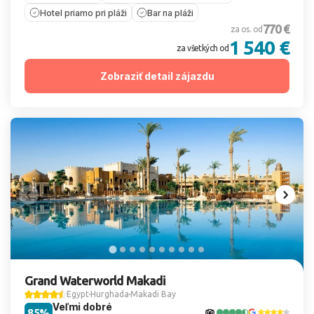
Hotel priamo pri pláži
Bar na pláži
770 €
za os. od
1 540 €
za všetkých od
Zobraziť detail zájazdu
Grand Waterworld Makadi
Egypt
Hurghada
Makadi Bay
Veľmi dobré
85%