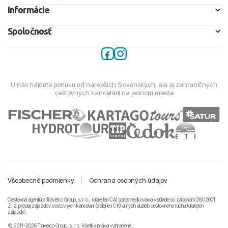
Informácie
Spoločnosť
U nás nájdete ponuku od najlepších Slovenských, ale aj zahraničných
cestovných kancelárií na jednom mieste
Všeobecné podmienky
|
Ochrana osobných údajov
Cestovná agentúra Travelco Group, s. r. o., (ďalej len CA) sprostredkováva v súlade so zákonom 281/2001
Z. z. predaj zájazdov cestovných kancelárii (ďalej len CK) a iných služieb cestovného ruchu (ďalej len
zájazdy).
© 2011-2026 Travelco Group, s. r. o. Všetky práva vyhradené.