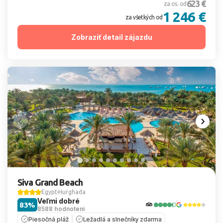
623 €
za os. od
1 246 €
za všetkých od
Zobraziť detail zájazdu
Siva Grand Beach
Egypt
Hurghada
Veľmi dobré
83%
8588 hodnotení
Piesočná pláž
Ležadlá a slnečníky zdarma