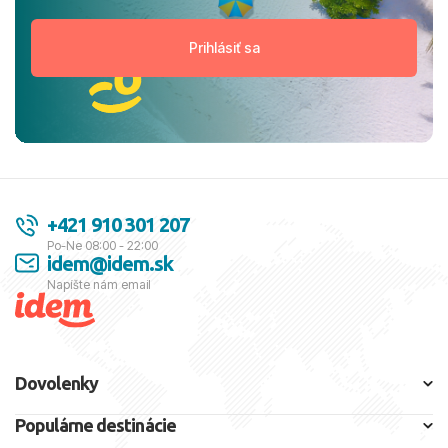
+421 910 301 207
Po-Ne 08:00 - 22:00
idem@idem.sk
Napíšte nám email
Dovolenky
Populárne destinácie