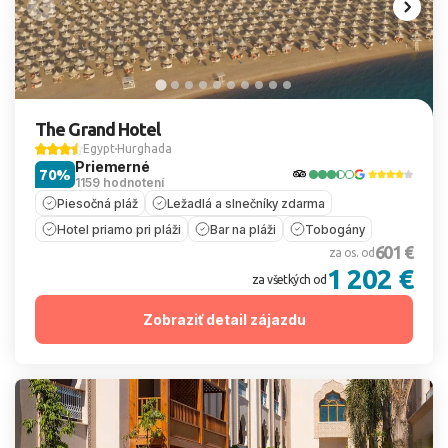
The Grand Hotel
Egypt
Hurghada
Priemerné
70%
1159 hodnotení
Piesočná pláž
Ležadlá a slnečníky zdarma
Hotel priamo pri pláži
Bar na pláži
Tobogány
601 €
za os. od
1 202 €
za všetkých od
Zobraziť detail zájazdu