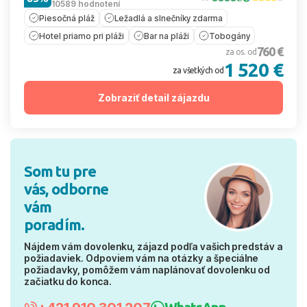
10589 hodnotení
Piesočná pláž
Ležadlá a slnečníky zdarma
Hotel priamo pri pláži
Bar na pláži
Tobogány
760 €
za os. od
1 520 €
za všetkých od
Zobraziť detail zájazdu
Som tu pre
vás, odborne
vám
poradím.
Nájdem vám dovolenku, zájazd podľa vašich predstáv a
požiadaviek. Odpoviem vám na otázky a špeciálne
požiadavky, pomôžem vám naplánovať dovolenku od
začiatku do konca.