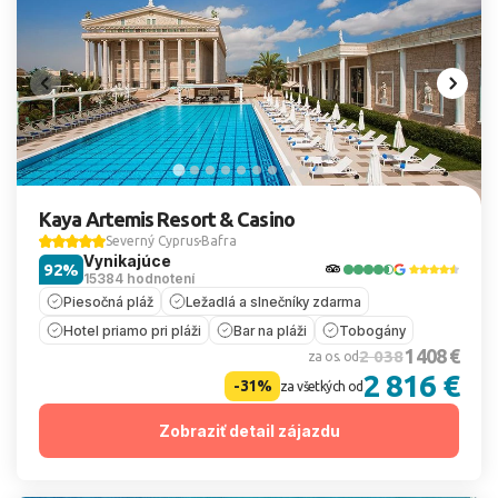
Kaya Artemis Resort & Casino
Severný Cyprus
Bafra
Vynikajúce
92%
15384 hodnotení
Piesočná pláž
Ležadlá a slnečníky zdarma
Hotel priamo pri pláži
Bar na pláži
Tobogány
1 408 €
2 038
za os. od
2 816 €
-31%
za všetkých od
Zobraziť detail zájazdu