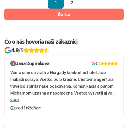
1
2
Ďalšia
Čo o nás hovoria naši zákazníci
4.9
/5
Jana Dopirakova
5
/5
Včera sme sa vratili z Hurgady konkretne hotel Jazz
makadi soraya. Vsetko bolo krasne. Cestovna agentura
travelco splnila nase ocakavania. Komunikacia s panom
Michalinom uzasna a napomocna. Vsetko vysvetlil aj vo
viac
vecernych hodinach zaco sa ospravedlnujem. Hotel
krasny, cisty. Sluzby top. Strava, prostredie, more,
pred 1 týždňom
snorchlovanie. Dakujeme velmi pekne S pozdravom