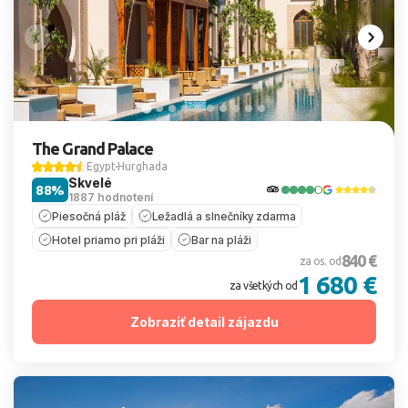
The Grand Palace
Egypt
Hurghada
Skvelé
88%
1887 hodnotení
Piesočná pláž
Ležadlá a slnečníky zdarma
Hotel priamo pri pláži
Bar na pláži
840 €
za os. od
1 680 €
za všetkých od
Zobraziť detail zájazdu