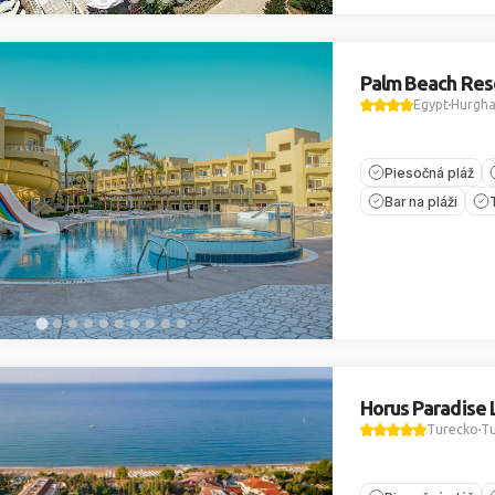
Palm Beach Res
Egypt
Hurgh
Piesočná pláž
Bar na pláži
Horus Paradise 
Turecko
Tu