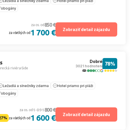
Ležadlá a slnečníky zdarma
Hotel priamo pri pláži
Tobogány
850 €
za os. od
Zobraziť detail zájazdu
1 700 €
za všetkých od
Dobré
s
78%
3021 hodnotení
recká riviéra
Side
Ležadlá a slnečníky zdarma
Hotel priamo pri pláži
Tobogány
800 €
1 091
za os. od
Zobraziť detail zájazdu
1 600 €
27%
za všetkých od