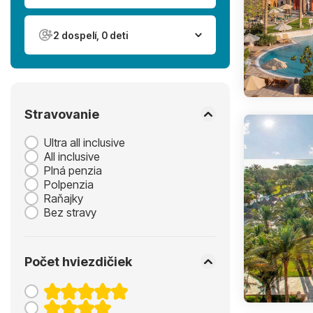
2 dospelí, 0 deti
Stravovanie
Ultra all inclusive
All inclusive
Plná penzia
Polpenzia
Raňajky
Bez stravy
Počet hviezdičiek