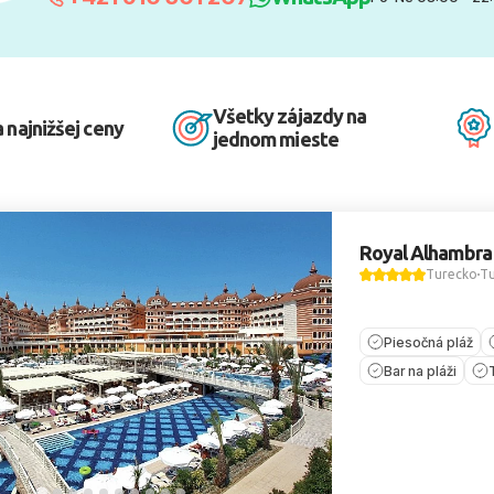
Všetky zájazdy na
 najnižšej ceny
jednom mieste
Royal Alhambra
Turecko
Tu
Piesočná pláž
Bar na pláži