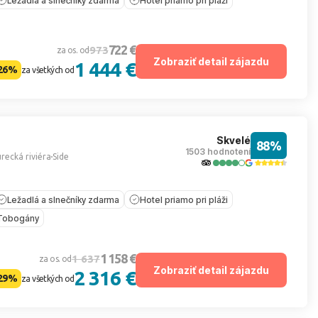
Ležadlá a slnečníky zdarma
Hotel priamo pri pláži
722 €
973
za os. od
Zobraziť detail zájazdu
1 444 €
26%
za všetkých od
Skvelé
88%
1503 hodnotení
recká riviéra
Side
Ležadlá a slnečníky zdarma
Hotel priamo pri pláži
Tobogány
1 158 €
1 637
za os. od
Zobraziť detail zájazdu
2 316 €
29%
za všetkých od