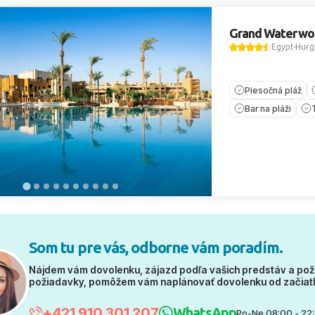
Grand Waterwo
Egypt
Hurg
Piesočná pláž
Bar na pláži
Som tu pre vás, odborne vám poradím.
Nájdem vám dovolenku, zájazd podľa vašich predstáv a pož
požiadavky, pomôžem vám naplánovať dovolenku od začiat
+421 910 301 207
WhatsApp
Po-Ne 08:00 - 22