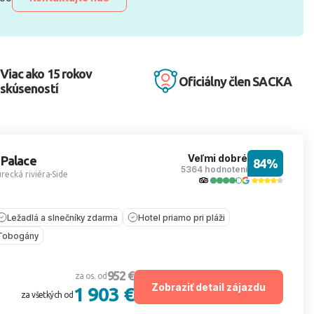
Viac ako 15 rokov
Oficiálny člen SACKA
skúseností
Veľmi dobré
 Palace
84%
5364 hodnotení
recká riviéra
Side
Ležadlá a slnečníky zdarma
Hotel priamo pri pláži
Tobogány
952 €
za os. od
Zobraziť detail zájazdu
1 903 €
za všetkých od