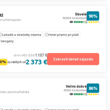
Skvelé
ti
90%
15059 hodnotení
prus
Famagusta
Ležadlá a slnečníky zdarma
Hotel priamo pri pláži
Tobogány
1 187 €
2 220
za os. od
Zobraziť detail zájazdu
2 373 €
47%
za všetkých od
Veľmi dobré
86%
4560 hodnotení
nisko pevnina
Mahdia