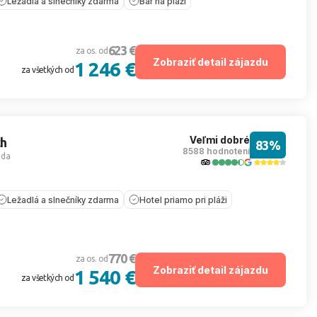
Ležadlá a slnečníky zdarma
Bar na pláži
623 €
za os. od
Zobraziť detail zájazdu
1 246 €
za všetkých od
Veľmi dobré
ch
83%
8588 hodnotení
ada
Ležadlá a slnečníky zdarma
Hotel priamo pri pláži
770 €
za os. od
Zobraziť detail zájazdu
1 540 €
za všetkých od