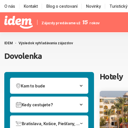
O nás
Kontakt
Blog o cestovaní
Novinky
Turistick
15
Zájazdy predávame už
rokov
IDEM
Výsledok vyhľadávania zájazdov
Dovolenka
Hotely
Kam to bude
Kedy cestujete?
Bratislava, Košice, Piešťany, Poprad