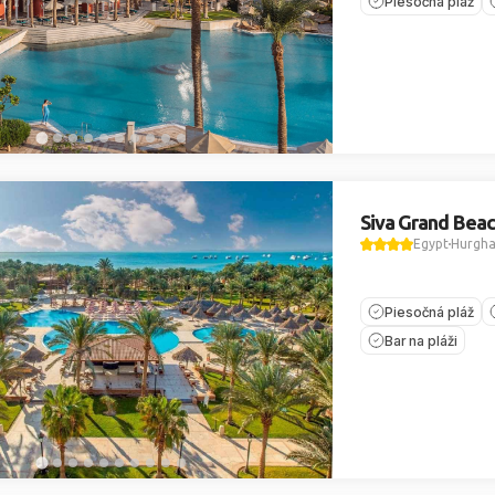
Piesočná pláž
Siva Grand Bea
Egypt
Hurgh
Piesočná pláž
Bar na pláži