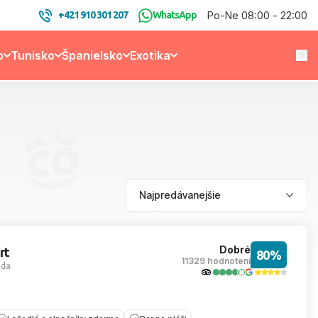
Po-Ne 08:00 - 22:00
+421 910 301 207
WhatsApp
o
Tunisko
Španielsko
Exotika
Dobré
rt
80%
11329 hodnotení
ada