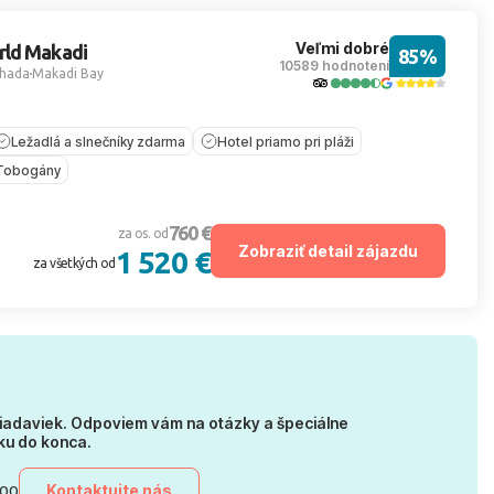
Veľmi dobré
rld Makadi
85%
10589 hodnotení
hada
Makadi Bay
Ležadlá a slnečníky zdarma
Hotel priamo pri pláži
Tobogány
760 €
za os. od
Zobraziť detail zájazdu
1 520 €
za všetkých od
iadaviek. Odpoviem vám na otázky a špeciálne
ku do konca.
Kontaktujte nás
:00