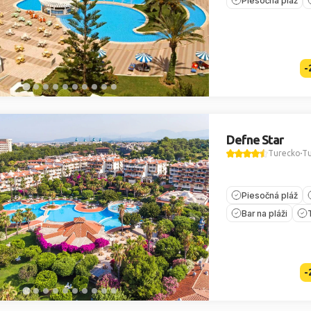
Piesočná pláž
-
Defne Star
Turecko
Tu
Piesočná pláž
Bar na pláži
-