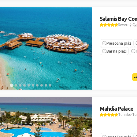
Salamis Bay Con
Severný Cy
Piesočná pláž
Bar na pláži
-
Mahdia Palace
Tunisko
Tu