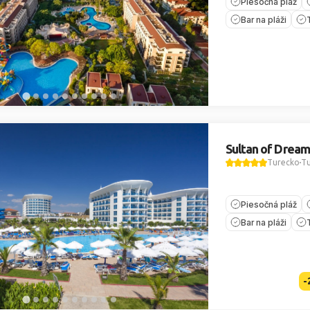
Piesočná pláž
Bar na pláži
Sultan of Dream
Turecko
Tu
Piesočná pláž
Bar na pláži
-