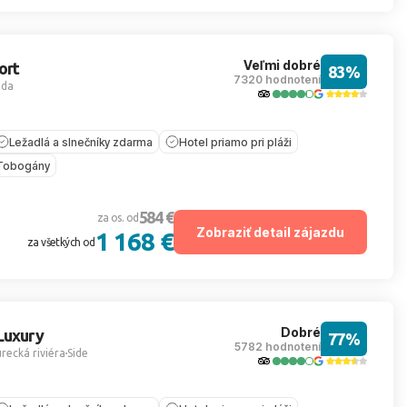
Veľmi dobré
ort
83%
7320 hodnotení
ada
Ležadlá a slnečníky zdarma
Hotel priamo pri pláži
Tobogány
584 €
za os. od
Zobraziť detail zájazdu
1 168 €
za všetkých od
Dobré
Luxury
77%
5782 hodnotení
recká riviéra
Side