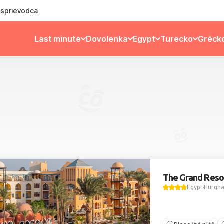
ý sprievodca
Last minute
Dovolenka
Egypt
Turecko
Gréck
The Grand Reso
Egypt
Hurgh