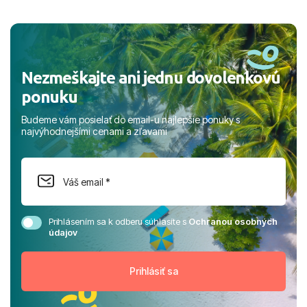
a prianím mnohých ďalších spokojných klientov, Juraj s
rodinou.
Nezmeškajte ani jednu dovolenkovú
ponuku
Budeme vám posielať do email-u najlepšie ponuky s
najvýhodnejšími cenami a zľavami
Prihlásením sa k odberu súhlasíte s
Ochranou osobných
údajov