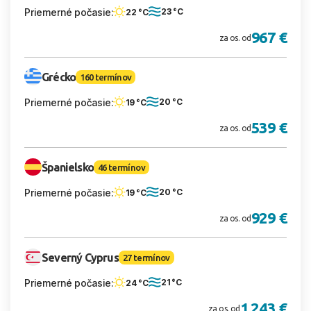
Priemerné počasie:
23 °C
22 °C
967 €
za os. od
Grécko
160 termínov
Priemerné počasie:
20 °C
19 °C
539 €
za os. od
Španielsko
46 termínov
Priemerné počasie:
20 °C
19 °C
929 €
za os. od
Severný Cyprus
27 termínov
Priemerné počasie:
21 °C
24 °C
1 243 €
za os. od