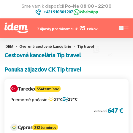
Sme vám k dispozícii
Po-Ne 08:00 - 22:00
+421 910 301 207
WhatsApp
|
15
Zájazdy predávame už
rokov
IDEM
Overené cestovné kancelárie
Tip travel
Cestovná kancelária Tip travel
Ponuka zájazdov CK Tip travel
Turecko
554 termínov
Priemerné počasie:
23 °C
21 °C
647 €
za os. od
Cyprus
292 termínov