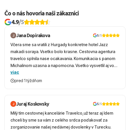
Čo o nás hovoria naši zákazníci
4.9
/5
Jana Dopirakova
5
/5
Včera sme sa vratili z Hurgady konkretne hotel Jazz
makadi soraya. Vsetko bolo krasne. Cestovna agentura
travelco splnila nase ocakavania. Komunikacia s panom
Michalinom uzasna a napomocna. Vsetko vysvetlil aj vo
viac
vecernych hodinach zaco sa ospravedlnujem. Hotel
krasny, cisty. Sluzby top. Strava, prostredie, more,
pred 1 týždňom
snorchlovanie. Dakujeme velmi pekne S pozdravom
Juraj Koskovsky
5
/5
Milý tím cestovnej kancelárie Travelco,už teraz aj Idem
chceli by sme sa vám z celého srdca poďakovať za
zorganizovanie našej nedávnej dovolenky v Turecku.