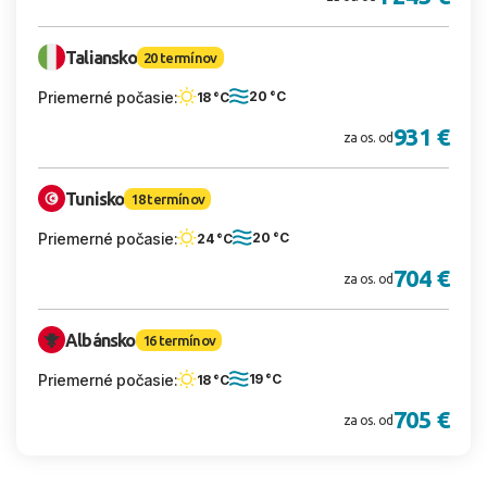
Taliansko
20 termínov
Priemerné počasie:
20 °C
18 °C
931 €
za os. od
Tunisko
18 termínov
Priemerné počasie:
20 °C
24 °C
704 €
za os. od
Albánsko
16 termínov
Priemerné počasie:
19 °C
18 °C
705 €
za os. od